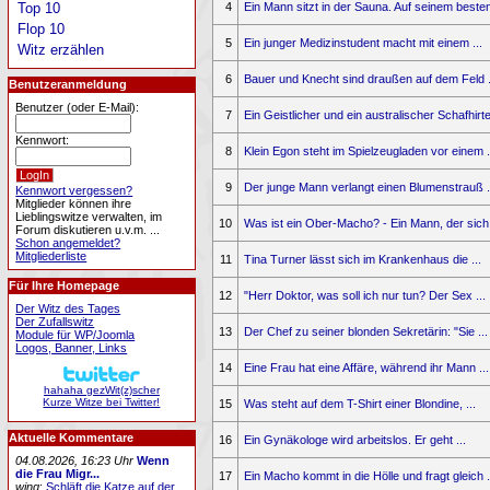
4
Ein Mann sitzt in der Sauna. Auf seinem besten 
Top 10
Flop 10
5
Ein junger Medizinstudent macht mit einem ...
Witz erzählen
6
Bauer und Knecht sind draußen auf dem Feld .
Benutzeranmeldung
Benutzer (oder E-Mail):
7
Ein Geistlicher und ein australischer Schafhirte 
Kennwort:
8
Klein Egon steht im Spielzeugladen vor einem .
9
Der junge Mann verlangt einen Blumenstrauß .
Kennwort vergessen?
Mitglieder können ihre
Lieblingswitze verwalten, im
10
Was ist ein Ober-Macho? - Ein Mann, der sich 
Forum diskutieren u.v.m. ...
Schon angemeldet?
Mitgliederliste
11
Tina Turner lässt sich im Krankenhaus die ...
Für Ihre Homepage
12
"Herr Doktor, was soll ich nur tun? Der Sex ...
Der Witz des Tages
Der Zufallswitz
13
Der Chef zu seiner blonden Sekretärin: "Sie ...
Module für WP/Joomla
Logos, Banner, Links
14
Eine Frau hat eine Affäre, während ihr Mann ...
hahaha gezWit(z)scher
Kurze Witze bei Twitter!
15
Was steht auf dem T-Shirt einer Blondine, ...
Aktuelle Kommentare
16
Ein Gynäkologe wird arbeitslos. Er geht ...
04.08.2026, 16:23 Uhr
Wenn
die Frau Migr...
17
Ein Macho kommt in die Hölle und fragt gleich .
wing
:
Schläft die Katze auf der