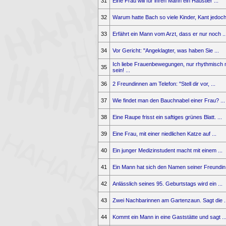
31
Eine Frau will für ihren Mann ein Haustier ...
32
Warum hatte Bach so viele Kinder, Kant jedoch 
33
Erfährt ein Mann vom Arzt, dass er nur noch ..
34
Vor Gericht: "Angeklagter, was haben Sie ...
Ich liebe Frauenbewegungen, nur rhythmisch
35
sein! ...
36
2 Freundinnen am Telefon: "Stell dir vor, ...
37
Wie findet man den Bauchnabel einer Frau? ...
38
Eine Raupe frisst ein saftiges grünes Blatt. ...
39
Eine Frau, mit einer niedlichen Katze auf ...
40
Ein junger Medizinstudent macht mit einem ...
41
Ein Mann hat sich den Namen seiner Freundin 
42
Anlässlich seines 95. Geburtstags wird ein ...
43
Zwei Nachbarinnen am Gartenzaun. Sagt die ..
44
Kommt ein Mann in eine Gaststätte und sagt ..