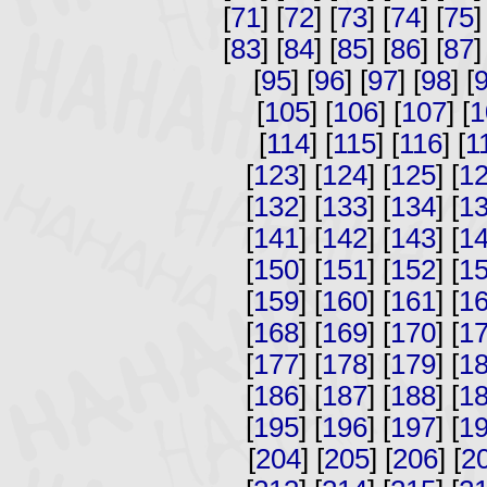
[
71
] [
72
] [
73
] [
74
] [
75
]
[
83
] [
84
] [
85
] [
86
] [
87
]
[
95
] [
96
] [
97
] [
98
] [
[
105
] [
106
] [
107
] [
1
[
114
] [
115
] [
116
] [
1
[
123
] [
124
] [
125
] [
1
[
132
] [
133
] [
134
] [
1
[
141
] [
142
] [
143
] [
1
[
150
] [
151
] [
152
] [
1
[
159
] [
160
] [
161
] [
1
[
168
] [
169
] [
170
] [
1
[
177
] [
178
] [
179
] [
1
[
186
] [
187
] [
188
] [
1
[
195
] [
196
] [
197
] [
1
[
204
] [
205
] [
206
] [
2