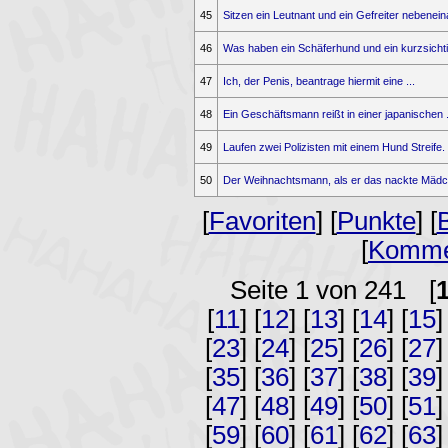
45
Sitzen ein Leutnant und ein Gefreiter nebeneina
46
Was haben ein Schäferhund und ein kurzsichtig
47
Ich, der Penis, beantrage hiermit eine ...
48
Ein Geschäftsmann reißt in einer japanischen .
49
Laufen zwei Polizisten mit einem Hund Streife. .
50
Der Weihnachtsmann, als er das nackte Mädch
[
Favoriten
] [
Punkte
] [
[
Komme
Seite 1 von 241
[
[
11
] [
12
] [
13
] [
14
] [
15
]
[
23
] [
24
] [
25
] [
26
] [
27
]
[
35
] [
36
] [
37
] [
38
] [
39
]
[
47
] [
48
] [
49
] [
50
] [
51
]
[
59
] [
60
] [
61
] [
62
] [
63
]