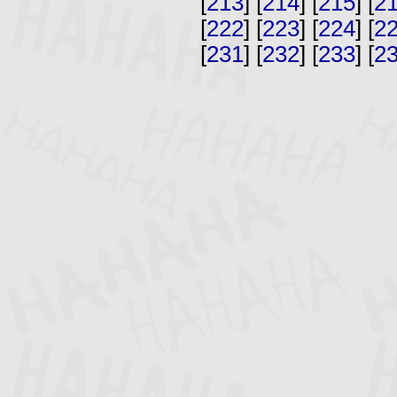
[
213
] [
214
] [
215
] [
2
[
222
] [
223
] [
224
] [
2
[
231
] [
232
] [
233
] [
2