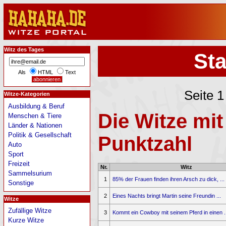
Witz des Tages
Sta
Als
HTML
Text
Seite 
Witze-Kategorien
Ausbildung & Beruf
Die Witze mit
Menschen & Tiere
Länder & Nationen
Politik & Gesellschaft
Punktzahl
Auto
Sport
Freizeit
Nr.
Witz
Sammelsurium
1
85% der Frauen finden ihren Arsch zu dick, ...
Sonstige
2
Eines Nachts bringt Martin seine Freundin ...
Witze
Zufällige Witze
3
Kommt ein Cowboy mit seinem Pferd in einen ..
Kurze Witze