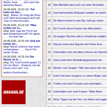
Mauer, freut ... ... sich auch der
18
Eine Blondine lässt sich von einer Brünetten ...
dümmste Bauer....
04.08.2026, 16:20 Uhr
"Ich
habe mir letz...
19
Zwei befreundete Ehepaare spielten an einem .
wing
:
-Mama, ich krieg die Dose
vom Überraschungsei nicht auf.
20
Ein Mann kommt in eine Bar, holt aus seiner ...
-Das ist eine Avocado,...
04.08.2026, 16:19 Uhr
"Was
wollen wir tu...
21
Ein Frosch hat im Garten des Altersheims ...
wing
:
Was sagt der Fisch auf
dem Kinderkarussell? Ich glaub,
22
Ein junges Pärchen will so schnell wie möglich .
... ... ich dreh hier ...
04.08.2026, 16:19 Uhr
Und wie
bringt sie...
23
Warum nennt eine Bayerin den Penis ihres ...
wing
:
Woran erkennt man einen
verheirateten ... ... Fisch? An
24
Unterhalten sich drei ältere Herren am Stammti
seiner Grete....
04.08.2026, 16:19 Uhr
Die
Mutter ist in ...
25
Zwei Leute beim Einstellungsgespräch bei ...
wing
:
Der Gast kommt gegen 21
Uhr ins Bistro. -N’abend, hat die
26
Richter zum Zeugen: "Wie weit waren Sie von .
Küche noch auf? -Lei...
weitere Kommentare ...
27
Geht Fritzchen morgens zu seiner Mutter und .
28
Treffen sich drei Freunde und unterhalten ...
29
Unterhalten sich zwei Frauen: "Mein Mann ...
30
Eines Tages trat der Herr vor Adam und sagte: 