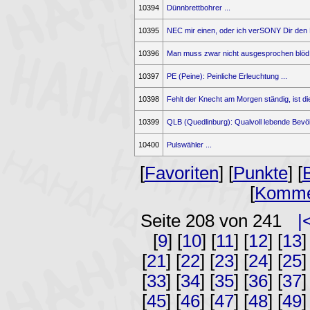
10394
Dünnbrettbohrer ...
10395
NEC mir einen, oder ich verSONY Dir den Hi
10396
Man muss zwar nicht ausgesprochen blöd s
10397
PE (Peine): Peinliche Erleuchtung ...
10398
Fehlt der Knecht am Morgen ständig, ist die
10399
QLB (Quedlinburg): Qualvoll lebende Bevöl
10400
Pulswähler ...
[
Favoriten
] [
Punkte
] [
[
Komme
Seite 208 von 241
|
[
9
] [
10
] [
11
] [
12
] [
13
]
[
21
] [
22
] [
23
] [
24
] [
25
]
[
33
] [
34
] [
35
] [
36
] [
37
]
[
45
] [
46
] [
47
] [
48
] [
49
]