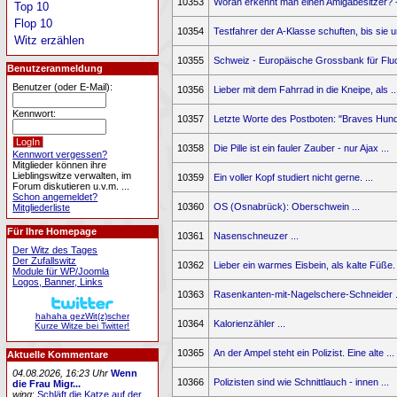
10353
Woran erkennt man einen Amigabesitzer? - 
Top 10
Flop 10
10354
Testfahrer der A-Klasse schuften, bis sie u
Witz erzählen
10355
Schweiz - Europäische Grossbank für Flucht
Benutzeranmeldung
Benutzer (oder E-Mail):
10356
Lieber mit dem Fahrrad in die Kneipe, als ..
Kennwort:
10357
Letzte Worte des Postboten: "Braves Hundc
10358
Die Pille ist ein fauler Zauber - nur Ajax ...
Kennwort vergessen?
Mitglieder können ihre
Lieblingswitze verwalten, im
10359
Ein voller Kopf studiert nicht gerne. ...
Forum diskutieren u.v.m. ...
Schon angemeldet?
10360
OS (Osnabrück): Oberschwein ...
Mitgliederliste
Für Ihre Homepage
10361
Nasenschneuzer ...
Der Witz des Tages
Der Zufallswitz
10362
Lieber ein warmes Eisbein, als kalte Füße. 
Module für WP/Joomla
Logos, Banner, Links
10363
Rasenkanten-mit-Nagelschere-Schneider .
hahaha gezWit(z)scher
10364
Kalorienzähler ...
Kurze Witze bei Twitter!
10365
An der Ampel steht ein Polizist. Eine alte ...
Aktuelle Kommentare
04.08.2026, 16:23 Uhr
Wenn
10366
Polizisten sind wie Schnittlauch - innen ...
die Frau Migr...
wing
:
Schläft die Katze auf der