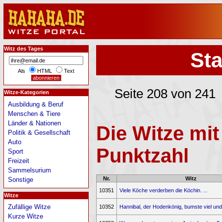
Witz des Tages
Sta
Als
HTML
Text
Seite 208 von 241
Witze-Kategorien
Ausbildung & Beruf
Menschen & Tiere
Länder & Nationen
Die Witze mit
Politik & Gesellschaft
Auto
Punktzahl
Sport
Freizeit
Sammelsurium
Nr.
Witz
Sonstige
10351
Viele Köche verderben die Köchin. ...
Witze
Zufällige Witze
10352
Hannibal, der Hodenkönig, bumste viel und 
Kurze Witze