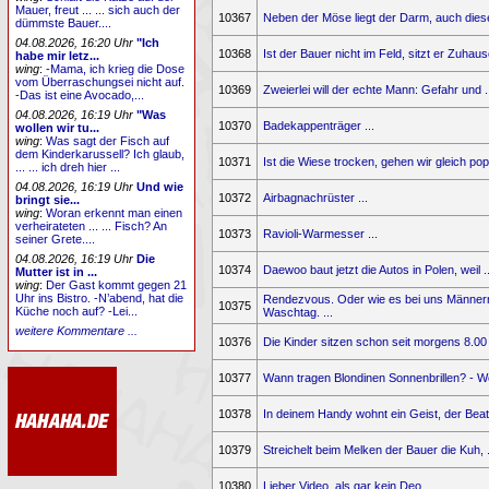
Mauer, freut ... ... sich auch der
10367
Neben der Möse liegt der Darm, auch dieser
dümmste Bauer....
04.08.2026, 16:20 Uhr
"Ich
10368
Ist der Bauer nicht im Feld, sitzt er Zuhause
habe mir letz...
wing
:
-Mama, ich krieg die Dose
vom Überraschungsei nicht auf.
10369
Zweierlei will der echte Mann: Gefahr und ..
-Das ist eine Avocado,...
04.08.2026, 16:19 Uhr
"Was
10370
Badekappenträger ...
wollen wir tu...
wing
:
Was sagt der Fisch auf
dem Kinderkarussell? Ich glaub,
10371
Ist die Wiese trocken, gehen wir gleich popp
... ... ich dreh hier ...
04.08.2026, 16:19 Uhr
Und wie
10372
Airbagnachrüster ...
bringt sie...
wing
:
Woran erkennt man einen
verheirateten ... ... Fisch? An
10373
Ravioli-Warmesser ...
seiner Grete....
04.08.2026, 16:19 Uhr
Die
10374
Daewoo baut jetzt die Autos in Polen, weil ..
Mutter ist in ...
wing
:
Der Gast kommt gegen 21
Uhr ins Bistro. -N’abend, hat die
Rendezvous. Oder wie es bei uns Männern
10375
Küche noch auf? -Lei...
Waschtag. ...
weitere Kommentare ...
10376
Die Kinder sitzen schon seit morgens 8.00 .
10377
Wann tragen Blondinen Sonnenbrillen? - We
10378
In deinem Handy wohnt ein Geist, der Beate
10379
Streichelt beim Melken der Bauer die Kuh, .
10380
Lieber Video, als gar kein Deo. ...