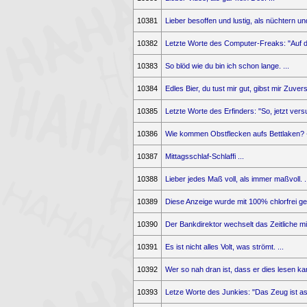
10381
Lieber besoffen und lustig, als nüchtern und 
10382
Letzte Worte des Computer-Freaks: "Auf de
10383
So blöd wie du bin ich schon lange. ...
10384
Edles Bier, du tust mir gut, gibst mir Zuvers
10385
Letzte Worte des Erfinders: "So, jetzt vers
10386
Wie kommen Obstflecken aufs Bettlaken? - 
10387
Mittagsschlaf-Schlaffi ...
10388
Lieber jedes Maß voll, als immer maßvoll. ..
10389
Diese Anzeige wurde mit 100% chlorfrei gebl
10390
Der Bankdirektor wechselt das Zeitliche mi
10391
Es ist nicht alles Volt, was strömt. ...
10392
Wer so nah dran ist, dass er dies lesen kan
10393
Letze Worte des Junkies: "Das Zeug ist astr