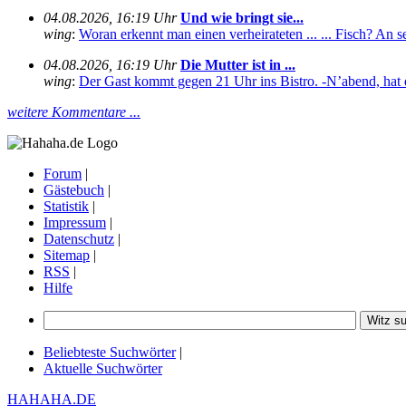
04.08.2026, 16:19 Uhr
Und wie bringt sie...
wing
:
Woran erkennt man einen verheirateten ... ... Fisch? An se
04.08.2026, 16:19 Uhr
Die Mutter ist in ...
wing
:
Der Gast kommt gegen 21 Uhr ins Bistro. -N’abend, hat 
weitere Kommentare ...
Forum
|
Gästebuch
|
Statistik
|
Impressum
|
Datenschutz
|
Sitemap
|
RSS
|
Hilfe
Beliebteste Suchwörter
|
Aktuelle Suchwörter
HAHAHA.DE