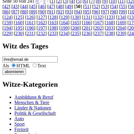
Seite 50 von 241
|<
·
<
· [
1
] [
2
] [
3
] [
4
] [
5
] [
6
] [
7
] [
8
] [
9
] [
10
] [
11
] [
12
[
42
] [
43
] [
44
] [
45
] [
46
] [
47
] [
48
] [
49
] [
50
] [
51
] [
52
] [
53
] [
54
] [
55
] [
5
[
86
] [
87
] [
88
] [
89
] [
90
] [
91
] [
92
] [
93
] [
94
] [
95
] [
96
] [
97
] [
98
] [
99
] [
1
[
124
] [
125
] [
126
] [
127
] [
128
] [
129
] [
130
] [
131
] [
132
] [
133
] [
134
] [
13
[
159
] [
160
] [
161
] [
162
] [
163
] [
164
] [
165
] [
166
] [
167
] [
168
] [
169
] [
17
[
194
] [
195
] [
196
] [
197
] [
198
] [
199
] [
200
] [
201
] [
202
] [
203
] [
204
] [
20
[
229
] [
230
] [
231
] [
232
] [
233
] [
234
] [
235
] [
236
] [
237
] [
238
] [
239
] [
24
Witz des Tages
Als
HTML
Text
Witze-Kategorien
Ausbildung & Beruf
Menschen & Tiere
Länder & Nationen
Politik & Gesellschaft
Auto
Sport
Freizeit