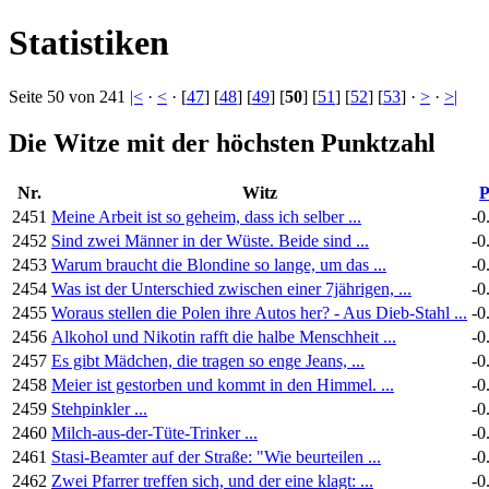
Statistiken
Seite 50 von 241
|<
·
<
· [
47
] [
48
] [
49
] [
50
] [
51
] [
52
] [
53
] ·
>
·
>|
Die Witze mit der höchsten Punktzahl
Nr.
Witz
P
2451
Meine Arbeit ist so geheim, dass ich selber ...
-0
2452
Sind zwei Männer in der Wüste. Beide sind ...
-0
2453
Warum braucht die Blondine so lange, um das ...
-0
2454
Was ist der Unterschied zwischen einer 7jährigen, ...
-0
2455
Woraus stellen die Polen ihre Autos her? - Aus Dieb-Stahl ...
-0
2456
Alkohol und Nikotin rafft die halbe Menschheit ...
-0
2457
Es gibt Mädchen, die tragen so enge Jeans, ...
-0
2458
Meier ist gestorben und kommt in den Himmel. ...
-0
2459
Stehpinkler ...
-0
2460
Milch-aus-der-Tüte-Trinker ...
-0
2461
Stasi-Beamter auf der Straße: "Wie beurteilen ...
-0
2462
Zwei Pfarrer treffen sich, und der eine klagt: ...
-0