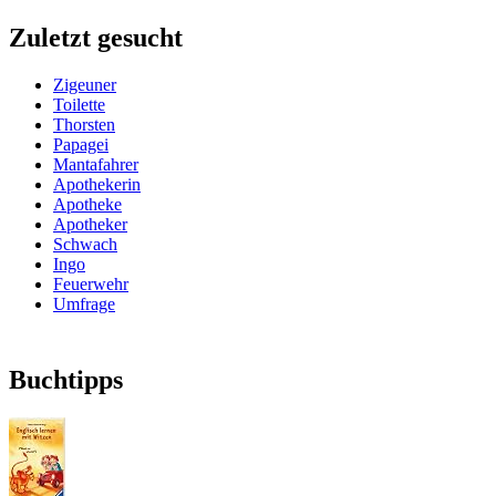
Zuletzt gesucht
Zigeuner
Toilette
Thorsten
Papagei
Mantafahrer
Apothekerin
Apotheke
Apotheker
Schwach
Ingo
Feuerwehr
Umfrage
Buchtipps