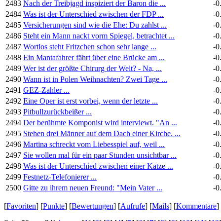
2483
Nach der Treibjagd inspiziert der Baron die ...
-0
2484
Was ist der Unterschied zwischen der FDP ...
-0
2485
Versicherungen sind wie die Ehe: Du zahlst ...
-0
2486
Steht ein Mann nackt vorm Spiegel, betrachtet ...
-0
2487
Wortlos steht Fritzchen schon sehr lange ...
-0
2488
Ein Mantafahrer fährt über eine Brücke am ...
-0
2489
Wer ist der größte Chirurg der Welt? - Na, ...
-0
2490
Wann ist in Polen Weihnachten? Zwei Tage ...
-0
2491
GEZ-Zahler ...
-0
2492
Eine Oper ist erst vorbei, wenn der letzte ...
-0
2493
Pitbullzurückbeißer ...
-0
2494
Der berühmte Komponist wird interviewt. "An ...
-0
2495
Stehen drei Männer auf dem Dach einer Kirche. ...
-0
2496
Martina schreckt vom Liebesspiel auf, weil ...
-0
2497
Sie wollen mal für ein paar Stunden unsichtbar ...
-0
2498
Was ist der Unterschied zwischen einer Katze ...
-0
2499
Festnetz-Telefonierer ...
-0
2500
Gitte zu ihrem neuen Freund: "Mein Vater ...
-0
[
Favoriten
] [
Punkte
] [
Bewertungen
] [
Aufrufe
] [
Mails
] [
Kommentare
]