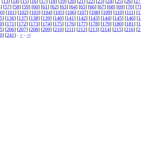
] [
13
] [
14
] [
15
] [
16
] [
17
] [
18
] [
19
] [
20
] [
21
] [
22
] [
23
] [
24
] [
25
] [
26
] [
27
6
] [
57
] [
58
] [
59
] [
60
] [
61
] [
62
] [
63
] [
64
] [
65
] [
66
] [
67
] [
68
] [
69
] [
70
] [
7
00
] [
101
] [
102
] [
103
] [
104
] [
105
] [
106
] [
107
] [
108
] [
109
] [
110
] [
111
] [
1
5
] [
136
] [
137
] [
138
] [
139
] [
140
] [
141
] [
142
] [
143
] [
144
] [
145
] [
146
] [
1
0
] [
171
] [
172
] [
173
] [
174
] [
175
] [
176
] [
177
] [
178
] [
179
] [
180
] [
181
] [
1
5
] [
206
] [
207
] [
208
] [
209
] [
210
] [
211
] [
212
] [
213
] [
214
] [
215
] [
216
] [
2
0
] [
241
] ·
>
·
>|