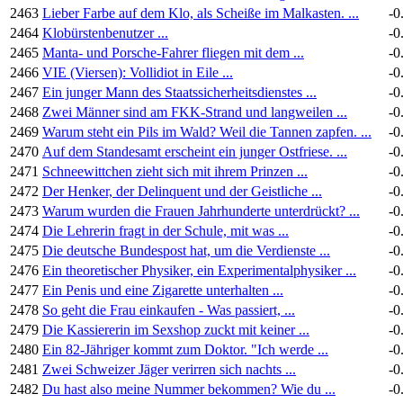
2463
Lieber Farbe auf dem Klo, als Scheiße im Malkasten. ...
-0
2464
Klobürstenbenutzer ...
-0
2465
Manta- und Porsche-Fahrer fliegen mit dem ...
-0
2466
VIE (Viersen): Vollidiot in Eile ...
-0
2467
Ein junger Mann des Staatssicherheitsdienstes ...
-0
2468
Zwei Männer sind am FKK-Strand und langweilen ...
-0
2469
Warum steht ein Pils im Wald? Weil die Tannen zapfen. ...
-0
2470
Auf dem Standesamt erscheint ein junger Ostfriese. ...
-0
2471
Schneewittchen zieht sich mit ihrem Prinzen ...
-0
2472
Der Henker, der Delinquent und der Geistliche ...
-0
2473
Warum wurden die Frauen Jahrhunderte unterdrückt? ...
-0
2474
Die Lehrerin fragt in der Schule, mit was ...
-0
2475
Die deutsche Bundespost hat, um die Verdienste ...
-0
2476
Ein theoretischer Physiker, ein Experimentalphysiker ...
-0
2477
Ein Penis und eine Zigarette unterhalten ...
-0
2478
So geht die Frau einkaufen - Was passiert, ...
-0
2479
Die Kassiererin im Sexshop zuckt mit keiner ...
-0
2480
Ein 82-Jähriger kommt zum Doktor. "Ich werde ...
-0
2481
Zwei Schweizer Jäger verirren sich nachts ...
-0
2482
Du hast also meine Nummer bekommen? Wie du ...
-0