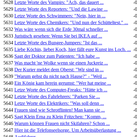
5628
Letzte Worte des Vampirs: "Ach, das dauert ...
-
5629
Letzte Worte des Reporters: "Und die Lawine ...
-
5630
Letze Worte des Schwimmers: "Nein, hier in ...
-
5631
Letze Worte des Chemikers: "Und nun der Schütteltest." ...
-
5632
Was wäre wenn sich die Erde 30mal schneller ...
-
5633
Juristisch gesehen: Wenn Sie bei IKEA auf ...
-
5634
Letzte Worte des Bungee-Jumpers: "Ist das ...
-
5635
Liebe Köchin, lieber Koch, hier fällt eure Kunst ins Loch. ...
-
5636
Sagt der Doktor zum Patienten: "Ich habe ...
-
5637
Was macht 'ne Wolke wenn sie einen Juckreiz ...
-
5638
Der Kurier meldet dem Oberst: "Wir sind in ...
-
5639
"Warum gehst du nicht nach Hause?" - "Weil ...
-
5640
Ein König kam herein gerumst: "Wer hat meine ...
-
5641
Letze Worte des Computer-Freaks: "Hätte ich ...
-
5642
Letzte Worte des Fahrlehrers: "Parken Sie ...
-
5643
Letze Worte des Elektrikers: "Was soll denn ...
-
5644
Frauen sind wie Schrotflinten! Man kann sie ...
-
5645
Sagt Klein Erna zu Klein Fritzchen: "Komm, ...
-
5646
Warum können Frauen nicht Skifahren? Schon ...
-
5647
Hier ist die Telefonseelsorge. Um Arbeitsüberlastung ...
-
5648
Audifahrer ...
-