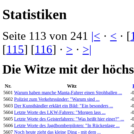
Statistiken
Seite 113 von 241
|<
·
<
· [
[
115
] [
116
] ·
>
·
>|
Die Witze mit der höch
Nr.
Witz
5601
Warum haben manche Manta-Fahrer einen Strohballen ...
-
5602
Polizist zum Verkehrssünder: "Warum sind ...
-
5603
Der Kunsthändler erklärt ein Bild: "Ein besonders ...
-
5604
Letzte Worte des LKW-Fahrers: "Morgen lass ...
-
5605
Letzte Worte des Geisterfahrers: "Was heißt hier einer?" ...
-
5606
Letzte Worte des Jagdbomberpiloten: "In Rückenlage ...
-
5607
Noch heute zieht das kleine Ding - mit dem ...
-