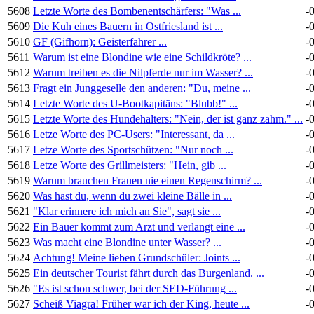
5608
Letzte Worte des Bombenentschärfers: "Was ...
-
5609
Die Kuh eines Bauern in Ostfriesland ist ...
-
5610
GF (Gifhorn): Geisterfahrer ...
-
5611
Warum ist eine Blondine wie eine Schildkröte? ...
-
5612
Warum treiben es die Nilpferde nur im Wasser? ...
-
5613
Fragt ein Junggeselle den anderen: "Du, meine ...
-
5614
Letzte Worte des U-Bootkapitäns: "Blubb!" ...
-
5615
Letzte Worte des Hundehalters: "Nein, der ist ganz zahm." ...
-
5616
Letze Worte des PC-Users: "Interessant, da ...
-
5617
Letze Worte des Sportschützen: "Nur noch ...
-
5618
Letze Worte des Grillmeisters: "Hein, gib ...
-
5619
Warum brauchen Frauen nie einen Regenschirm? ...
-
5620
Was hast du, wenn du zwei kleine Bälle in ...
-
5621
"Klar erinnere ich mich an Sie", sagt sie ...
-
5622
Ein Bauer kommt zum Arzt und verlangt eine ...
-
5623
Was macht eine Blondine unter Wasser? ...
-
5624
Achtung! Meine lieben Grundschüler: Joints ...
-
5625
Ein deutscher Tourist fährt durch das Burgenland. ...
-
5626
"Es ist schon schwer, bei der SED-Führung ...
-
5627
Scheiß Viagra! Früher war ich der King, heute ...
-