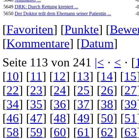
5649
DRK: Durch Rettung krepiert ...
-
5650
Der Doktor teilt dem Ehemann seiner Patientin ...
-
[
Favoriten
] [
Punkte
] [
Bewe
[
Kommentare
] [
Datum
]
Seite 113 von 241
|<
·
<
· [
[
10
] [
11
] [
12
] [
13
] [
14
] [
15
[
22
] [
23
] [
24
] [
25
] [
26
] [
27
[
34
] [
35
] [
36
] [
37
] [
38
] [
39
[
46
] [
47
] [
48
] [
49
] [
50
] [
51
[
58
] [
59
] [
60
] [
61
] [
62
] [
63