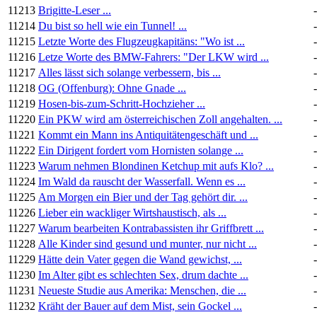
11213
Brigitte-Leser ...
11214
Du bist so hell wie ein Tunnel! ...
11215
Letzte Worte des Flugzeugkapitäns: "Wo ist ...
11216
Letze Worte des BMW-Fahrers: "Der LKW wird ...
11217
Alles lässt sich solange verbessern, bis ...
11218
OG (Offenburg): Ohne Gnade ...
11219
Hosen-bis-zum-Schritt-Hochzieher ...
11220
Ein PKW wird am österreichischen Zoll angehalten. ...
11221
Kommt ein Mann ins Antiquitätengeschäft und ...
11222
Ein Dirigent fordert vom Hornisten solange ...
11223
Warum nehmen Blondinen Ketchup mit aufs Klo? ...
11224
Im Wald da rauscht der Wasserfall. Wenn es ...
11225
Am Morgen ein Bier und der Tag gehört dir. ...
11226
Lieber ein wackliger Wirtshaustisch, als ...
11227
Warum bearbeiten Kontrabassisten ihr Griffbrett ...
11228
Alle Kinder sind gesund und munter, nur nicht ...
11229
Hätte dein Vater gegen die Wand gewichst, ...
11230
Im Alter gibt es schlechten Sex, drum dachte ...
11231
Neueste Studie aus Amerika: Menschen, die ...
11232
Kräht der Bauer auf dem Mist, sein Gockel ...