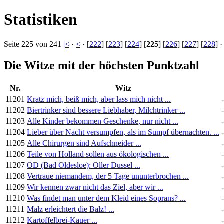
Statistiken
Seite 225 von 241
|<
·
<
· [
222
] [
223
] [
224
] [
225
] [
226
] [
227
] [
228
] 
Die Witze mit der höchsten Punktzahl
Nr.
Witz
11201
Kratz mich, beiß mich, aber lass mich nicht ...
11202
Biertrinker sind bessere Liebhaber, Milchtrinker ...
11203
Alle Kinder bekommen Geschenke, nur nicht ...
11204
Lieber über Nacht versumpfen, als im Sumpf übernachten. ...
11205
Alle Chirurgen sind Aufschneider ...
11206
Teile von Holland sollen aus ökologischen ...
11207
OD (Bad Oldesloe): Oller Dussel ...
11208
Vertraue niemandem, der 5 Tage ununterbrochen ...
11209
Wir kennen zwar nicht das Ziel, aber wir ...
11210
Was findet man unter dem Kleid eines Soprans? ...
11211
Malz erleichtert die Balz! ...
11212
Kartoffelbrei-Kauer ...