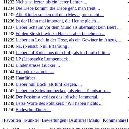
11233
Nichts ist leerer, als ein leerer Lehrer. ...
11234
Die Liebe kommt, die Liebe geht, man freut ...
11235
Alle Kinder spielen mit dem Messer, nur nicht ...
11236
Ist der Hahn mal impotent, die Henne gleich ...
11237
Lieber Schaum vor dem Mund als überhaupt kein Bier! ...
11238
Fühlen Sie sich wie zu Hause - aber benehmen ...
11239
Lieber ein Loch in der Hose, als ein Gewitter im Anzug. ...
11240
NE (Neuss): Null Erfahrung ...
11241
Lieber auf Knien aus dem Puff, als im Laufschritt ...
11242
LP (Lippstadt): Lumpenpack ...
11243
Lindenstrasse-Gucker ...
11244
Komplexesammler ...
11245
Haarfärber ...
11246
Lieber null Bock, als fünf Ziegen. ...
11247
Lieber ein Schwimmbecken, als einen Tennisarm. ...
11248
Der Pessimist verlässt das irdische Jammertal. ...
11249
Letze Worte des Politikers: "Wir haben nichts ...
11250
Badeschuhläufer ...
[
Favoriten
] [
Punkte
] [
Bewertungen
] [
Aufrufe
] [
Mails
] [
Kommentare
]