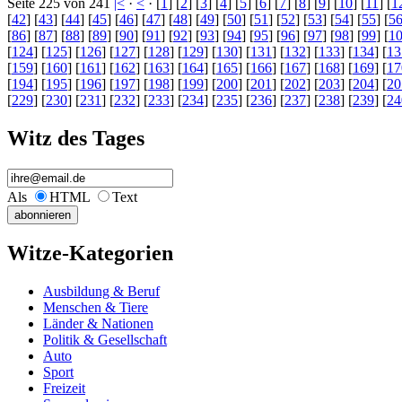
Seite 225 von 241
|<
·
<
· [
1
] [
2
] [
3
] [
4
] [
5
] [
6
] [
7
] [
8
] [
9
] [
10
] [
11
] [
1
[
42
] [
43
] [
44
] [
45
] [
46
] [
47
] [
48
] [
49
] [
50
] [
51
] [
52
] [
53
] [
54
] [
55
] [
5
[
86
] [
87
] [
88
] [
89
] [
90
] [
91
] [
92
] [
93
] [
94
] [
95
] [
96
] [
97
] [
98
] [
99
] [
1
[
124
] [
125
] [
126
] [
127
] [
128
] [
129
] [
130
] [
131
] [
132
] [
133
] [
134
] [
13
[
159
] [
160
] [
161
] [
162
] [
163
] [
164
] [
165
] [
166
] [
167
] [
168
] [
169
] [
17
[
194
] [
195
] [
196
] [
197
] [
198
] [
199
] [
200
] [
201
] [
202
] [
203
] [
204
] [
20
[
229
] [
230
] [
231
] [
232
] [
233
] [
234
] [
235
] [
236
] [
237
] [
238
] [
239
] [
24
Witz des Tages
Als
HTML
Text
Witze-Kategorien
Ausbildung & Beruf
Menschen & Tiere
Länder & Nationen
Politik & Gesellschaft
Auto
Sport
Freizeit