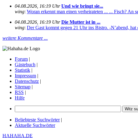
04.08.2026, 16:19 Uhr
Und wie bringt sie...
wing
:
Woran erkennt man einen verheirateten ... ... Fisch? An se
04.08.2026, 16:19 Uhr
Die Mutter ist in ...
wing
:
Der Gast kommt gegen 21 Uhr ins Bistro. -N’abend, hat 
weitere Kommentare ...
Forum
|
Gästebuch
|
Statistik
|
Impressum
|
Datenschutz
|
Sitemap
|
RSS
|
Hilfe
Beliebteste Suchwörter
|
Aktuelle Suchwörter
HAHAHA.DE