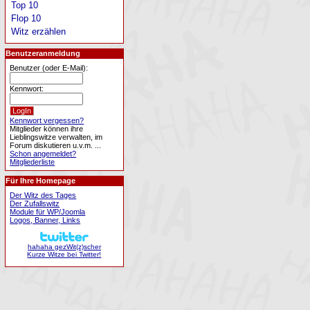
Top 10
Flop 10
Witz erzählen
Benutzeranmeldung
Benutzer (oder E-Mail):
Kennwort:
Kennwort vergessen?
Mitglieder können ihre
Lieblingswitze verwalten, im
Forum diskutieren u.v.m. ...
Schon angemeldet?
Mitgliederliste
Für Ihre Homepage
Der Witz des Tages
Der Zufallswitz
Module für WP/Joomla
Logos, Banner, Links
hahaha gezWit(z)scher
Kurze Witze bei Twitter!