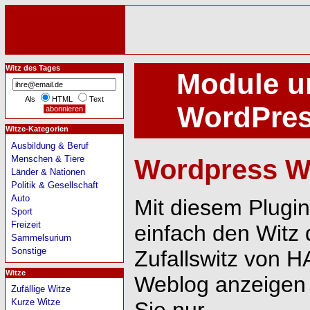
Witz des Tages
Module un
Als
HTML
Text
WordPres
Witze-Kategorien
Ausbildung & Beruf
Menschen & Tiere
Wordpress Wi
Länder & Nationen
Politik & Gesellschaft
Auto
Mit diesem Plugi
Sport
Freizeit
einfach den Witz
Sammelsurium
Sonstige
Zufallswitz von 
Witze
Weblog anzeigen 
Zufällige Witze
Kurze Witze