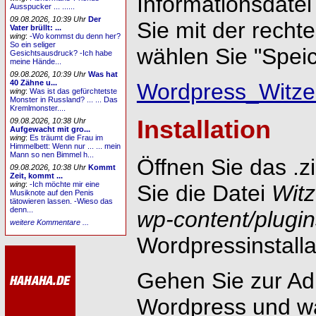
Informationsdate
Ausspucker ... ......
09.08.2026, 10:39 Uhr
Der
Sie mit der recht
Vater brüllt: ...
wing
:
-Wo kommst du denn her?
So ein seliger
wählen Sie "Speic
Gesichtsausdruck? -Ich habe
meine Hände...
09.08.2026, 10:39 Uhr
Was hat
40 Zähne u...
Wordpress_Witze
wing
:
Was ist das gefürchtetste
Monster in Russland? ... ... Das
Kremlmonster....
Installation
09.08.2026, 10:38 Uhr
Aufgewacht mit gro...
wing
:
Es träumt die Frau im
Himmelbett: Wenn nur ... ... mein
Mann so nen Bimmel h...
Öffnen Sie das .z
09.08.2026, 10:38 Uhr
Kommt
Zeit, kommt ...
wing
:
-Ich möchte mir eine
Sie die Datei
Witz
Musiknote auf den Penis
tätowieren lassen. -Wieso das
denn...
wp-content/plugin
weitere Kommentare ...
Wordpressinstalla
Gehen Sie zur Adm
Wordpress und wä