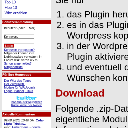
Sie nur
Top 10
Flop 10
das Plugin her
Witz erzählen
es in das Plug
Benutzeranmeldung
Benutzer (oder E-Mail):
Wordpress kop
Kennwort:
in der Wordpre
Kennwort vergessen?
Mitglieder können ihre
Plugin aktivier
Lieblingswitze verwalten, im
Forum diskutieren u.v.m. ...
Schon angemeldet?
und eventuell 
Mitgliederliste
Wünschen konf
Für Ihre Homepage
Der Witz des Tages
Der Zufallswitz
Module für WP/Joomla
Download
Logos, Banner, Links
hahaha gezWit(z)scher
Folgende .zip-Dat
Kurze Witze bei Twitter!
Aktuelle Kommentare
eigentliche Modu
09.08.2026, 10:40 Uhr
Cola-
Light-Trinker...
wing
:
Fishermans-Friends-