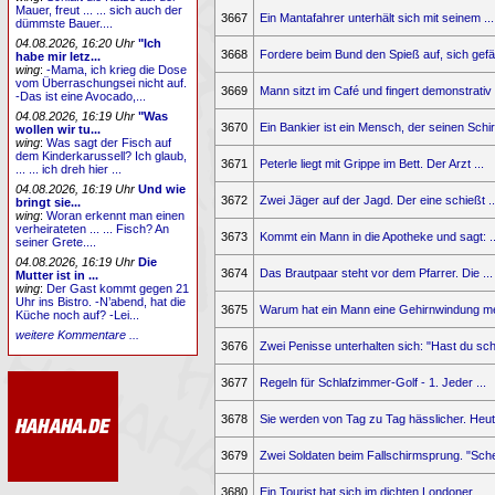
Mauer, freut ... ... sich auch der
3667
Ein Mantafahrer unterhält sich mit seinem ...
dümmste Bauer....
04.08.2026, 16:20 Uhr
"Ich
3668
Fordere beim Bund den Spieß auf, sich gefälli
habe mir letz...
wing
:
-Mama, ich krieg die Dose
vom Überraschungsei nicht auf.
3669
Mann sitzt im Café und fingert demonstrativ .
-Das ist eine Avocado,...
04.08.2026, 16:19 Uhr
"Was
3670
Ein Bankier ist ein Mensch, der seinen Schir
wollen wir tu...
wing
:
Was sagt der Fisch auf
dem Kinderkarussell? Ich glaub,
3671
Peterle liegt mit Grippe im Bett. Der Arzt ...
... ... ich dreh hier ...
04.08.2026, 16:19 Uhr
Und wie
3672
Zwei Jäger auf der Jagd. Der eine schießt ..
bringt sie...
wing
:
Woran erkennt man einen
verheirateten ... ... Fisch? An
3673
Kommt ein Mann in die Apotheke und sagt: ..
seiner Grete....
04.08.2026, 16:19 Uhr
Die
3674
Das Brautpaar steht vor dem Pfarrer. Die ...
Mutter ist in ...
wing
:
Der Gast kommt gegen 21
Uhr ins Bistro. -N’abend, hat die
3675
Warum hat ein Mann eine Gehirnwindung meh
Küche noch auf? -Lei...
weitere Kommentare ...
3676
Zwei Penisse unterhalten sich: "Hast du sch
3677
Regeln für Schlafzimmer-Golf - 1. Jeder ...
3678
Sie werden von Tag zu Tag hässlicher. Heute
3679
Zwei Soldaten beim Fallschirmsprung. "Schei
3680
Ein Tourist hat sich im dichten Londoner ...