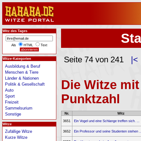
Witz des Tages
Sta
Als
HTML
Text
Seite 74 von 241
|<
Witze-Kategorien
Ausbildung & Beruf
Menschen & Tiere
Länder & Nationen
Die Witze mit
Politik & Gesellschaft
Auto
Punktzahl
Sport
Freizeit
Sammelsurium
Nr.
Witz
Sonstige
3651
Ein Vogel und eine Schlange treffen sich. ...
Witze
Zufällige Witze
3652
Ein Professor und seine Studenten stehen ..
Kurze Witze