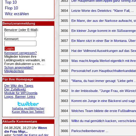
3653
Der Hauptmann beim Appell ganz streng zum
Top 10
Flop 10
3654
Letzte Worte des Detektivs: "Klarer Fall, ...
Witz erzählen
3655
Ein Mann, der aus der Narkose aufwacht, stel
Benutzeranmeldung
Benutzer (oder E-Mail):
3656
Ein kleiner Junge kommt in ein Süßwarenges
Kennwort:
3657
Ein Mann sitzt in einer Bar in Montana. Über 
3658
Hat der Vollmond Auswirkungen auf das Sexu
Kennwort vergessen?
Mitglieder können ihre
Lieblingswitze verwalten, im
3659
Was macht Angela Merkel eigentlich mit ihren
Forum diskutieren u.v.m. ...
Schon angemeldet?
3660
Personalchef zum Hauptbuchhalterkandidate
Mitgliederliste
Für Ihre Homepage
3661
"Mama, du hast immer gesagt: 'Liebe geht ..
Der Witz des Tages
Der Zufallswitz
3662
In der Imbissbude. "Junge Frau, ein Würstch
Module für WP/Joomla
Logos, Banner, Links
3663
Kommt ein Junge in eine Bäckerei und sagt: 
hahaha gezWit(z)scher
3664
Welches Team bildete die erste Fußballmann
Kurze Witze bei Twitter!
3665
Willst du mal gemütlich kacken, verschränke
Aktuelle Kommentare
04.08.2026, 16:23 Uhr
Wenn
3666
Parkscheibenbenutzer ...
die Frau Migr...
wing
:
Schläft die Katze auf der