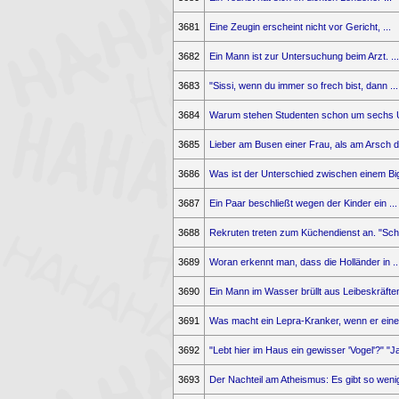
3681
Eine Zeugin erscheint nicht vor Gericht, ...
3682
Ein Mann ist zur Untersuchung beim Arzt. ...
3683
"Sissi, wenn du immer so frech bist, dann ...
3684
Warum stehen Studenten schon um sechs Uh
3685
Lieber am Busen einer Frau, als am Arsch de
3686
Was ist der Unterschied zwischen einem Bigf
3687
Ein Paar beschließt wegen der Kinder ein ...
3688
Rekruten treten zum Küchendienst an. "Schü
3689
Woran erkennt man, dass die Holländer in ..
3690
Ein Mann im Wasser brüllt aus Leibeskräften:
3691
Was macht ein Lepra-Kranker, wenn er eine 
3692
"Lebt hier im Haus ein gewisser 'Vogel'?" "Ja,
3693
Der Nachteil am Atheismus: Es gibt so wenig 