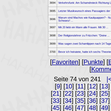
3694
Verkehrsfunk: Am Schamdreieck Richtung Li
3695
Letzter Musikwunsch eines Passagiers der .
Warum sind Machos wie Kaulquappen? - Nu
3696
Schwanz! ...
3697
Mit 20 liebt ein Mann alle Frauen. Mit 30 ...
3698
Der Religionslehrer zu Fritzchen: "Deine ...
3699
Was sagen zwei Schamlippen nach 14 Tage I
3700
Bevor ich heiratete, hatte ich sechs Theorien
[
Favoriten
] [
Punkte
] [
[
Komme
Seite 74 von 241
|
[
9
] [
10
] [
11
] [
12
] [
13
]
[
21
] [
22
] [
23
] [
24
] [
25
]
[
33
] [
34
] [
35
] [
36
] [
37
]
[
45
] [
46
] [
47
] [
48
] [
49
]