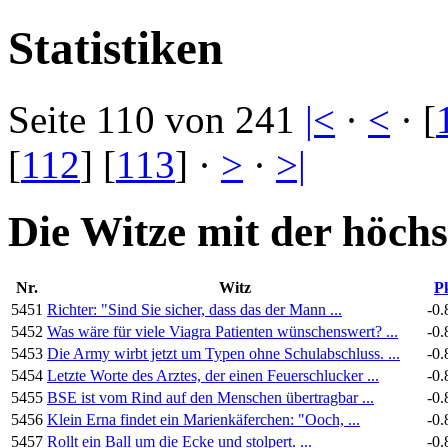
Statistiken
Seite 110 von 241
|<
·
<
· [
[
112
] [
113
] ·
>
·
>|
Die Witze mit der höch
Nr.
Witz
Pk
5451
Richter: "Sind Sie sicher, dass das der Mann ...
-0.
5452
Was wäre für viele Viagra Patienten wünschenswert? ...
-0.
5453
Die Army wirbt jetzt um Typen ohne Schulabschluss. ...
-0.
5454
Letzte Worte des Arztes, der einen Feuerschlucker ...
-0.
5455
BSE ist vom Rind auf den Menschen übertragbar ...
-0.
5456
Klein Erna findet ein Marienkäferchen: "Ooch, ...
-0.
5457
Rollt ein Ball um die Ecke und stolpert. ...
-0.