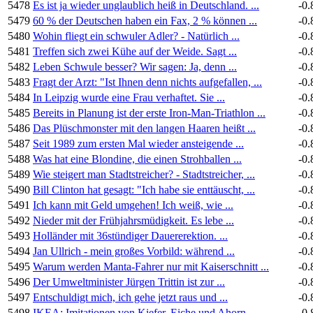
5478
Es ist ja wieder unglaublich heiß in Deutschland. ...
-0.
5479
60 % der Deutschen haben ein Fax, 2 % können ...
-0.
5480
Wohin fliegt ein schwuler Adler? - Natürlich ...
-0.
5481
Treffen sich zwei Kühe auf der Weide. Sagt ...
-0.
5482
Leben Schwule besser? Wir sagen: Ja, denn ...
-0.
5483
Fragt der Arzt: "Ist Ihnen denn nichts aufgefallen, ...
-0.
5484
In Leipzig wurde eine Frau verhaftet. Sie ...
-0.
5485
Bereits in Planung ist der erste Iron-Man-Triathlon ...
-0.
5486
Das Plüschmonster mit den langen Haaren heißt ...
-0.
5487
Seit 1989 zum ersten Mal wieder ansteigende ...
-0.
5488
Was hat eine Blondine, die einen Strohballen ...
-0.
5489
Wie steigert man Stadtstreicher? - Stadtstreicher, ...
-0.
5490
Bill Clinton hat gesagt: "Ich habe sie enttäuscht, ...
-0.
5491
Ich kann mit Geld umgehen! Ich weiß, wie ...
-0.
5492
Nieder mit der Frühjahrsmüdigkeit. Es lebe ...
-0.
5493
Holländer mit 36stündiger Dauererektion. ...
-0.
5494
Jan Ullrich - mein großes Vorbild: während ...
-0.
5495
Warum werden Manta-Fahrer nur mit Kaiserschnitt ...
-0.
5496
Der Umweltminister Jürgen Trittin ist zur ...
-0.
5497
Entschuldigt mich, ich gehe jetzt raus und ...
-0.
5498
IKEA: Imitationen von Kiefer, Eiche und Ahorn ...
-0.