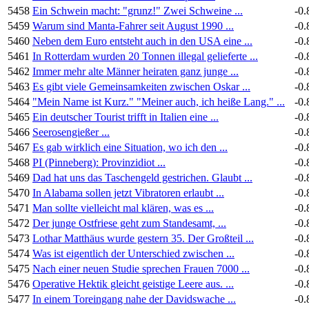
5458
Ein Schwein macht: "grunz!" Zwei Schweine ...
-0.
5459
Warum sind Manta-Fahrer seit August 1990 ...
-0.
5460
Neben dem Euro entsteht auch in den USA eine ...
-0.
5461
In Rotterdam wurden 20 Tonnen illegal gelieferte ...
-0.
5462
Immer mehr alte Männer heiraten ganz junge ...
-0.
5463
Es gibt viele Gemeinsamkeiten zwischen Oskar ...
-0.
5464
"Mein Name ist Kurz." "Meiner auch, ich heiße Lang." ...
-0.
5465
Ein deutscher Tourist trifft in Italien eine ...
-0.
5466
Seerosengießer ...
-0.
5467
Es gab wirklich eine Situation, wo ich den ...
-0.
5468
PI (Pinneberg): Provinzidiot ...
-0.
5469
Dad hat uns das Taschengeld gestrichen. Glaubt ...
-0.
5470
In Alabama sollen jetzt Vibratoren erlaubt ...
-0.
5471
Man sollte vielleicht mal klären, was es ...
-0.
5472
Der junge Ostfriese geht zum Standesamt, ...
-0.
5473
Lothar Matthäus wurde gestern 35. Der Großteil ...
-0.
5474
Was ist eigentlich der Unterschied zwischen ...
-0.
5475
Nach einer neuen Studie sprechen Frauen 7000 ...
-0.
5476
Operative Hektik gleicht geistige Leere aus. ...
-0.
5477
In einem Toreingang nahe der Davidswache ...
-0.