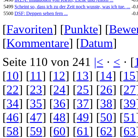
5499
Scheint so, dass ich zu der Zeit noch wusste, was ich tue. ...
-0.
5500
DSF: Deppen sehen fern ...
-0.
[
Favoriten
] [
Punkte
] [
Bewe
[
Kommentare
] [
Datum
]
Seite 110 von 241
|<
·
<
· [
[
10
] [
11
] [
12
] [
13
] [
14
] [
15
[
22
] [
23
] [
24
] [
25
] [
26
] [
27
[
34
] [
35
] [
36
] [
37
] [
38
] [
39
[
46
] [
47
] [
48
] [
49
] [
50
] [
51
[
58
] [
59
] [
60
] [
61
] [
62
] [
63