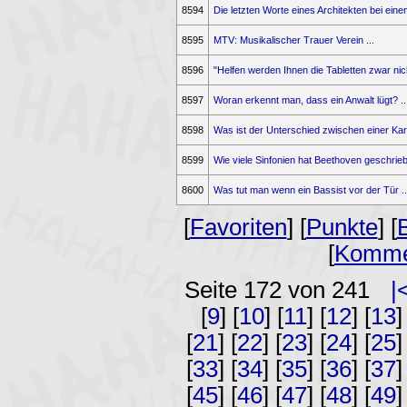
8594
Die letzten Worte eines Architekten bei einem
8595
MTV: Musikalischer Trauer Verein ...
8596
"Helfen werden Ihnen die Tabletten zwar nicht
8597
Woran erkennt man, dass ein Anwalt lügt? ..
8598
Was ist der Unterschied zwischen einer Karto
8599
Wie viele Sinfonien hat Beethoven geschrieb
8600
Was tut man wenn ein Bassist vor der Tür ..
[
Favoriten
] [
Punkte
] [
[
Komme
Seite 172 von 241
|
[
9
] [
10
] [
11
] [
12
] [
13
]
[
21
] [
22
] [
23
] [
24
] [
25
]
[
33
] [
34
] [
35
] [
36
] [
37
]
[
45
] [
46
] [
47
] [
48
] [
49
]