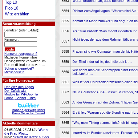
8553
Woran erkennt man, dass bei einem Bratsche
Top 10
Flop 10
8554
Richter zum Angeklagten: "Warum sind Sie .
Witz erzählen
8555
Kommt ein Mann zum Arzt und sagt: "Ich hab'
Benutzeranmeldung
Benutzer (oder E-Mail):
8556
Arzt zum Patient: "Was macht eigentlich Ihr .
Nicht jeder, der aus dem Rahmen fällt, war v
Kennwort:
8557
...
8558
Frauen sind wie Computer, man denkt: Hättes
Kennwort vergessen?
Mitglieder können ihre
Lieblingswitze verwalten, im
8559
Der Rhein, der stinkt, doch die Luft ist ...
Forum diskutieren u.v.m. ...
Schon angemeldet?
Wie nennt man die Schamlippen einer Blondi
8560
Mitgliederliste
Leitplanken ...
Für Ihre Homepage
8561
Was ist der Unterschied zwischen einer Blon
Der Witz des Tages
Der Zufallswitz
8562
Neues Zubehör zur A-Klasse: Stützräder, St
Module für WP/Joomla
Logos, Banner, Links
8563
An der Grenze fragt der Zöllner: "Haben Sie 
hahaha gezWit(z)scher
8564
Erzähler: "Warum zog die Blondine nach L. .
Kurze Witze bei Twitter!
8565
"Wie, mein Timing stimmt nicht? Ich bin sogar
Aktuelle Kommentare
04.08.2026, 16:23 Uhr
Wenn
8566
Interview im Bundeskanzleramt. Presse: "Wa
die Frau Migr...
wing
:
Schläft die Katze auf der