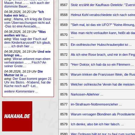
Mauer, freut ... ... sich auch der
8567
Stolz erzählt der Kaufhaus-Detektiv: "Zuerst 
dümmste Bauer....
04.08.2026, 16:20 Uhr
"Ich
8568
Helmut Kohl verabschiedete sich nach seiner
habe mir letz...
wing
:
-Mama, ich krieg die Dose
vom Überraschungsei nicht auf.
8569
"Sieh mal, ist das ein UFO?" "Keine Ahnung, 
-Das ist eine Avocado,...
04.08.2026, 16:19 Uhr
"Was
Was man nicht verkaufen kann, heißt ab da
8570
wollen wir tu...
...
wing
:
Was sagt der Fisch auf
dem Kinderkarussell? Ich glaub,
8571
Ein ostfriesischer Hubschrauberpilot ist ...
... ... ich dreh hier ...
04.08.2026, 16:19 Uhr
Und wie
8572
Als ich eine Rose brach, und mir in den Finge
bringt sie...
wing
:
Woran erkennt man einen
verheirateten ... ... Fisch? An
8573
"Herr Doktor, ich hab da so ein Flimmern ...
seiner Grete....
04.08.2026, 16:19 Uhr
Die
8574
Warum trinken die Franzosen Wein, die Rus
Mutter ist in ...
wing
:
Der Gast kommt gegen 21
Uhr ins Bistro. -N’abend, hat die
8575
Welcher osfriesische Verein hat die meisten 
Küche noch auf? -Lei...
weitere Kommentare ...
8576
Narkosen-Ablehner ...
8577
im-Strafraum-Notbremsenzieher ...
8578
Warum versagen Blondinen als Prostituierte?
8579
Ich denke, also bin ich hier falsch. ...
8580
Wer Ordnung hält ist nur zu faul zum suchen!