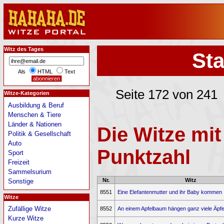
Witz des Tages
Sta
Als
HTML
Text
Seite 172 von 241
Witze-Kategorien
Ausbildung & Beruf
Menschen & Tiere
Länder & Nationen
Die Witze mit
Politik & Gesellschaft
Auto
Punktzahl
Sport
Freizeit
Sammelsurium
Nr.
Witz
Sonstige
8551
Eine Elefantenmutter und ihr Baby kommen .
Witze
Zufällige Witze
8552
An einem Apfelbaum hängen ganz viele Äpfel.
Kurze Witze