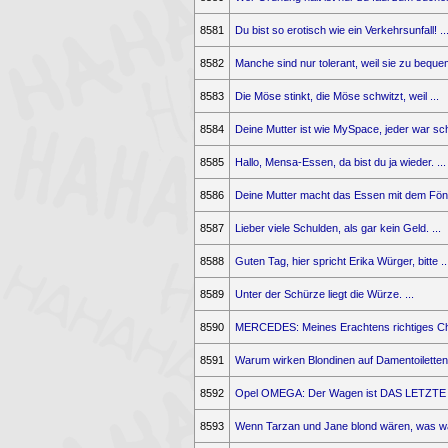
8581
Du bist so erotisch wie ein Verkehrsunfall! ..
8582
Manche sind nur tolerant, weil sie zu bequem
8583
Die Möse stinkt, die Möse schwitzt, weil ...
8584
Deine Mutter ist wie MySpace, jeder war sch
8585
Hallo, Mensa-Essen, da bist du ja wieder. ...
8586
Deine Mutter macht das Essen mit dem Fön 
8587
Lieber viele Schulden, als gar kein Geld. ...
8588
Guten Tag, hier spricht Erika Würger, bitte ..
8589
Unter der Schürze liegt die Würze. ...
8590
MERCEDES: Meines Erachtens richtiges Cha
8591
Warum wirken Blondinen auf Damentoiletten 
8592
Opel OMEGA: Der Wagen ist DAS LETZTE (fr
8593
Wenn Tarzan und Jane blond wären, was wä