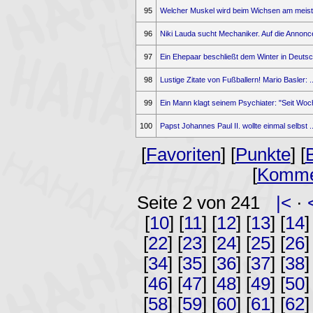
95
Welcher Muskel wird beim Wichsen am meiste
96
Niki Lauda sucht Mechaniker. Auf die Annonce
97
Ein Ehepaar beschließt dem Winter in Deutsch
98
Lustige Zitate von Fußballern! Mario Basler: ..
99
Ein Mann klagt seinem Psychiater: "Seit Woch
100
Papst Johannes Paul II. wollte einmal selbst ..
[
Favoriten
] [
Punkte
] [
[
Komme
Seite 2 von 241
|<
·
[
10
] [
11
] [
12
] [
13
] [
14
]
[
22
] [
23
] [
24
] [
25
] [
26
]
[
34
] [
35
] [
36
] [
37
] [
38
]
[
46
] [
47
] [
48
] [
49
] [
50
]
[
58
] [
59
] [
60
] [
61
] [
62
]