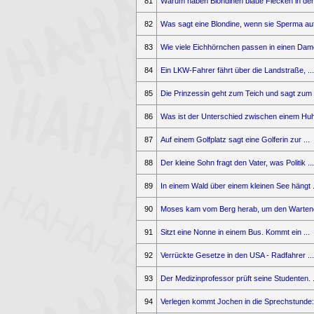
81
Warum haben Blondinen blaue Flecken in der 
82
Was sagt eine Blondine, wenn sie Sperma auf 
83
Wie viele Eichhörnchen passen in einen Damen
84
Ein LKW-Fahrer fährt über die Landstraße, ...
85
Die Prinzessin geht zum Teich und sagt zum .
86
Was ist der Unterschied zwischen einem Huhn
87
Auf einem Golfplatz sagt eine Golferin zur ...
88
Der kleine Sohn fragt den Vater, was Politik ...
89
In einem Wald über einem kleinen See hängt .
90
Moses kam vom Berg herab, um den Wartend
91
Sitzt eine Nonne in einem Bus. Kommt ein ...
92
Verrückte Gesetze in den USA - Radfahrer ...
93
Der Medizinprofessor prüft seine Studenten. .
94
Verlegen kommt Jochen in die Sprechstunde: 