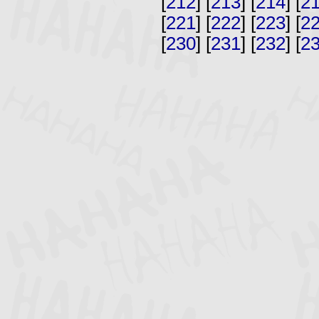
[
212
] [
213
] [
214
] [
2
[
221
] [
222
] [
223
] [
2
[
230
] [
231
] [
232
] [
2