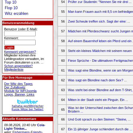
54
Prüfer zur Studentin: "Nennen Sie mir drei ...
Top 10
Flop 10
55
Man kann Frauen auch mit 8,5 cm befriedigen.
Witz erzählen
56
Zwei Schwule treffen sich. Sagt der eine: ...
Benutzeranmeldung
Benutzer (oder E-Mail):
57
Mädchen mit Pferdeschwanz sucht Jungen mit
Kennwort:
58
Auf einem Bauernhof leben ein Pferd und ein .
59
Steht ein kleines Mädchen mit seinem neuen .
Kennwort vergessen?
Mitglieder können ihre
Lieblingswitze verwalten, im
60
Fiese Sprüche - Die ultimativen Fertigmacher 
Forum diskutieren u.v.m. ...
Schon angemeldet?
Mitgliederliste
61
Was sagt eine Blondine, wenn sie am Morgen 
Für Ihre Homepage
62
Was sagt ein Blondine nach dem Sex? ...
Der Witz des Tages
Der Zufallswitz
63
Was steht bei einer Blondine auf dem T-Shirt, 
Module für WP/Joomla
Logos, Banner, Links
64
Mitten in der Stadt steht ein Pinguin. Ein ...
hahaha gezWit(z)scher
Was ist der Unterschied zwischen den Schu
Kurze Witze bei Twitter!
65
Brüdern ...
Aktuelle Kommentare
66
Und Gott sprach zu den Steinen: "Steine, ...
09.08.2026, 10:40 Uhr
Cola-
Light-Trinker...
67
Ein 11-jähriger Junge schlendert durch die ...
wing
:
Fishermans-Friends-