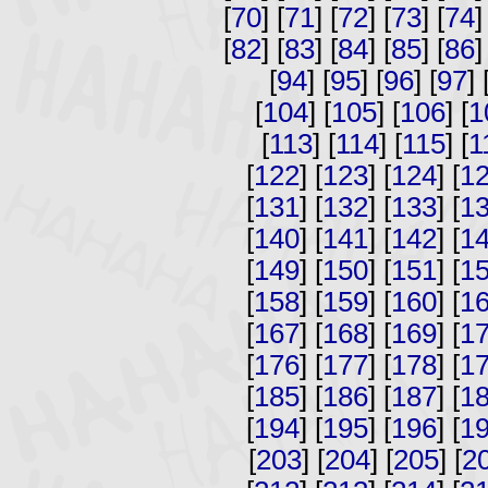
[
70
] [
71
] [
72
] [
73
] [
74
]
[
82
] [
83
] [
84
] [
85
] [
86
]
[
94
] [
95
] [
96
] [
97
] 
[
104
] [
105
] [
106
] [
1
[
113
] [
114
] [
115
] [
1
[
122
] [
123
] [
124
] [
1
[
131
] [
132
] [
133
] [
1
[
140
] [
141
] [
142
] [
1
[
149
] [
150
] [
151
] [
1
[
158
] [
159
] [
160
] [
1
[
167
] [
168
] [
169
] [
1
[
176
] [
177
] [
178
] [
1
[
185
] [
186
] [
187
] [
1
[
194
] [
195
] [
196
] [
1
[
203
] [
204
] [
205
] [
2