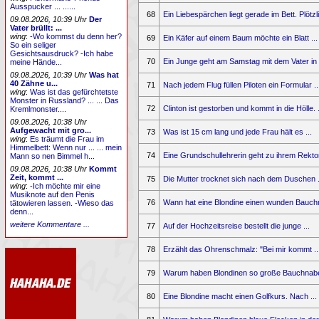
Ausspucker ... ......
68
Ein Liebespärchen liegt gerade im Bett. Plötzli
09.08.2026, 10:39 Uhr
Der
Vater brüllt: ...
wing
:
-Wo kommst du denn her?
69
Ein Käfer auf einem Baum möchte ein Blatt ...
So ein seliger
Gesichtsausdruck? -Ich habe
70
Ein Junge geht am Samstag mit dem Vater in .
meine Hände...
09.08.2026, 10:39 Uhr
Was hat
40 Zähne u...
71
Nach jedem Flug füllen Piloten ein Formular ..
wing
:
Was ist das gefürchtetste
Monster in Russland? ... ... Das
72
Clinton ist gestorben und kommt in die Hölle. .
Kremlmonster....
09.08.2026, 10:38 Uhr
Aufgewacht mit gro...
73
Was ist 15 cm lang und jede Frau hält es ...
wing
:
Es träumt die Frau im
Himmelbett: Wenn nur ... ... mein
74
Eine Grundschullehrerin geht zu ihrem Rektor
Mann so nen Bimmel h...
09.08.2026, 10:38 Uhr
Kommt
Zeit, kommt ...
75
Die Mutter trocknet sich nach dem Duschen .
wing
:
-Ich möchte mir eine
Musiknote auf den Penis
76
Wann hat eine Blondine einen wunden Bauchn
tätowieren lassen. -Wieso das
denn...
weitere Kommentare ...
77
Auf der Hochzeitsreise bestellt die junge ...
78
Erzählt das Ohrenschmalz: "Bei mir kommt ..
79
Warum haben Blondinen so große Bauchnabel
80
Eine Blondine macht einen Golfkurs. Nach ...