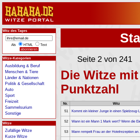
Witz des Tages
Sta
Als
HTML
Text
Seite 2 von 241
Witze-Kategorien
Ausbildung & Beruf
Die Witze mit
Menschen & Tiere
Länder & Nationen
Politik & Gesellschaft
Punktzahl
Auto
Sport
Freizeit
Nr.
Witz
Sammelsurium
51
Kommt ein kleiner Junge in einen Spielzeug-La
Sonstige
52
Wann ist ein Mann 1 Mark wert? Wenn die Eier
Witze
Zufällige Witze
53
Mann rempelt Frau an der Hotelrezeption an. .
Kurze Witze