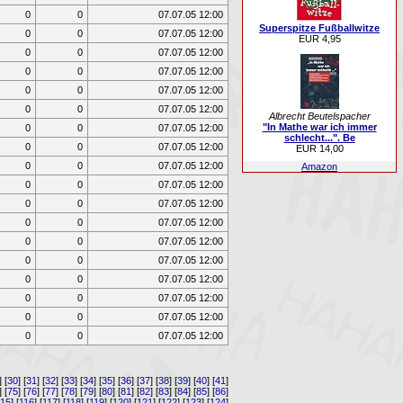
0
0
07.07.05 12:00
Superspitze Fußballwitze
0
0
07.07.05 12:00
EUR 4,95
0
0
07.07.05 12:00
0
0
07.07.05 12:00
0
0
07.07.05 12:00
0
0
07.07.05 12:00
Albrecht Beutelspacher
"In Mathe war ich immer
0
0
07.07.05 12:00
schlecht...". Be
0
0
07.07.05 12:00
EUR 14,00
0
0
07.07.05 12:00
Amazon
0
0
07.07.05 12:00
0
0
07.07.05 12:00
0
0
07.07.05 12:00
0
0
07.07.05 12:00
0
0
07.07.05 12:00
0
0
07.07.05 12:00
0
0
07.07.05 12:00
0
0
07.07.05 12:00
0
0
07.07.05 12:00
] [
30
] [
31
] [
32
] [
33
] [
34
] [
35
] [
36
] [
37
] [
38
] [
39
] [
40
] [
41
]
] [
75
] [
76
] [
77
] [
78
] [
79
] [
80
] [
81
] [
82
] [
83
] [
84
] [
85
] [
86
]
115
] [
116
] [
117
] [
118
] [
119
] [
120
] [
121
] [
122
] [
123
] [
124
]