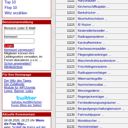
11111
Harzurlauber ...
Top 10
11112
Kirchenschiffkapitän ...
Flop 10
11113
Bankdrücker ...
Witz erzählen
11114
Moorhuhnschützer ...
Benutzeranmeldung
11115
IE-Nutzer ...
Benutzer (oder E-Mail):
11116
Kindertellerbesteller ...
11117
Radkappenpolierer ...
Kennwort:
11118
Karokaffeetrinker ...
11119
Flachwasserpaddler ...
Kennwort vergessen?
Mitglieder können ihre
11120
Fliegengitteranbringer ...
Lieblingswitze verwalten, im
Forum diskutieren u.v.m. ...
11121
Maschendrahtzaunbesitzer ...
Schon angemeldet?
11122
Frischklingenrasierer ...
Mitgliederliste
11123
Radkappenverbieger ...
Für Ihre Homepage
11124
Mitternachtsgolfer ...
Der Witz des Tages
Der Zufallswitz
11125
Nachrichtensoldat ...
Module für WP/Joomla
11126
Messingpolierer ...
Logos, Banner, Links
11127
Regenjackenträger ...
hahaha gezWit(z)scher
11128
Fernbedienungswegräumer ...
Kurze Witze bei Twitter!
11129
Bergaufgangschaltungbenutzer ...
Aktuelle Kommentare
11130
Fahrstuhlpupser ...
04.08.2026, 16:23 Uhr
Wenn
11131
Mundduscher ...
die Frau Migr...
11132
Heckeinsteiger ...
wing
:
Schläft die Katze auf der