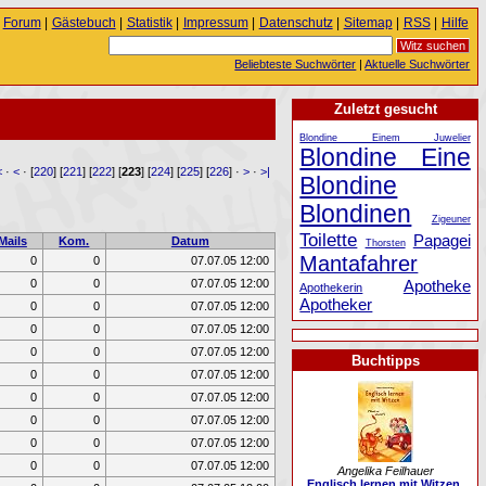
Forum
|
Gästebuch
|
Statistik
|
Impressum
|
Datenschutz
|
Sitemap
|
RSS
|
Hilfe
Beliebteste Suchwörter
|
Aktuelle Suchwörter
Zuletzt gesucht
Blondine Einem Juwelier
Blondine Eine
<
·
<
· [
220
] [
221
] [
222
] [
223
] [
224
] [
225
] [
226
] ·
>
·
>|
Blondine
Blondinen
Zigeuner
Toilette
Papagei
Mails
Kom.
Datum
Thorsten
Mantafahrer
0
0
07.07.05 12:00
0
0
07.07.05 12:00
Apotheke
Apothekerin
Apotheker
0
0
07.07.05 12:00
0
0
07.07.05 12:00
0
0
07.07.05 12:00
Buchtipps
0
0
07.07.05 12:00
0
0
07.07.05 12:00
0
0
07.07.05 12:00
0
0
07.07.05 12:00
0
0
07.07.05 12:00
Angelika Feilhauer
Englisch lernen mit Witzen.