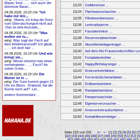
Mauer, freut ... ... sich auch der
11133
Gelbbremser ...
dümmste Bauer....
11134
Flachwassertaucher ...
04.08.2026, 16:20 Uhr
"Ich
habe mir letz...
11135
Filmdosenbenutzer ...
wing
:
-Mama, ich krieg die Dose
vom Überraschungsei nicht auf.
11136
Lenkradsperrer ...
-Das ist eine Avocado,...
11137
Fassbiertrinker ...
04.08.2026, 16:19 Uhr
"Was
wollen wir tu...
11138
Reserveradwechsler ...
wing
:
Was sagt der Fisch auf
dem Kinderkarussell? Ich glaub,
11139
Alusohleneinlagenträger ...
... ... ich dreh hier ...
11140
Auf-dem-Klo-Frauenzeitschriften-Les
04.08.2026, 16:19 Uhr
Und wie
bringt sie...
11141
Festplattenkühler ...
wing
:
Woran erkennt man einen
11142
HappyBirthdaysinger ...
verheirateten ... ... Fisch? An
seiner Grete....
11143
Kreisverkehrblinker ...
04.08.2026, 16:19 Uhr
Die
11144
Ferreroküßchenanbieter ...
Mutter ist in ...
wing
:
Der Gast kommt gegen 21
11145
Erdbeerteetrinker ...
Uhr ins Bistro. -N’abend, hat die
Küche noch auf? -Lei...
11146
Rastplatzbenützer ...
weitere Kommentare ...
11147
Pamperswechsler ...
11148
Eigentorverursacher ...
11149
Kreisverkehraußenfahrer ...
11150
Kontaktlinsenreiniger ...
Seite 223 von 241
|<
·
<
· [
1
] [
2
] [
3
] [
4
] [
5
] [
6
] [
7
[
42
] [
43
] [
44
] [
45
] [
46
] [
47
] [
48
] [
49
] [
50
] [
51
] [
52
] [
[
87
] [
88
] [
89
] [
90
] [
91
] [
92
] [
93
] [
94
] [
95
] [
96
] [
97
] 