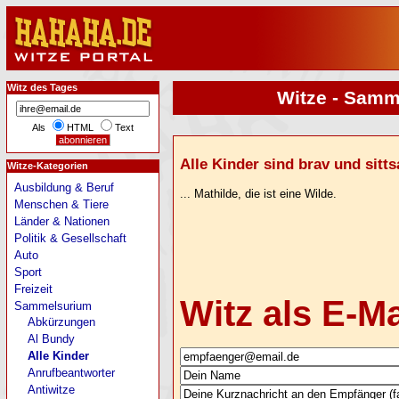
Witz des Tages
Witze - Samme
Als
HTML
Text
Alle Kinder sind brav und sittsa
Witze-Kategorien
Ausbildung & Beruf
... Mathilde, die ist eine Wilde.
Menschen & Tiere
Länder & Nationen
Politik & Gesellschaft
Auto
Sport
Freizeit
Witz als E-M
Sammelsurium
Abkürzungen
Al Bundy
Alle Kinder
Anrufbeantworter
Antiwitze