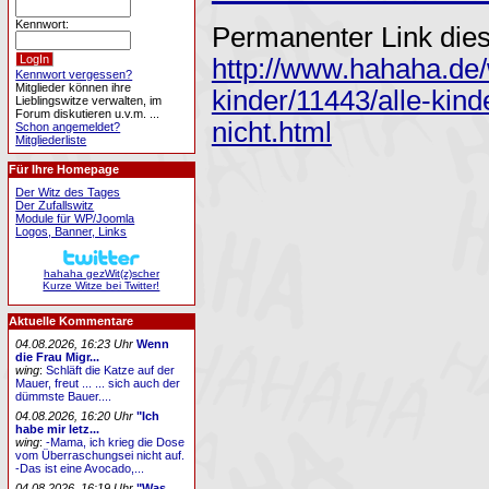
Kennwort:
Permanenter Link dies
http://www.hahaha.de/
Kennwort vergessen?
Mitglieder können ihre
kinder/11443/alle-kind
Lieblingswitze verwalten, im
Forum diskutieren u.v.m. ...
nicht.html
Schon angemeldet?
Mitgliederliste
Für Ihre Homepage
Der Witz des Tages
Der Zufallswitz
Module für WP/Joomla
Logos, Banner, Links
hahaha gezWit(z)scher
Kurze Witze bei Twitter!
Aktuelle Kommentare
04.08.2026, 16:23 Uhr
Wenn
die Frau Migr...
wing
:
Schläft die Katze auf der
Mauer, freut ... ... sich auch der
dümmste Bauer....
04.08.2026, 16:20 Uhr
"Ich
habe mir letz...
wing
:
-Mama, ich krieg die Dose
vom Überraschungsei nicht auf.
-Das ist eine Avocado,...
04.08.2026, 16:19 Uhr
"Was