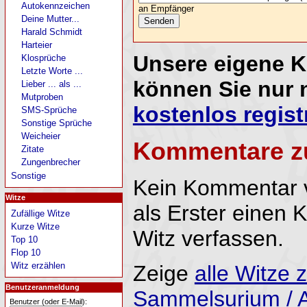
Autokennzeichen
an Empfänger
Deine Mutter...
Harald Schmidt
Harteier
Unsere eigene 
Klosprüche
Letzte Worte ...
können Sie nur 
Lieber ... als ...
Mutproben
kostenlos regist
SMS-Sprüche
Sonstige Sprüche
Weicheier
Kommentare z
Zitate
Zungenbrecher
Sonstige
Kein Kommentar 
Witze
als Erster einen
Zufällige Witze
Kurze Witze
Witz verfassen.
Top 10
Flop 10
Witz erzählen
Zeige
alle Witze
Benutzeranmeldung
Sammelsurium / A
Benutzer (oder E-Mail):