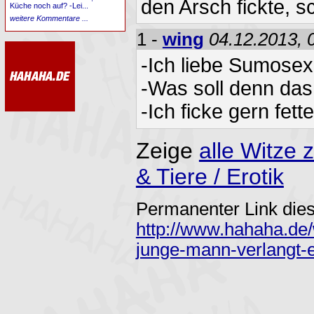
den Arsch fickte, s
Küche noch auf? -Lei...
weitere Kommentare ...
1 -
wing
04.12.2013, 
-Ich liebe Sumosex
-Was soll denn das
-Ich ficke gern fett
Zeige
alle Witz
& Tiere / Erotik
Permanenter Link dies
http://www.hahaha.de/
junge-mann-verlangt-