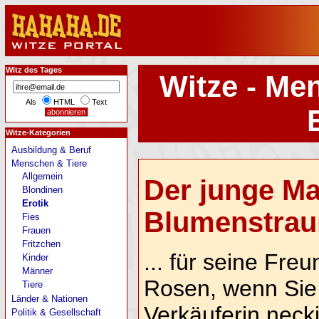
Witz des Tages
Witze - Me
Als
HTML
Text
Witze-Kategorien
Ausbildung & Beruf
Menschen & Tiere
Allgemein
Der junge Ma
Blondinen
Erotik
Blumenstrauß
Fies
Frauen
Fritzchen
... für seine Fre
Kinder
Männer
Rosen, wenn Sie 
Tiere
Länder & Nationen
Verkäuferin neck
Politik & Gesellschaft