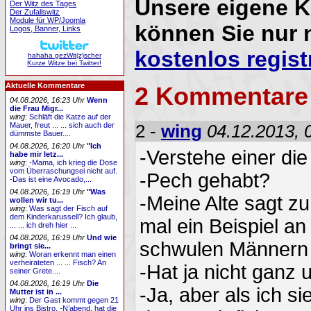
Unsere eigene 
Der Witz des Tages
Der Zufallswitz
Module für WP/Joomla
können Sie nur 
Logos, Banner, Links
kostenlos regist
hahaha gezWit(z)scher
Kurze Witze bei Twitter!
Aktuelle Kommentare
2 Kommentare
04.08.2026, 16:23 Uhr
Wenn
die Frau Migr...
wing
:
Schläft die Katze auf der
Mauer, freut ... ... sich auch der
2 -
wing
04.12.2013, 
dümmste Bauer....
04.08.2026, 16:20 Uhr
"Ich
-Verstehe einer die
habe mir letz...
wing
:
-Mama, ich krieg die Dose
vom Überraschungsei nicht auf.
-Pech gehabt?
-Das ist eine Avocado,...
04.08.2026, 16:19 Uhr
"Was
-Meine Alte sagt zu 
wollen wir tu...
wing
:
Was sagt der Fisch auf
dem Kinderkarussell? Ich glaub,
mal ein Beispiel an
... ... ich dreh hier ...
04.08.2026, 16:19 Uhr
Und wie
schwulen Männern
bringt sie...
wing
:
Woran erkennt man einen
verheirateten ... ... Fisch? An
-Hat ja nicht ganz 
seiner Grete....
04.08.2026, 16:19 Uhr
Die
-Ja, aber als ich si
Mutter ist in ...
wing
:
Der Gast kommt gegen 21
Uhr ins Bistro. -N’abend, hat die