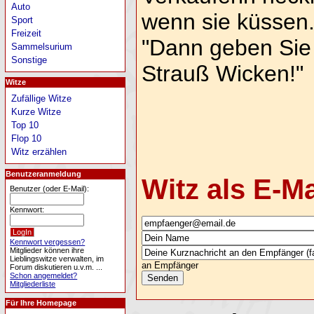
Auto
wenn sie küssen.
Sport
Freizeit
"Dann geben Sie
Sammelsurium
Sonstige
Strauß Wicken!"
Witze
Zufällige Witze
Kurze Witze
Top 10
Flop 10
Witz erzählen
Benutzeranmeldung
Witz als E-M
Benutzer (oder E-Mail):
Kennwort:
Kennwort vergessen?
Mitglieder können ihre
Lieblingswitze verwalten, im
an Empfänger
Forum diskutieren u.v.m. ...
Schon angemeldet?
Mitgliederliste
Für Ihre Homepage