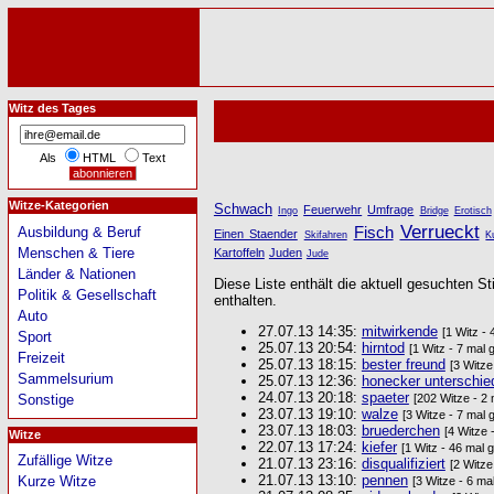
Witz des Tages
Als
HTML
Text
Witze-Kategorien
Schwach
Feuerwehr
Umfrage
Ingo
Bridge
Erotisch
Verrueckt
Fisch
Ausbildung & Beruf
Einen Staender
Skifahren
K
Menschen & Tiere
Kartoffeln
Juden
Jude
Länder & Nationen
Diese Liste enthält die aktuell gesuchten St
Politik & Gesellschaft
enthalten.
Auto
27.07.13 14:35:
mitwirkende
[1 Witz -
Sport
25.07.13 20:54:
hirntod
[1 Witz - 7 mal 
Freizeit
25.07.13 18:15:
bester freund
[3 Witze
Sammelsurium
25.07.13 12:36:
honecker unterschie
24.07.13 20:18:
spaeter
[202 Witze - 2
Sonstige
23.07.13 19:10:
walze
[3 Witze - 7 mal 
23.07.13 18:03:
bruederchen
[4 Witze 
Witze
22.07.13 17:24:
kiefer
[1 Witz - 46 mal 
Zufällige Witze
21.07.13 23:16:
disqualifiziert
[2 Witze
21.07.13 13:10:
pennen
Kurze Witze
[3 Witze - 6 ma