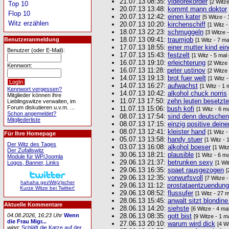
21.07.13 08:35:
videorekorder
[2 Witz
Top 10
20.07.13 13:48:
kommt mann doktor
Flop 10
20.07.13 12:42:
einen kater
[5 Witze -
Witz erzählen
20.07.13 10:20:
kirchenschiff
[1 Witz 
18.07.13 22:23:
schmuggeln
[3 Witze 
18.07.13 09:41:
traumjob
Benutzeranmeldung
[1 Witz - 7 m
17.07.13 18:55:
einer mutter kind ein
Benutzer (oder E-Mail):
17.07.13 15:43:
festzelt
[1 Witz - 5 mal
16.07.13 19:10:
erleichterung
[2 Witze
Kennwort:
16.07.13 11:28:
peter ustinov
[2 Witze
14.07.13 19:13:
brot fuer welt
[1 Witz 
14.07.13 16:27:
aufwachst
[1 Witz - 1 
Kennwort vergessen?
14.07.13 10:42:
alkohol chuck norris
Mitglieder können ihre
11.07.13 17:50:
zehn leuten besetzte
Lieblingswitze verwalten, im
Forum diskutieren u.v.m. ...
11.07.13 15:06:
bush kofi
[1 Witz - 6 m
Schon angemeldet?
08.07.13 17:54:
sind denn deutschen
Mitgliederliste
08.07.13 17:15:
einzig positive dein
08.07.13 12:41:
kleister hand
[1 Witz 
Für Ihre Homepage
05.07.13 13:58:
handy stuer
[1 Witz - 
Der Witz des Tages
03.07.13 16:08:
alkohol boeser
[1 Wit
Der Zufallswitz
30.06.13 18:21:
plausible
[1 Witz - 6 m
Module für WP/Joomla
29.06.13 21:37:
betrunken sexy
Logos, Banner, Links
[1 Wi
29.06.13 16:35:
spaet rausgezogen
[
29.06.13 12:35:
vorwurfsvoll
[7 Witze 
hahaha gezWit(z)scher
29.06.13 11:12:
prostataentzuendung
Kurze Witze bei Twitter!
29.06.13 08:52:
flussufer
[1 Witz - 27 
28.06.13 15:45:
anwalt sitzt blondin
Aktuelle Kommentare
28.06.13 14:20:
siehste
[6 Witze - 4 ma
28.06.13 08:35:
gott bist
04.08.2026, 16:23 Uhr
Wenn
[9 Witze - 1 m
die Frau Migr...
27.06.13 20:10:
warum wird dick
[4 W
wing
:
Schläft die Katze auf der