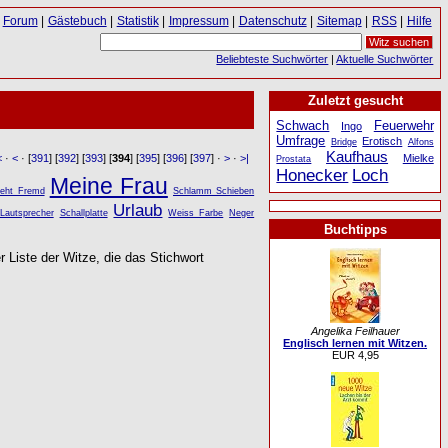
Forum
|
Gästebuch
|
Statistik
|
Impressum
|
Datenschutz
|
Sitemap
|
RSS
|
Hilfe
Beliebteste Suchwörter
|
Aktuelle Suchwörter
Zuletzt gesucht
Schwach
Feuerwehr
Ingo
Umfrage
Erotisch
Bridge
Alfons
Kaufhaus
Mielke
<
·
<
· [
391
] [
392
] [
393
] [
394
] [
395
] [
396
] [
397
] ·
>
·
>|
Prostata
Honecker
Loch
Meine Frau
Geht Fremd
Schlamm Schieben
Urlaub
Lautsprecher
Schallplatte
Weiss Farbe
Neger
Buchtipps
r Liste der Witze, die das Stichwort
Angelika Feilhauer
Englisch lernen mit Witzen.
EUR 4,95