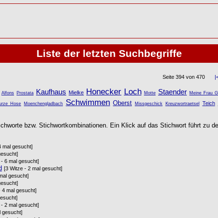
Liste der letzten Suchbegriffe
Seite 394 von 470
|
Honecker
Loch
Kaufhaus
Staender
Mielke
Alfons
Prostata
Motte
Meine Frau 
Schwimmen
Oberst
Teich
urze Hose
Moenchengladbach
Missgeschick
Kreuzwortraetsel
ichworte bzw. Stichwortkombinationen. Ein Klick auf das Stichwort führt zu de
 4 mal gesucht]
gesucht]
 - 6 mal gesucht]
d
[3 Witze - 2 mal gesucht]
 mal gesucht]
gesucht]
- 4 mal gesucht]
gesucht]
 - 2 mal gesucht]
l gesucht]