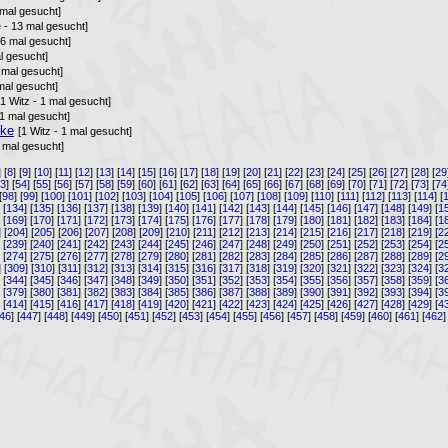
 mal gesucht]
e - 13 mal gesucht]
 6 mal gesucht]
l gesucht]
8 mal gesucht]
 mal gesucht]
[1 Witz - 1 mal gesucht]
 1 mal gesucht]
rke
[1 Witz - 1 mal gesucht]
1 mal gesucht]
] [
8
] [
9
] [
10
] [
11
] [
12
] [
13
] [
14
] [
15
] [
16
] [
17
] [
18
] [
19
] [
20
] [
21
] [
22
] [
23
] [
24
] [
25
] [
26
] [
27
] [
28
] [
29
53
] [
54
] [
55
] [
56
] [
57
] [
58
] [
59
] [
60
] [
61
] [
62
] [
63
] [
64
] [
65
] [
66
] [
67
] [
68
] [
69
] [
70
] [
71
] [
72
] [
73
] [
74
[
98
] [
99
] [
100
] [
101
] [
102
] [
103
] [
104
] [
105
] [
106
] [
107
] [
108
] [
109
] [
110
] [
111
] [
112
] [
113
] [
114
] [
] [
134
] [
135
] [
136
] [
137
] [
138
] [
139
] [
140
] [
141
] [
142
] [
143
] [
144
] [
145
] [
146
] [
147
] [
148
] [
149
] [
1
] [
169
] [
170
] [
171
] [
172
] [
173
] [
174
] [
175
] [
176
] [
177
] [
178
] [
179
] [
180
] [
181
] [
182
] [
183
] [
184
] [
1
] [
204
] [
205
] [
206
] [
207
] [
208
] [
209
] [
210
] [
211
] [
212
] [
213
] [
214
] [
215
] [
216
] [
217
] [
218
] [
219
] [
2
] [
239
] [
240
] [
241
] [
242
] [
243
] [
244
] [
245
] [
246
] [
247
] [
248
] [
249
] [
250
] [
251
] [
252
] [
253
] [
254
] [
2
] [
274
] [
275
] [
276
] [
277
] [
278
] [
279
] [
280
] [
281
] [
282
] [
283
] [
284
] [
285
] [
286
] [
287
] [
288
] [
289
] [
2
] [
309
] [
310
] [
311
] [
312
] [
313
] [
314
] [
315
] [
316
] [
317
] [
318
] [
319
] [
320
] [
321
] [
322
] [
323
] [
324
] [
3
] [
344
] [
345
] [
346
] [
347
] [
348
] [
349
] [
350
] [
351
] [
352
] [
353
] [
354
] [
355
] [
356
] [
357
] [
358
] [
359
] [
3
] [
379
] [
380
] [
381
] [
382
] [
383
] [
384
] [
385
] [
386
] [
387
] [
388
] [
389
] [
390
] [
391
] [
392
] [
393
] [
394
] [
3
] [
414
] [
415
] [
416
] [
417
] [
418
] [
419
] [
420
] [
421
] [
422
] [
423
] [
424
] [
425
] [
426
] [
427
] [
428
] [
429
] [
4
46
] [
447
] [
448
] [
449
] [
450
] [
451
] [
452
] [
453
] [
454
] [
455
] [
456
] [
457
] [
458
] [
459
] [
460
] [
461
] [
462
]