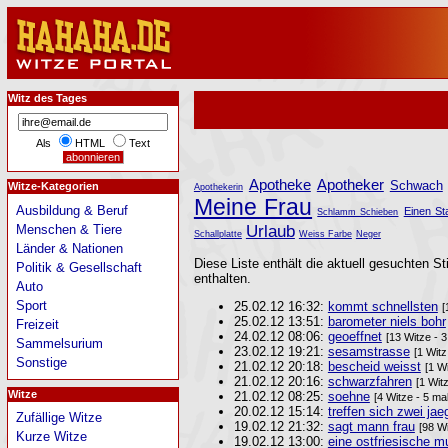
Witz des Tages
Als
HTML
Text
Apotheke
Apotheker
Schwach
Witze-Kategorien
Apothekerin
Meine Frau
Ausbildung & Beruf
Einen St
Schlamm Schieben
Urlaub
Menschen & Tiere
Schallplatte
Weiss Farbe
Neger
Länder & Nationen
Diese Liste enthält die aktuell gesuchten St
Politik & Gesellschaft
enthalten.
Auto
Sport
25.02.12 16:32:
kommt schnellsten
[
25.02.12 13:51:
barometer niels bohr
Freizeit
24.02.12 08:06:
geoeffnet
[13 Witze - 
Sammelsurium
23.02.12 19:21:
sesamstrasse
[1 Witz
Sonstige
21.02.12 20:18:
bescheid weisst
[1 W
21.02.12 20:16:
schwarzfahren
[1 Wit
Witze
21.02.12 08:25:
soehne
[4 Witze - 5 ma
20.02.12 15:14:
treffen sich zwei jae
Zufällige Witze
19.02.12 21:32:
sagt mann frau
[98 Wi
Kurze Witze
19.02.12 13:00:
eine ostfriesische mu