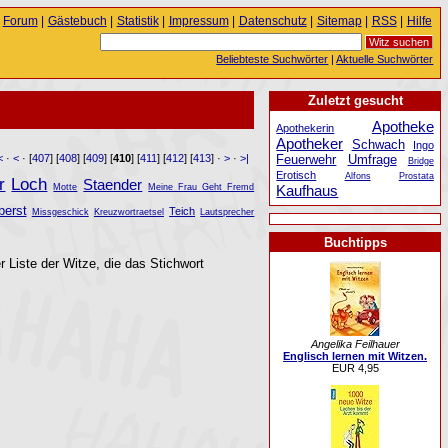
Forum
|
Gästebuch
|
Statistik
|
Impressum
|
Datenschutz
|
Sitemap
|
RSS
|
Hilfe
Beliebteste Suchwörter
|
Aktuelle Suchwörter
Zuletzt gesucht
Apotheke
Apothekerin
Apotheker
Schwach
Ingo
Feuerwehr
Umfrage
<
·
<
· [
407
] [
408
] [
409
] [
410
] [
411
] [
412
] [
413
] ·
>
·
>|
Bridge
Erotisch
Alfons
Prostata
r
Loch
Staender
Kaufhaus
Motte
Meine Frau Geht Fremd
berst
Teich
Missgeschick
Kreuzwortraetsel
Lautsprecher
Buchtipps
r Liste der Witze, die das Stichwort
Angelika Feilhauer
Englisch lernen mit Witzen.
EUR 4,95