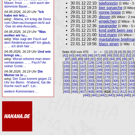
30.01.12 22:10:
telefonistin
Mauer, freut ... ... sich auch der
[1 Witz - 3
dümmste Bauer....
29.01.12 19:23:
bier sprueche
[3 Witz
29.01.12 19:15:
nonne hippie
04.08.2026, 16:20 Uhr
"Ich
[1 Witz -
habe mir letz...
29.01.12 16:20:
diesen
[65 Witze - 2 ma
wing
:
-Mama, ich krieg die Dose
29.01.12 09:47:
engelchen
[2 Witze - 
vom Überraschungsei nicht auf.
27.01.12 12:36:
paranoider
[1 Witz - 5
-Das ist eine Avocado,...
25.01.12 21:01:
kind sieht beim sex
04.08.2026, 16:19 Uhr
"Was
25.01.12 21:00:
kind mann
[15 Witze -
wollen wir tu...
23.01.12 20:40:
mantafahrer briefma
wing
:
Was sagt der Fisch auf
dem Kinderkarussell? Ich glaub,
22.01.12 19:56:
blass einen
[1 Witz - 
... ... ich dreh hier ...
04.08.2026, 16:19 Uhr
Und wie
Seite 410 von 470
|<
·
<
· [
1
] [
2
] [
3
] [
4
] [
5
] [
6
] [
7
bringt sie...
[
42
] [
43
] [
44
] [
45
] [
46
] [
47
] [
48
] [
49
] [
50
] [
51
] [
52
] [
wing
:
Woran erkennt man einen
[
87
] [
88
] [
89
] [
90
] [
91
] [
92
] [
93
] [
94
] [
95
] [
96
] [
97
] 
verheirateten ... ... Fisch? An
[
125
] [
126
] [
127
] [
128
] [
129
] [
130
] [
131
] [
132
] [
133
seiner Grete....
[
160
] [
161
] [
162
] [
163
] [
164
] [
165
] [
166
] [
167
] [
168
[
195
] [
196
] [
197
] [
198
] [
199
] [
200
] [
201
] [
202
] [
203
04.08.2026, 16:19 Uhr
Die
[
230
] [
231
] [
232
] [
233
] [
234
] [
235
] [
236
] [
237
] [
238
Mutter ist in ...
[
265
] [
266
] [
267
] [
268
] [
269
] [
270
] [
271
] [
272
] [
273
wing
:
Der Gast kommt gegen 21
[
300
] [
301
] [
302
] [
303
] [
304
] [
305
] [
306
] [
307
] [
308
Uhr ins Bistro. -N’abend, hat die
[
335
] [
336
] [
337
] [
338
] [
339
] [
340
] [
341
] [
342
] [
343
Küche noch auf? -Lei...
[
370
] [
371
] [
372
] [
373
] [
374
] [
375
] [
376
] [
377
] [
378
weitere Kommentare ...
[
405
] [
406
] [
407
] [
408
] [
409
] [
410
] [
411
] [
412
] [
413
[
440
] [
441
] [
442
] [
443
] [
444
] [
445
] [
4