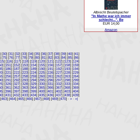
Albrecht Beutelspacher
"In Mathe war ich immer
schlecht...". Be
EUR 14,00
Amazon
] [
30
] [
31
] [
32
] [
33
] [
34
] [
35
] [
36
] [
37
] [
38
] [
39
] [
40
] [
41
]
] [
75
] [
76
] [
77
] [
78
] [
79
] [
80
] [
81
] [
82
] [
83
] [
84
] [
85
] [
86
]
115
] [
116
] [
117
] [
118
] [
119
] [
120
] [
121
] [
122
] [
123
] [
124
]
50
] [
151
] [
152
] [
153
] [
154
] [
155
] [
156
] [
157
] [
158
] [
159
]
85
] [
186
] [
187
] [
188
] [
189
] [
190
] [
191
] [
192
] [
193
] [
194
]
20
] [
221
] [
222
] [
223
] [
224
] [
225
] [
226
] [
227
] [
228
] [
229
]
55
] [
256
] [
257
] [
258
] [
259
] [
260
] [
261
] [
262
] [
263
] [
264
]
90
] [
291
] [
292
] [
293
] [
294
] [
295
] [
296
] [
297
] [
298
] [
299
]
25
] [
326
] [
327
] [
328
] [
329
] [
330
] [
331
] [
332
] [
333
] [
334
]
60
] [
361
] [
362
] [
363
] [
364
] [
365
] [
366
] [
367
] [
368
] [
369
]
95
] [
396
] [
397
] [
398
] [
399
] [
400
] [
401
] [
402
] [
403
] [
404
]
30
] [
431
] [
432
] [
433
] [
434
] [
435
] [
436
] [
437
] [
438
] [
439
]
 [
463
] [
464
] [
465
] [
466
] [
467
] [
468
] [
469
] [
470
] ·
>
·
>|