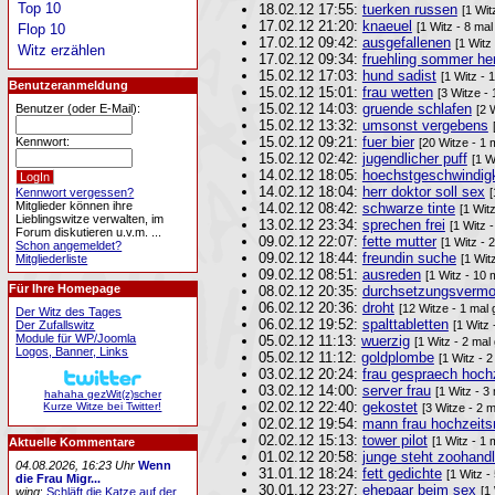
Top 10
18.02.12 17:55:
tuerken russen
[1 Wit
17.02.12 21:20:
knaeuel
[1 Witz - 8 ma
Flop 10
17.02.12 09:42:
ausgefallenen
[1 Witz
Witz erzählen
17.02.12 09:34:
fruehling sommer her
15.02.12 17:03:
hund sadist
[1 Witz - 
Benutzeranmeldung
15.02.12 15:01:
frau wetten
[3 Witze -
15.02.12 14:03:
gruende schlafen
Benutzer (oder E-Mail):
[2 
15.02.12 13:32:
umsonst vergebens
15.02.12 09:21:
fuer bier
Kennwort:
[20 Witze - 1 
15.02.12 02:42:
jugendlicher puff
[1 W
14.02.12 18:05:
hoechstgeschwindigk
14.02.12 18:04:
herr doktor soll sex
Kennwort vergessen?
[
Mitglieder können ihre
14.02.12 08:42:
schwarze tinte
[1 Wit
Lieblingswitze verwalten, im
13.02.12 23:34:
sprechen frei
[1 Witz 
Forum diskutieren u.v.m. ...
09.02.12 22:07:
fette mutter
[1 Witz - 
Schon angemeldet?
09.02.12 18:44:
freundin suche
Mitgliederliste
[1 Wit
09.02.12 08:51:
ausreden
[1 Witz - 10 
Für Ihre Homepage
08.02.12 20:35:
durchsetzungsverm
06.02.12 20:36:
droht
[12 Witze - 1 mal
Der Witz des Tages
06.02.12 19:52:
spalttabletten
Der Zufallswitz
[1 Witz 
Module für WP/Joomla
05.02.12 11:13:
wuerzig
[1 Witz - 2 mal
Logos, Banner, Links
05.02.12 11:12:
goldplombe
[1 Witz - 
03.02.12 20:24:
frau gespraech hoch
03.02.12 14:00:
server frau
[1 Witz - 3
hahaha gezWit(z)scher
02.02.12 22:40:
gekostet
Kurze Witze bei Twitter!
[3 Witze - 2 
02.02.12 19:54:
mann frau hochzeits
02.02.12 15:13:
tower pilot
[1 Witz - 1 
Aktuelle Kommentare
01.02.12 20:58:
junge steht zoohand
04.08.2026, 16:23 Uhr
Wenn
31.01.12 18:24:
fett gedichte
[1 Witz -
die Frau Migr...
30.01.12 23:27:
ehepaar beim sex
[1
wing
:
Schläft die Katze auf der