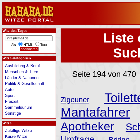
Witz des Tages
Liste 
Als
HTML
Text
Such
Witze-Kategorien
Ausbildung & Beruf
Menschen & Tiere
Seite 194 von 470
Länder & Nationen
Politik & Gesellschaft
Auto
Toilett
Sport
Zigeuner
Freizeit
Sammelsurium
Mantafahrer
Sonstige
Apotheker
Witze
Sc
Zufällige Witze
Kurze Witze
Umfrage
Bridge