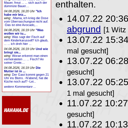
enthalten.
Mauer, freut ... ... sich auch der
dümmste Bauer....
04.08.2026, 16:20 Uhr
"Ich
habe mir letz...
14.07.22 20:3
wing
:
-Mama, ich krieg die Dose
vom Überraschungsei nicht auf.
-Das ist eine Avocado,...
abgrund
[1 Witz
04.08.2026, 16:19 Uhr
"Was
wollen wir tu...
13.07.22 15:3
wing
:
Was sagt der Fisch auf
dem Kinderkarussell? Ich glaub,
... ... ich dreh hier ...
mal gesucht]
04.08.2026, 16:19 Uhr
Und wie
bringt sie...
wing
:
Woran erkennt man einen
13.07.22 06:2
verheirateten ... ... Fisch? An
seiner Grete....
04.08.2026, 16:19 Uhr
Die
gesucht]
Mutter ist in ...
wing
:
Der Gast kommt gegen 21
Uhr ins Bistro. -N’abend, hat die
13.07.22 05:2
Küche noch auf? -Lei...
weitere Kommentare ...
1 mal gesucht]
11.07.22 10:2
gesucht]
11.07.22 10:1