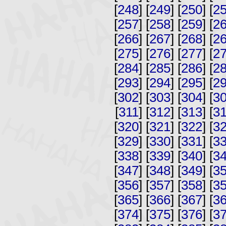
[
248
] [
249
] [
250
] [
2
[
257
] [
258
] [
259
] [
2
[
266
] [
267
] [
268
] [
2
[
275
] [
276
] [
277
] [
2
[
284
] [
285
] [
286
] [
2
[
293
] [
294
] [
295
] [
2
[
302
] [
303
] [
304
] [
3
[
311
] [
312
] [
313
] [
3
[
320
] [
321
] [
322
] [
3
[
329
] [
330
] [
331
] [
3
[
338
] [
339
] [
340
] [
3
[
347
] [
348
] [
349
] [
3
[
356
] [
357
] [
358
] [
3
[
365
] [
366
] [
367
] [
3
[
374
] [
375
] [
376
] [
3