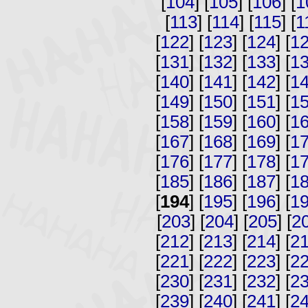
[
104
] [
105
] [
106
] [
1
[
113
] [
114
] [
115
] [
1
[
122
] [
123
] [
124
] [
1
[
131
] [
132
] [
133
] [
1
[
140
] [
141
] [
142
] [
1
[
149
] [
150
] [
151
] [
1
[
158
] [
159
] [
160
] [
1
[
167
] [
168
] [
169
] [
1
[
176
] [
177
] [
178
] [
1
[
185
] [
186
] [
187
] [
1
[
194
] [
195
] [
196
] [
1
[
203
] [
204
] [
205
] [
2
[
212
] [
213
] [
214
] [
2
[
221
] [
222
] [
223
] [
2
[
230
] [
231
] [
232
] [
2
[
239
] [
240
] [
241
] [
2