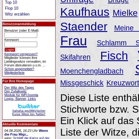
Top 10
Kaufhaus
Flop 10
Mielke
Witz erzählen
Staender
Benutzeranmeldung
Meine
Benutzer (oder E-Mail):
Frau
Kennwort:
Schlamm S
Fisch
Kennwort vergessen?
Skifahren
Mitglieder können ihre
Lieblingswitze verwalten, im
Forum diskutieren u.v.m. ...
Schon angemeldet?
Moenchengladbach
Mitgliederliste
Missgeschick
Kreuzwort
Für Ihre Homepage
Der Witz des Tages
Der Zufallswitz
Diese Liste enthäl
Module für WP/Joomla
Logos, Banner, Links
Stichworte bzw. 
hahaha gezWit(z)scher
Kurze Witze bei Twitter!
Ein Klick auf das 
Aktuelle Kommentare
Liste der Witze, d
04.08.2026, 16:23 Uhr
Wenn
die Frau Migr...
wing
:
Schläft die Katze auf der