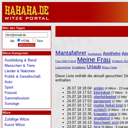
Witz des Tages
Als
HTML
Text
Mantafahrer
Apotheke
Ap
Witze-Kategorien
Apothekerin
Meine Frau
Ausbildung & Beruf
Frau Geht Fremd
Schlamm Sch
Menschen & Tiere
Urlaub
Lautsprecher
Schallplatte
Weiss Farbe
Länder & Nationen
Diese Liste enthält die aktuell gesuchten St
Politik & Gesellschaft
enthalten.
Auto
Sport
26.07.18 18:04:
enden
[4 Witze - 23 ma
26.07.18 17:52:
kleinigkeit
Freizeit
[7 Witze - 5
25.07.18 19:53:
oberfeldwebel
[1 Witz
Sammelsurium
24.07.18 17:53:
pergament
[1 Witz - 2
Sonstige
24.07.18 17:52:
mutter ferkel kind
[1 
24.07.18 17:30:
scheich
[3 Witze - 24 
Witze
24.07.18 15:35:
krawatte oase
[1 Witz
24.07.18 15:34:
gruebelnd
[1 Witz - 5 
Zufällige Witze
23.07.18 16:13:
beschwert sich
[28 Wi
Kurze Witze
23.07.18 16:12:
nice
[5 Witze - 6 mal ge