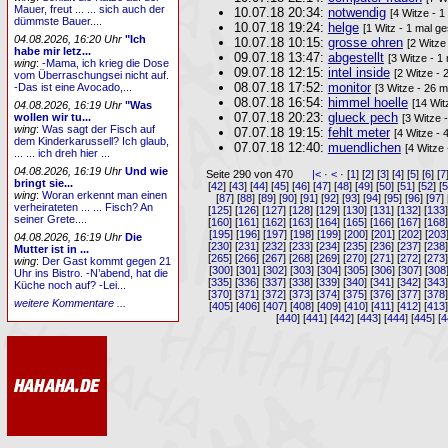
Mauer, freut ... ... sich auch der
10.07.18 20:34:
notwendig
[4 Witze - 1
dümmste Bauer....
10.07.18 19:24:
helge
[1 Witz - 1 mal g
04.08.2026, 16:20 Uhr
"Ich
10.07.18 10:15:
grosse ohren
[2 Witze
habe mir letz...
09.07.18 13:47:
abgestellt
[3 Witze - 1
wing
:
-Mama, ich krieg die Dose
09.07.18 12:15:
intel inside
[2 Witze - 
vom Überraschungsei nicht auf.
08.07.18 17:52:
monitor
-Das ist eine Avocado,...
[3 Witze - 26 m
08.07.18 16:54:
himmel hoelle
[14 Wit
04.08.2026, 16:19 Uhr
"Was
07.07.18 20:23:
glueck pech
wollen wir tu...
[3 Witze 
wing
:
Was sagt der Fisch auf
07.07.18 19:15:
fehlt meter
[4 Witze - 
dem Kinderkarussell? Ich glaub,
07.07.18 12:40:
muendlichen
[4 Witze
... ... ich dreh hier ...
04.08.2026, 16:19 Uhr
Und wie
Seite 290 von 470
|<
·
<
· [
1
] [
2
] [
3
] [
4
] [
5
] [
6
] [
7
bringt sie...
[
42
] [
43
] [
44
] [
45
] [
46
] [
47
] [
48
] [
49
] [
50
] [
51
] [
52
] [
wing
:
Woran erkennt man einen
[
87
] [
88
] [
89
] [
90
] [
91
] [
92
] [
93
] [
94
] [
95
] [
96
] [
97
] 
verheirateten ... ... Fisch? An
[
125
] [
126
] [
127
] [
128
] [
129
] [
130
] [
131
] [
132
] [
133
seiner Grete....
[
160
] [
161
] [
162
] [
163
] [
164
] [
165
] [
166
] [
167
] [
168
[
195
] [
196
] [
197
] [
198
] [
199
] [
200
] [
201
] [
202
] [
203
04.08.2026, 16:19 Uhr
Die
[
230
] [
231
] [
232
] [
233
] [
234
] [
235
] [
236
] [
237
] [
238
Mutter ist in ...
[
265
] [
266
] [
267
] [
268
] [
269
] [
270
] [
271
] [
272
] [
273
wing
:
Der Gast kommt gegen 21
[
300
] [
301
] [
302
] [
303
] [
304
] [
305
] [
306
] [
307
] [
308
Uhr ins Bistro. -N’abend, hat die
[
335
] [
336
] [
337
] [
338
] [
339
] [
340
] [
341
] [
342
] [
343
Küche noch auf? -Lei...
[
370
] [
371
] [
372
] [
373
] [
374
] [
375
] [
376
] [
377
] [
378
weitere Kommentare ...
[
405
] [
406
] [
407
] [
408
] [
409
] [
410
] [
411
] [
412
] [
413
[
440
] [
441
] [
442
] [
443
] [
444
] [
445
] [
4