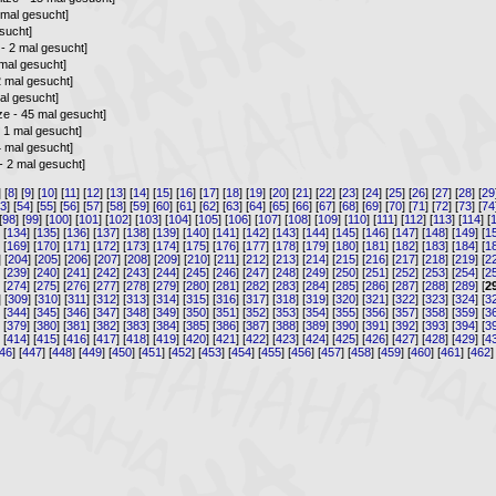
 mal gesucht]
esucht]
 - 2 mal gesucht]
 mal gesucht]
2 mal gesucht]
al gesucht]
ze - 45 mal gesucht]
- 1 mal gesucht]
4 mal gesucht]
 - 2 mal gesucht]
] [
8
] [
9
] [
10
] [
11
] [
12
] [
13
] [
14
] [
15
] [
16
] [
17
] [
18
] [
19
] [
20
] [
21
] [
22
] [
23
] [
24
] [
25
] [
26
] [
27
] [
28
] [
29
53
] [
54
] [
55
] [
56
] [
57
] [
58
] [
59
] [
60
] [
61
] [
62
] [
63
] [
64
] [
65
] [
66
] [
67
] [
68
] [
69
] [
70
] [
71
] [
72
] [
73
] [
74
[
98
] [
99
] [
100
] [
101
] [
102
] [
103
] [
104
] [
105
] [
106
] [
107
] [
108
] [
109
] [
110
] [
111
] [
112
] [
113
] [
114
] [
] [
134
] [
135
] [
136
] [
137
] [
138
] [
139
] [
140
] [
141
] [
142
] [
143
] [
144
] [
145
] [
146
] [
147
] [
148
] [
149
] [
1
] [
169
] [
170
] [
171
] [
172
] [
173
] [
174
] [
175
] [
176
] [
177
] [
178
] [
179
] [
180
] [
181
] [
182
] [
183
] [
184
] [
1
] [
204
] [
205
] [
206
] [
207
] [
208
] [
209
] [
210
] [
211
] [
212
] [
213
] [
214
] [
215
] [
216
] [
217
] [
218
] [
219
] [
2
] [
239
] [
240
] [
241
] [
242
] [
243
] [
244
] [
245
] [
246
] [
247
] [
248
] [
249
] [
250
] [
251
] [
252
] [
253
] [
254
] [
2
] [
274
] [
275
] [
276
] [
277
] [
278
] [
279
] [
280
] [
281
] [
282
] [
283
] [
284
] [
285
] [
286
] [
287
] [
288
] [
289
] [
2
] [
309
] [
310
] [
311
] [
312
] [
313
] [
314
] [
315
] [
316
] [
317
] [
318
] [
319
] [
320
] [
321
] [
322
] [
323
] [
324
] [
3
] [
344
] [
345
] [
346
] [
347
] [
348
] [
349
] [
350
] [
351
] [
352
] [
353
] [
354
] [
355
] [
356
] [
357
] [
358
] [
359
] [
3
] [
379
] [
380
] [
381
] [
382
] [
383
] [
384
] [
385
] [
386
] [
387
] [
388
] [
389
] [
390
] [
391
] [
392
] [
393
] [
394
] [
3
] [
414
] [
415
] [
416
] [
417
] [
418
] [
419
] [
420
] [
421
] [
422
] [
423
] [
424
] [
425
] [
426
] [
427
] [
428
] [
429
] [
4
46
] [
447
] [
448
] [
449
] [
450
] [
451
] [
452
] [
453
] [
454
] [
455
] [
456
] [
457
] [
458
] [
459
] [
460
] [
461
] [
462
]