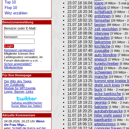
Top 10
23.07.18 16:04:
klang
[4 Witze - 5 mal 
23.07.18 16:03:
siebzig
Flop 10
[2 Witze - 3 ma
22.07.18 20:34:
schlafsack
[3 Witze -
Witz erzählen
22.07.18 17:06:
entlohnen
[1 Witz - 2 
22.07.18 02:15:
fernseher
[26 Witze - 
Benutzeranmeldung
21.07.18 19:57:
besten
[88 Witze - 27 
Benutzer (oder E-Mail):
21.07.18 15:22:
zelt gestohlen
[2 Witz
21.07.18 08:06:
interview
[3 Witze - 20
Kennwort:
19.07.18 22:46:
besaufen
[2 Witze - 5 
19.07.18 19:32:
bekomme
[21 Witze - 
19.07.18 19:30:
kirchliche
[1 Witz - 3 
Kennwort vergessen?
18.07.18 07:40:
zugsalbe
[1 Witz - 1 m
Mitglieder können ihre
17.07.18 18:58:
auto blondine
[7 Witze
Lieblingswitze verwalten, im
17.07.18 18:52:
erwisch
[2 Witze - 2 ma
Forum diskutieren u.v.m. ...
17.07.18 18:17:
kugelschreiber
[5 Wit
Schon angemeldet?
Mitgliederliste
17.07.18 11:42:
gipfel
[3 Witze - 25 mal
16.07.18 18:35:
schweigen
[19 Witze -
Für Ihre Homepage
16.07.18 09:15:
manche
[19 Witze - 7 
15.07.18 13:25:
kommt eine kneipe be
Der Witz des Tages
Der Zufallswitz
15.07.18 08:52:
dreht sich kreis
[3 Wi
Module für WP/Joomla
14.07.18 12:25:
buck
[1 Witz - 2 mal ge
Logos, Banner, Links
14.07.18 10:36:
ecke tuerkische
[1 Wi
13.07.18 22:18:
weltmeisterschaft
[2
13.07.18 19:21:
georgia
[1 Witz - 2 mal
hahaha gezWit(z)scher
Kurze Witze bei Twitter!
12.07.18 18:01:
bakterie
[1 Witz - 20 m
11.07.18 20:25:
autobahnbruecke
[1 
11.07.18 15:14:
hitler steht papst
Aktuelle Kommentare
[1 W
11.07.18 09:25:
paprikantin
[1 Witz - 4
04.08.2026, 16:23 Uhr
Wenn
11.07.18 06:13:
arbeitsstress
[1 Witz 
die Frau Migr...
10.07.18 22:14:
computer frauen
wing
:
Schläft die Katze auf der
[7 W