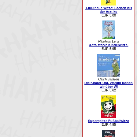
1.000 neue Witze! Lachen bis
der Arzt ko
EUR 5,00
Nikolaus Lenz
X-tra starke Kinderwitze.
EUR 5,95
Ulrich Janßen
Die Kinder-Uni. Warum lachen
wir über Wi
EUR 5,62
Superspitze Fußballwitze
EUR 4,95