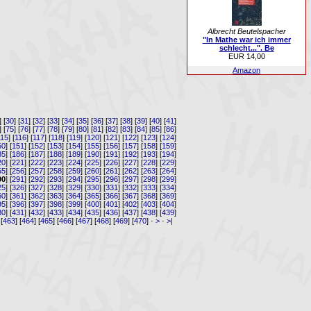
Albrecht Beutelspacher
"In Mathe war ich immer
schlecht...". Be
EUR 14,00
Amazon
] [
30
] [
31
] [
32
] [
33
] [
34
] [
35
] [
36
] [
37
] [
38
] [
39
] [
40
] [
41
]
] [
75
] [
76
] [
77
] [
78
] [
79
] [
80
] [
81
] [
82
] [
83
] [
84
] [
85
] [
86
]
115
] [
116
] [
117
] [
118
] [
119
] [
120
] [
121
] [
122
] [
123
] [
124
]
50
] [
151
] [
152
] [
153
] [
154
] [
155
] [
156
] [
157
] [
158
] [
159
]
85
] [
186
] [
187
] [
188
] [
189
] [
190
] [
191
] [
192
] [
193
] [
194
]
20
] [
221
] [
222
] [
223
] [
224
] [
225
] [
226
] [
227
] [
228
] [
229
]
55
] [
256
] [
257
] [
258
] [
259
] [
260
] [
261
] [
262
] [
263
] [
264
]
90
] [
291
] [
292
] [
293
] [
294
] [
295
] [
296
] [
297
] [
298
] [
299
]
25
] [
326
] [
327
] [
328
] [
329
] [
330
] [
331
] [
332
] [
333
] [
334
]
60
] [
361
] [
362
] [
363
] [
364
] [
365
] [
366
] [
367
] [
368
] [
369
]
95
] [
396
] [
397
] [
398
] [
399
] [
400
] [
401
] [
402
] [
403
] [
404
]
30
] [
431
] [
432
] [
433
] [
434
] [
435
] [
436
] [
437
] [
438
] [
439
]
 [
463
] [
464
] [
465
] [
466
] [
467
] [
468
] [
469
] [
470
] ·
>
·
>|