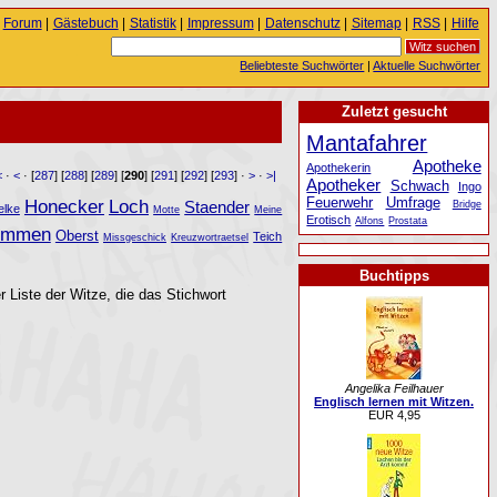
Forum
|
Gästebuch
|
Statistik
|
Impressum
|
Datenschutz
|
Sitemap
|
RSS
|
Hilfe
Beliebteste Suchwörter
|
Aktuelle Suchwörter
Zuletzt gesucht
Mantafahrer
Apotheke
Apothekerin
<
·
<
· [
287
] [
288
] [
289
] [
290
] [
291
] [
292
] [
293
] ·
>
·
>|
Apotheker
Schwach
Ingo
Feuerwehr
Umfrage
Honecker
Loch
Staender
Bridge
elke
Motte
Meine
Erotisch
Alfons
Prostata
immen
Oberst
Teich
Missgeschick
Kreuzwortraetsel
Buchtipps
r Liste der Witze, die das Stichwort
Angelika Feilhauer
Englisch lernen mit Witzen.
EUR 4,95