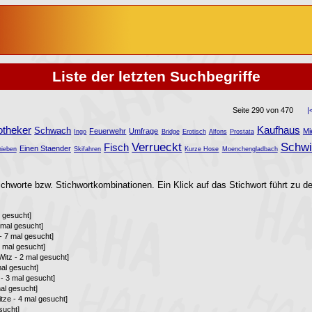
Liste der letzten Suchbegriffe
Seite 290 von 470
|
otheker
Kaufhaus
Schwach
Feuerwehr
Umfrage
Mi
Ingo
Bridge
Erotisch
Alfons
Prostata
Verrueckt
Schw
Fisch
Einen Staender
ieben
Skifahren
Kurze Hose
Moenchengladbach
ichworte bzw. Stichwortkombinationen. Ein Klick auf das Stichwort führt zu de
l gesucht]
 mal gesucht]
 - 7 mal gesucht]
6 mal gesucht]
Witz - 2 mal gesucht]
mal gesucht]
 - 3 mal gesucht]
mal gesucht]
tze - 4 mal gesucht]
sucht]