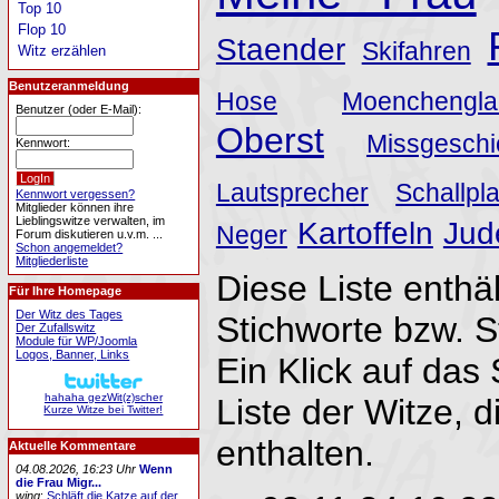
Top 10
Flop 10
Staender
Skifahren
Witz erzählen
Benutzeranmeldung
Hose
Moenchengla
Benutzer (oder E-Mail):
Oberst
Missgeschi
Kennwort:
Lautsprecher
Schallpla
Kennwort vergessen?
Mitglieder können ihre
Lieblingswitze verwalten, im
Kartoffeln
Jud
Neger
Forum diskutieren u.v.m. ...
Schon angemeldet?
Mitgliederliste
Diese Liste enthäl
Für Ihre Homepage
Der Witz des Tages
Stichworte bzw. 
Der Zufallswitz
Module für WP/Joomla
Logos, Banner, Links
Ein Klick auf das 
hahaha gezWit(z)scher
Liste der Witze, d
Kurze Witze bei Twitter!
enthalten.
Aktuelle Kommentare
04.08.2026, 16:23 Uhr
Wenn
die Frau Migr...
wing
:
Schläft die Katze auf der