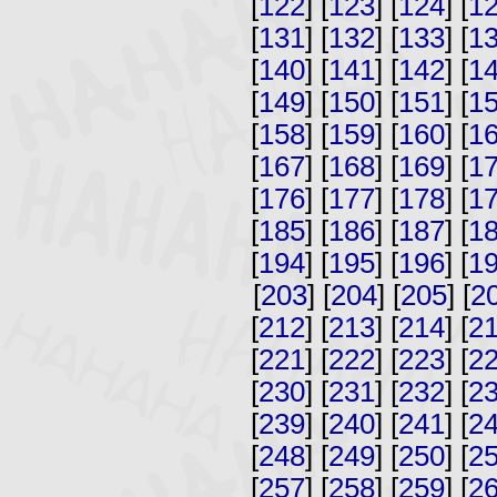
[
122
] [
123
] [
124
] [
1
[
131
] [
132
] [
133
] [
1
[
140
] [
141
] [
142
] [
1
[
149
] [
150
] [
151
] [
1
[
158
] [
159
] [
160
] [
1
[
167
] [
168
] [
169
] [
1
[
176
] [
177
] [
178
] [
1
[
185
] [
186
] [
187
] [
1
[
194
] [
195
] [
196
] [
1
[
203
] [
204
] [
205
] [
2
[
212
] [
213
] [
214
] [
2
[
221
] [
222
] [
223
] [
2
[
230
] [
231
] [
232
] [
2
[
239
] [
240
] [
241
] [
2
[
248
] [
249
] [
250
] [
2
[
257
] [
258
] [
259
] [
2