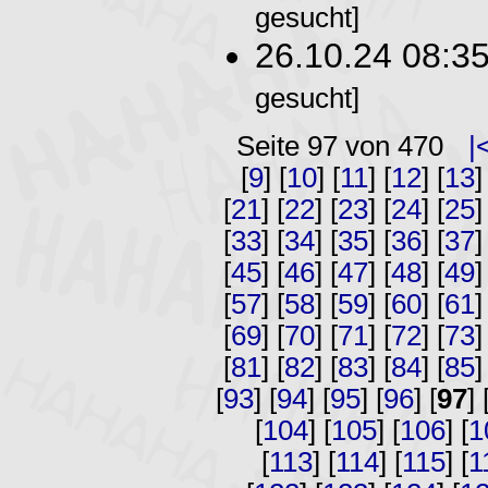
gesucht]
26.10.24 08:3
gesucht]
Seite 97 von 470
|
[
9
] [
10
] [
11
] [
12
] [
13
]
[
21
] [
22
] [
23
] [
24
] [
25
]
[
33
] [
34
] [
35
] [
36
] [
37
]
[
45
] [
46
] [
47
] [
48
] [
49
]
[
57
] [
58
] [
59
] [
60
] [
61
]
[
69
] [
70
] [
71
] [
72
] [
73
]
[
81
] [
82
] [
83
] [
84
] [
85
]
[
93
] [
94
] [
95
] [
96
] [
97
] 
[
104
] [
105
] [
106
] [
1
[
113
] [
114
] [
115
] [
1