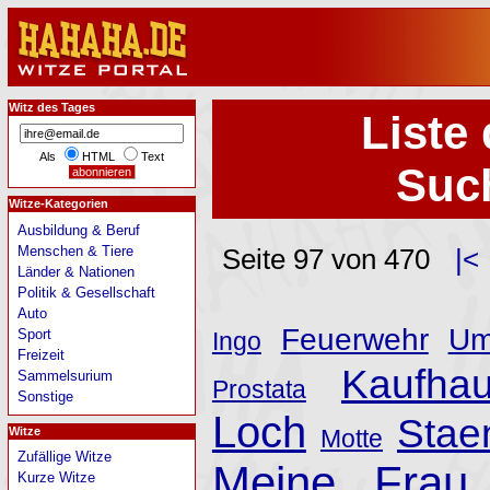
Witz des Tages
Liste 
Als
HTML
Text
Such
Witze-Kategorien
Ausbildung & Beruf
Menschen & Tiere
Seite 97 von 470
|<
Länder & Nationen
Politik & Gesellschaft
Auto
Feuerwehr
Um
Sport
Ingo
Freizeit
Kaufha
Sammelsurium
Prostata
Sonstige
Loch
Stae
Witze
Motte
Zufällige Witze
Meine Frau
Kurze Witze