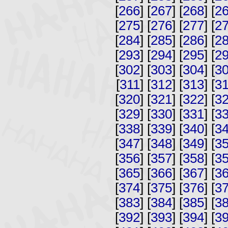
[
266
] [
267
] [
268
] [
2
[
275
] [
276
] [
277
] [
2
[
284
] [
285
] [
286
] [
2
[
293
] [
294
] [
295
] [
2
[
302
] [
303
] [
304
] [
3
[
311
] [
312
] [
313
] [
3
[
320
] [
321
] [
322
] [
3
[
329
] [
330
] [
331
] [
3
[
338
] [
339
] [
340
] [
3
[
347
] [
348
] [
349
] [
3
[
356
] [
357
] [
358
] [
3
[
365
] [
366
] [
367
] [
3
[
374
] [
375
] [
376
] [
3
[
383
] [
384
] [
385
] [
3
[
392
] [
393
] [
394
] [
3