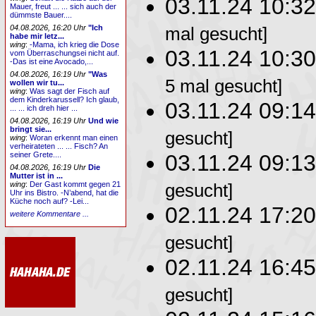
03.11.24 10:3
Mauer, freut ... ... sich auch der
dümmste Bauer....
04.08.2026, 16:20 Uhr
"Ich
mal gesucht]
habe mir letz...
wing
:
-Mama, ich krieg die Dose
03.11.24 10:3
vom Überraschungsei nicht auf.
-Das ist eine Avocado,...
04.08.2026, 16:19 Uhr
"Was
5 mal gesucht]
wollen wir tu...
wing
:
Was sagt der Fisch auf
dem Kinderkarussell? Ich glaub,
03.11.24 09:1
... ... ich dreh hier ...
04.08.2026, 16:19 Uhr
Und wie
bringt sie...
gesucht]
wing
:
Woran erkennt man einen
verheirateten ... ... Fisch? An
seiner Grete....
03.11.24 09:1
04.08.2026, 16:19 Uhr
Die
Mutter ist in ...
wing
:
Der Gast kommt gegen 21
gesucht]
Uhr ins Bistro. -N’abend, hat die
Küche noch auf? -Lei...
02.11.24 17:2
weitere Kommentare ...
gesucht]
02.11.24 16:4
gesucht]