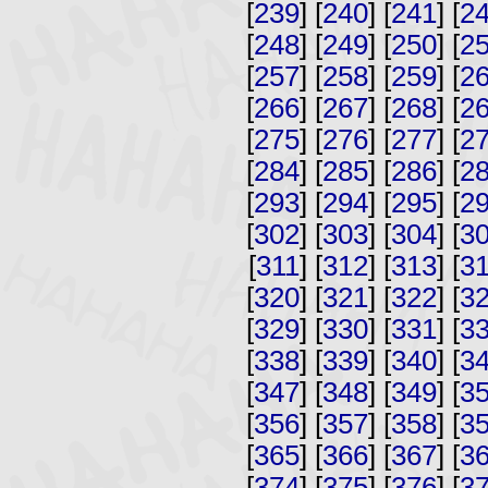
[
239
] [
240
] [
241
] [
2
[
248
] [
249
] [
250
] [
2
[
257
] [
258
] [
259
] [
2
[
266
] [
267
] [
268
] [
2
[
275
] [
276
] [
277
] [
2
[
284
] [
285
] [
286
] [
2
[
293
] [
294
] [
295
] [
2
[
302
] [
303
] [
304
] [
3
[
311
] [
312
] [
313
] [
3
[
320
] [
321
] [
322
] [
3
[
329
] [
330
] [
331
] [
3
[
338
] [
339
] [
340
] [
3
[
347
] [
348
] [
349
] [
3
[
356
] [
357
] [
358
] [
3
[
365
] [
366
] [
367
] [
3
[
374
] [
375
] [
376
] [
3