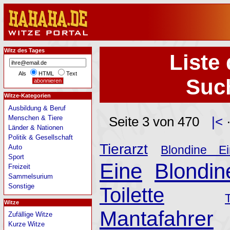
Witz des Tages
Liste 
Als
HTML
Text
Such
Witze-Kategorien
Ausbildung & Beruf
Menschen & Tiere
Seite 3 von 470
|<
Länder & Nationen
Politik & Gesellschaft
Tierarzt
Auto
Blondine E
Sport
Eine
Blondin
Freizeit
Sammelsurium
Sonstige
Toilette
Witze
Mantafahrer
Zufällige Witze
Kurze Witze