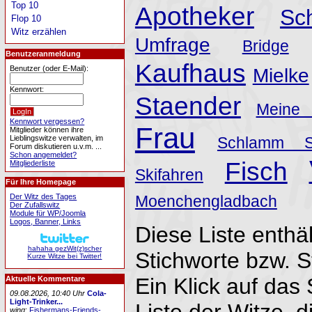
Top 10
Apotheker
Sc
Flop 10
Witz erzählen
Umfrage
Bridge
Benutzeranmeldung
Kaufhaus
Benutzer (oder E-Mail):
Mielke
Kennwort:
Staender
Meine
Kennwort vergessen?
Frau
Mitglieder können ihre
Lieblingswitze verwalten, im
Schlamm S
Forum diskutieren u.v.m. ...
Schon angemeldet?
Fisch
Mitgliederliste
Skifahren
Für Ihre Homepage
Der Witz des Tages
Moenchengladbach
Der Zufallswitz
Module für WP/Joomla
Logos, Banner, Links
Diese Liste enthäl
hahaha gezWit(z)scher
Stichworte bzw. 
Kurze Witze bei Twitter!
Ein Klick auf das 
Aktuelle Kommentare
09.08.2026, 10:40 Uhr
Cola-
Light-Trinker...
Liste der Witze, d
wing
:
Fishermans-Friends-