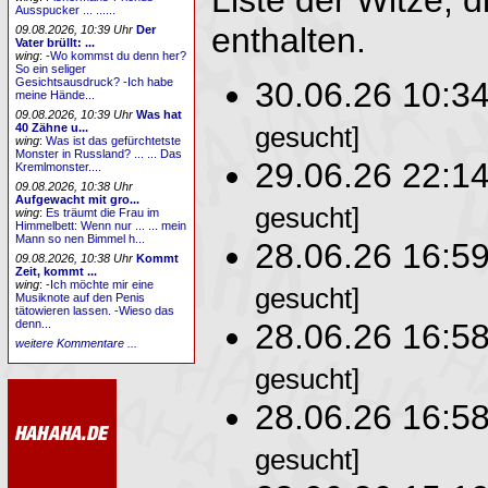
Ausspucker ... ......
enthalten.
09.08.2026, 10:39 Uhr
Der
Vater brüllt: ...
wing
:
-Wo kommst du denn her?
So ein seliger
30.06.26 10:3
Gesichtsausdruck? -Ich habe
meine Hände...
09.08.2026, 10:39 Uhr
Was hat
40 Zähne u...
gesucht]
wing
:
Was ist das gefürchtetste
Monster in Russland? ... ... Das
29.06.26 22:1
Kremlmonster....
09.08.2026, 10:38 Uhr
Aufgewacht mit gro...
gesucht]
wing
:
Es träumt die Frau im
Himmelbett: Wenn nur ... ... mein
Mann so nen Bimmel h...
28.06.26 16:5
09.08.2026, 10:38 Uhr
Kommt
Zeit, kommt ...
wing
:
-Ich möchte mir eine
gesucht]
Musiknote auf den Penis
tätowieren lassen. -Wieso das
denn...
28.06.26 16:5
weitere Kommentare ...
gesucht]
28.06.26 16:5
gesucht]