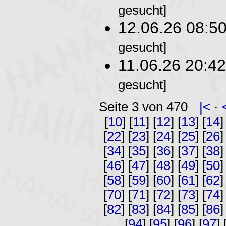
gesucht]
12.06.26 08:5
gesucht]
11.06.26 20:4
gesucht]
Seite 3 von 470
|<
·
[
10
] [
11
] [
12
] [
13
] [
14
]
[
22
] [
23
] [
24
] [
25
] [
26
]
[
34
] [
35
] [
36
] [
37
] [
38
]
[
46
] [
47
] [
48
] [
49
] [
50
]
[
58
] [
59
] [
60
] [
61
] [
62
]
[
70
] [
71
] [
72
] [
73
] [
74
]
[
82
] [
83
] [
84
] [
85
] [
86
]
[
94
] [
95
] [
96
] [
97
] 