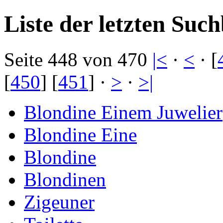
Liste der letzten Such
Seite 448 von 470
|<
·
<
· [
[
450
] [
451
] ·
>
·
>|
Blondine Einem Juwelier
Blondine Eine
Blondine
Blondinen
Zigeuner