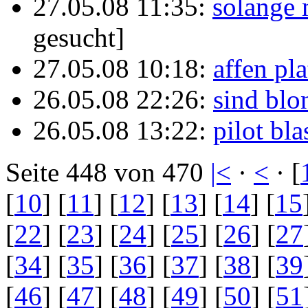
27.05.08 11:35:
solange 
gesucht]
27.05.08 10:18:
affen pl
26.05.08 22:26:
sind blo
26.05.08 13:22:
pilot bla
Seite 448 von 470
|<
·
<
· [
[
10
] [
11
] [
12
] [
13
] [
14
] [
15
[
22
] [
23
] [
24
] [
25
] [
26
] [
27
[
34
] [
35
] [
36
] [
37
] [
38
] [
39
[
46
] [
47
] [
48
] [
49
] [
50
] [
51