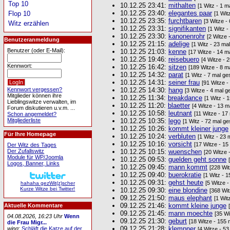
Top 10
10.12.25 23:41:
mithalten
[1 Witz - 1 m
10.12.25 23:40:
elegantes paar
Flop 10
[1 Wit
10.12.25 23:35:
furchtbaren
[3 Witze -
Witz erzählen
10.12.25 23:31:
signifikanten
[1 Witz 
10.12.25 23:30:
kanonenrohr
[2 Witze 
Benutzeranmeldung
10.12.25 21:15:
adelige
[1 Witz - 23 ma
Benutzer (oder E-Mail):
10.12.25 21:03:
kenne
[17 Witze - 14 m
10.12.25 19:46:
reisebuero
[4 Witze - 
Kennwort:
10.12.25 16:42:
sitzen
[189 Witze - 8 m
10.12.25 14:32:
parat
[1 Witz - 7 mal ge
10.12.25 14:31:
seiner frau
[91 Witze -
Kennwort vergessen?
10.12.25 14:30:
hang
[3 Witze - 4 mal g
Mitglieder können ihre
10.12.25 11:34:
breakdance
[1 Witz - 
Lieblingswitze verwalten, im
10.12.25 11:20:
blaetter
[4 Witze - 13 m
Forum diskutieren u.v.m. ...
10.12.25 10:58:
leutnant
[11 Witze - 17
Schon angemeldet?
Mitgliederliste
10.12.25 10:35:
lego
[1 Witz - 72 mal ge
10.12.25 10:26:
kommt kleiner junge
Für Ihre Homepage
10.12.25 10:24:
verbluten
[1 Witz - 23 
10.12.25 10:16:
vorsicht
[17 Witze - 15
Der Witz des Tages
Der Zufallswitz
10.12.25 10:15:
wuenschen
[20 Witze 
Module für WP/Joomla
10.12.25 09:53:
guelden geht sonne
Logos, Banner, Links
10.12.25 09:45:
mann kommt
[228 Wit
10.12.25 09:40:
buerokratie
[1 Witz - 
10.12.25 09:31:
gehst heute
[5 Witze -
hahaha gezWit(z)scher
Kurze Witze bei Twitter!
10.12.25 09:30:
eine blondine
[368 Wit
09.12.25 21:50:
maus elephant
[1 Wit
09.12.25 21:46:
kommt kleine junge
Aktuelle Kommentare
09.12.25 21:45:
mann moechte
[35 Wi
04.08.2026, 16:23 Uhr
Wenn
09.12.25 21:30:
geburt
[18 Witze - 155 
die Frau Migr...
09.12.25 21:28:
klempner
wing
:
Schläft die Katze auf der
[4 Witze - 53