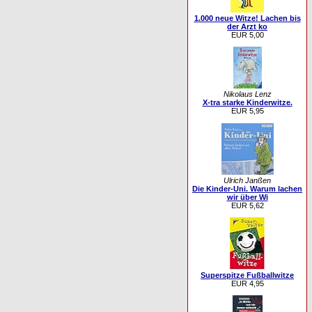
1.000 neue Witze! Lachen bis
der Arzt ko
EUR 5,00
Nikolaus Lenz
X-tra starke Kinderwitze.
EUR 5,95
Ulrich Janßen
Die Kinder-Uni. Warum lachen
wir über Wi
EUR 5,62
Superspitze Fußballwitze
EUR 4,95