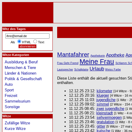
Witz des Tages
Als
HTML
Text
Mantafahrer
Apotheke
Ap
Witze-Kategorien
Apothekerin
Meine Frau
Ausbildung & Beruf
Frau Geht Fremd
Schlamm Sch
Menschen & Tiere
Urlaub
Lautsprecher
Schallplatte
Weiss Farbe
Länder & Nationen
Diese Liste enthält die aktuell gesuchten St
Politik & Gesellschaft
enthalten.
Auto
Sport
12.12.25 23:12:
kilometer
[14 Witze - 
12.12.25 20:16:
klueger
Freizeit
[4 Witze - 16 m
12.12.25 11:03:
jugendliche
[1 Witz - 
Sammelsurium
12.12.25 09:02:
simmel
[2 Witze - 154 
Sonstige
11.12.25 08:45:
zwei jugendliche
[1 W
11.12.25 08:21:
kleinstadt
[1 Witz - 4 
Witze
10.12.25 23:54:
sehvermoegen
[1 Wit
10.12.25 23:46:
gratulation
[1 Witz - 8
Zufällige Witze
10.12.25 23:45:
gitter
[5 Witze - 27 mal
Kurze Witze
10.12.25 23:42:
kutsche
[1 Witz - 36 m