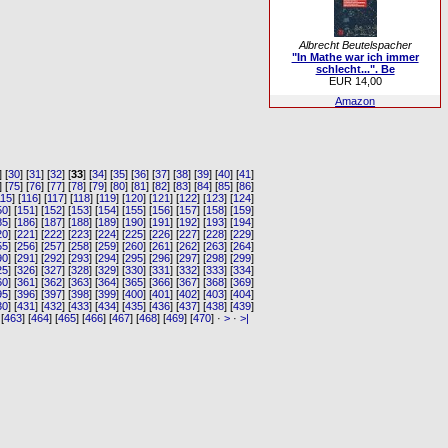
Albrecht Beutelspacher
"In Mathe war ich immer
schlecht...". Be
EUR 14,00
Amazon
] [
30
] [
31
] [
32
] [
33
] [
34
] [
35
] [
36
] [
37
] [
38
] [
39
] [
40
] [
41
]
] [
75
] [
76
] [
77
] [
78
] [
79
] [
80
] [
81
] [
82
] [
83
] [
84
] [
85
] [
86
]
115
] [
116
] [
117
] [
118
] [
119
] [
120
] [
121
] [
122
] [
123
] [
124
]
50
] [
151
] [
152
] [
153
] [
154
] [
155
] [
156
] [
157
] [
158
] [
159
]
85
] [
186
] [
187
] [
188
] [
189
] [
190
] [
191
] [
192
] [
193
] [
194
]
20
] [
221
] [
222
] [
223
] [
224
] [
225
] [
226
] [
227
] [
228
] [
229
]
55
] [
256
] [
257
] [
258
] [
259
] [
260
] [
261
] [
262
] [
263
] [
264
]
90
] [
291
] [
292
] [
293
] [
294
] [
295
] [
296
] [
297
] [
298
] [
299
]
25
] [
326
] [
327
] [
328
] [
329
] [
330
] [
331
] [
332
] [
333
] [
334
]
60
] [
361
] [
362
] [
363
] [
364
] [
365
] [
366
] [
367
] [
368
] [
369
]
95
] [
396
] [
397
] [
398
] [
399
] [
400
] [
401
] [
402
] [
403
] [
404
]
30
] [
431
] [
432
] [
433
] [
434
] [
435
] [
436
] [
437
] [
438
] [
439
]
 [
463
] [
464
] [
465
] [
466
] [
467
] [
468
] [
469
] [
470
] ·
>
·
>|