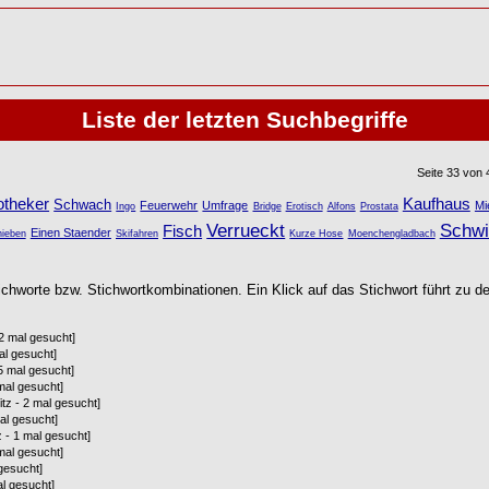
Liste der letzten Suchbegriffe
Seite 33 von
otheker
Kaufhaus
Schwach
Feuerwehr
Umfrage
Mi
Ingo
Bridge
Erotisch
Alfons
Prostata
Verrueckt
Schw
Fisch
Einen Staender
ieben
Skifahren
Kurze Hose
Moenchengladbach
ichworte bzw. Stichwortkombinationen. Ein Klick auf das Stichwort führt zu de
92 mal gesucht]
al gesucht]
25 mal gesucht]
mal gesucht]
itz - 2 mal gesucht]
mal gesucht]
z - 1 mal gesucht]
 mal gesucht]
 gesucht]
al gesucht]