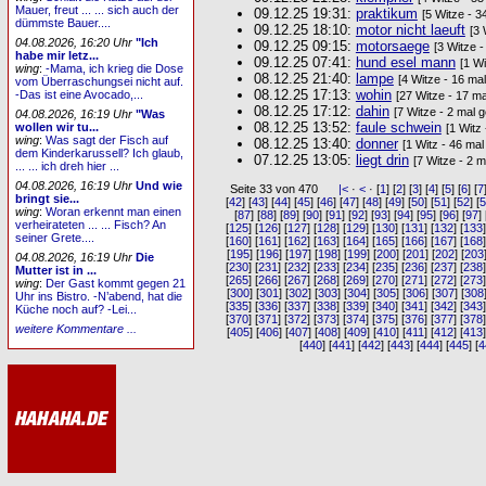
Mauer, freut ... ... sich auch der
09.12.25 19:31:
praktikum
[5 Witze - 3
dümmste Bauer....
09.12.25 18:10:
motor nicht laeuft
[3 
04.08.2026, 16:20 Uhr
"Ich
09.12.25 09:15:
motorsaege
[3 Witze 
habe mir letz...
09.12.25 07:41:
hund esel mann
[1 Wi
wing
:
-Mama, ich krieg die Dose
08.12.25 21:40:
lampe
[4 Witze - 16 ma
vom Überraschungsei nicht auf.
08.12.25 17:13:
wohin
-Das ist eine Avocado,...
[27 Witze - 17 ma
08.12.25 17:12:
dahin
[7 Witze - 2 mal 
04.08.2026, 16:19 Uhr
"Was
08.12.25 13:52:
faule schwein
wollen wir tu...
[1 Witz
wing
:
Was sagt der Fisch auf
08.12.25 13:40:
donner
[1 Witz - 46 mal
dem Kinderkarussell? Ich glaub,
07.12.25 13:05:
liegt drin
[7 Witze - 2 
... ... ich dreh hier ...
04.08.2026, 16:19 Uhr
Und wie
Seite 33 von 470
|<
·
<
· [
1
] [
2
] [
3
] [
4
] [
5
] [
6
] [
7
bringt sie...
[
42
] [
43
] [
44
] [
45
] [
46
] [
47
] [
48
] [
49
] [
50
] [
51
] [
52
] [
wing
:
Woran erkennt man einen
[
87
] [
88
] [
89
] [
90
] [
91
] [
92
] [
93
] [
94
] [
95
] [
96
] [
97
] 
verheirateten ... ... Fisch? An
[
125
] [
126
] [
127
] [
128
] [
129
] [
130
] [
131
] [
132
] [
133
seiner Grete....
[
160
] [
161
] [
162
] [
163
] [
164
] [
165
] [
166
] [
167
] [
168
[
195
] [
196
] [
197
] [
198
] [
199
] [
200
] [
201
] [
202
] [
203
04.08.2026, 16:19 Uhr
Die
[
230
] [
231
] [
232
] [
233
] [
234
] [
235
] [
236
] [
237
] [
238
Mutter ist in ...
[
265
] [
266
] [
267
] [
268
] [
269
] [
270
] [
271
] [
272
] [
273
wing
:
Der Gast kommt gegen 21
[
300
] [
301
] [
302
] [
303
] [
304
] [
305
] [
306
] [
307
] [
308
Uhr ins Bistro. -N’abend, hat die
[
335
] [
336
] [
337
] [
338
] [
339
] [
340
] [
341
] [
342
] [
343
Küche noch auf? -Lei...
[
370
] [
371
] [
372
] [
373
] [
374
] [
375
] [
376
] [
377
] [
378
weitere Kommentare ...
[
405
] [
406
] [
407
] [
408
] [
409
] [
410
] [
411
] [
412
] [
413
[
440
] [
441
] [
442
] [
443
] [
444
] [
445
] [
4