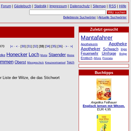
Forum
|
Gästebuch
|
Statistik
|
Impressum
|
Datenschutz
|
Sitemap
|
RSS
|
Hilfe
Beliebteste Suchwörter
|
Aktuelle Suchwörter
Zuletzt gesucht
Mantafahrer
Apotheke
Apothekerin
 470
|<
·
<
· [
30
] [
31
] [
32
] [
33
] [
34
] [
35
] [
36
] ·
>
·
>|
Apotheker
Schwach
Ingo
Feuerwehr
Umfrage
Honecker
Loch
Staender
Bridge
elke
Motte
Meine
Erotisch
Alfons
Prostata
immen
Oberst
Teich
Missgeschick
Kreuzwortraetsel
Buchtipps
r Liste der Witze, die das Stichwort
Angelika Feilhauer
Englisch lernen mit Witzen.
EUR 4,95