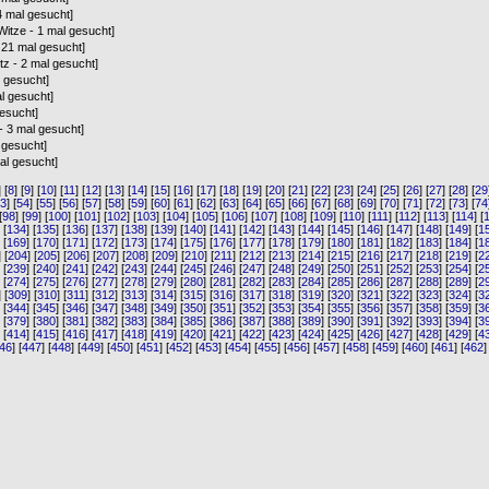
4 mal gesucht]
Witze - 1 mal gesucht]
- 21 mal gesucht]
tz - 2 mal gesucht]
l gesucht]
l gesucht]
gesucht]
 - 3 mal gesucht]
 gesucht]
mal gesucht]
] [
8
] [
9
] [
10
] [
11
] [
12
] [
13
] [
14
] [
15
] [
16
] [
17
] [
18
] [
19
] [
20
] [
21
] [
22
] [
23
] [
24
] [
25
] [
26
] [
27
] [
28
] [
29
53
] [
54
] [
55
] [
56
] [
57
] [
58
] [
59
] [
60
] [
61
] [
62
] [
63
] [
64
] [
65
] [
66
] [
67
] [
68
] [
69
] [
70
] [
71
] [
72
] [
73
] [
74
[
98
] [
99
] [
100
] [
101
] [
102
] [
103
] [
104
] [
105
] [
106
] [
107
] [
108
] [
109
] [
110
] [
111
] [
112
] [
113
] [
114
] [
] [
134
] [
135
] [
136
] [
137
] [
138
] [
139
] [
140
] [
141
] [
142
] [
143
] [
144
] [
145
] [
146
] [
147
] [
148
] [
149
] [
1
] [
169
] [
170
] [
171
] [
172
] [
173
] [
174
] [
175
] [
176
] [
177
] [
178
] [
179
] [
180
] [
181
] [
182
] [
183
] [
184
] [
1
] [
204
] [
205
] [
206
] [
207
] [
208
] [
209
] [
210
] [
211
] [
212
] [
213
] [
214
] [
215
] [
216
] [
217
] [
218
] [
219
] [
2
] [
239
] [
240
] [
241
] [
242
] [
243
] [
244
] [
245
] [
246
] [
247
] [
248
] [
249
] [
250
] [
251
] [
252
] [
253
] [
254
] [
2
] [
274
] [
275
] [
276
] [
277
] [
278
] [
279
] [
280
] [
281
] [
282
] [
283
] [
284
] [
285
] [
286
] [
287
] [
288
] [
289
] [
2
] [
309
] [
310
] [
311
] [
312
] [
313
] [
314
] [
315
] [
316
] [
317
] [
318
] [
319
] [
320
] [
321
] [
322
] [
323
] [
324
] [
3
] [
344
] [
345
] [
346
] [
347
] [
348
] [
349
] [
350
] [
351
] [
352
] [
353
] [
354
] [
355
] [
356
] [
357
] [
358
] [
359
] [
3
] [
379
] [
380
] [
381
] [
382
] [
383
] [
384
] [
385
] [
386
] [
387
] [
388
] [
389
] [
390
] [
391
] [
392
] [
393
] [
394
] [
3
] [
414
] [
415
] [
416
] [
417
] [
418
] [
419
] [
420
] [
421
] [
422
] [
423
] [
424
] [
425
] [
426
] [
427
] [
428
] [
429
] [
4
46
] [
447
] [
448
] [
449
] [
450
] [
451
] [
452
] [
453
] [
454
] [
455
] [
456
] [
457
] [
458
] [
459
] [
460
] [
461
] [
462
]