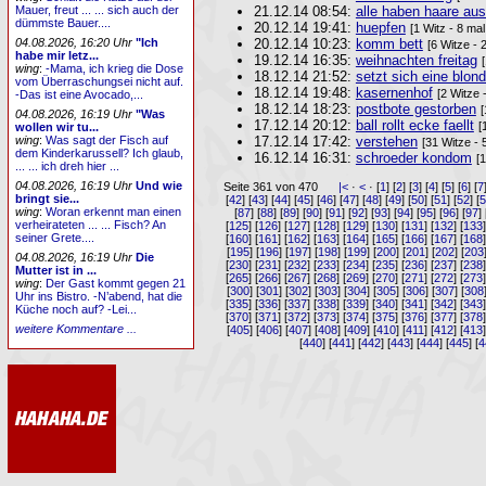
21.12.14 08:54:
alle haben haare aus
Mauer, freut ... ... sich auch der
dümmste Bauer....
20.12.14 19:41:
huepfen
[1 Witz - 8 ma
20.12.14 10:23:
komm bett
04.08.2026, 16:20 Uhr
"Ich
[6 Witze - 
habe mir letz...
19.12.14 16:35:
weihnachten freitag
wing
:
-Mama, ich krieg die Dose
18.12.14 21:52:
setzt sich eine blond
vom Überraschungsei nicht auf.
18.12.14 19:48:
kasernenhof
[2 Witze 
-Das ist eine Avocado,...
18.12.14 18:23:
postbote gestorben
[
04.08.2026, 16:19 Uhr
"Was
17.12.14 20:12:
ball rollt ecke faellt
[
wollen wir tu...
17.12.14 17:42:
verstehen
wing
:
Was sagt der Fisch auf
[31 Witze - 
dem Kinderkarussell? Ich glaub,
16.12.14 16:31:
schroeder kondom
[
... ... ich dreh hier ...
04.08.2026, 16:19 Uhr
Und wie
Seite 361 von 470
|<
·
<
· [
1
] [
2
] [
3
] [
4
] [
5
] [
6
] [
7
bringt sie...
[
42
] [
43
] [
44
] [
45
] [
46
] [
47
] [
48
] [
49
] [
50
] [
51
] [
52
] [
wing
:
Woran erkennt man einen
[
87
] [
88
] [
89
] [
90
] [
91
] [
92
] [
93
] [
94
] [
95
] [
96
] [
97
] 
verheirateten ... ... Fisch? An
[
125
] [
126
] [
127
] [
128
] [
129
] [
130
] [
131
] [
132
] [
133
seiner Grete....
[
160
] [
161
] [
162
] [
163
] [
164
] [
165
] [
166
] [
167
] [
168
[
195
] [
196
] [
197
] [
198
] [
199
] [
200
] [
201
] [
202
] [
203
04.08.2026, 16:19 Uhr
Die
[
230
] [
231
] [
232
] [
233
] [
234
] [
235
] [
236
] [
237
] [
238
Mutter ist in ...
[
265
] [
266
] [
267
] [
268
] [
269
] [
270
] [
271
] [
272
] [
273
wing
:
Der Gast kommt gegen 21
[
300
] [
301
] [
302
] [
303
] [
304
] [
305
] [
306
] [
307
] [
308
Uhr ins Bistro. -N’abend, hat die
[
335
] [
336
] [
337
] [
338
] [
339
] [
340
] [
341
] [
342
] [
343
Küche noch auf? -Lei...
[
370
] [
371
] [
372
] [
373
] [
374
] [
375
] [
376
] [
377
] [
378
weitere Kommentare ...
[
405
] [
406
] [
407
] [
408
] [
409
] [
410
] [
411
] [
412
] [
413
[
440
] [
441
] [
442
] [
443
] [
444
] [
445
] [
4