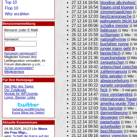
Top 10
27.12.14 19:54:
blondine alkoholtest 
27.12.14 16:54:
frauen sind klueger
[
Flop 10
27.12.14 13:04:
zimmermaedchen
[1
Witz erzählen
27.12.14 12:03:
besitzansprueche
[1
27.12.14 11:04:
wahrsagerin blickt ka
Benutzeranmeldung
27.12.14 00:06:
schalke meister
[1 Wi
26.12.14 20:53:
liebkosen
Benutzer (oder E-Mail):
[1 Witz - 8 
26.12.14 15:58:
schlampen
[1 Witz - 3
26.12.14 14:26:
nationalhymne
Kennwort:
[1 Wit
26.12.14 13:51:
busfahrer nonne
[1 W
26.12.14 09:20:
junger mann geht
[5 
25.12.14 21:43:
bestechlich
Kennwort vergessen?
[1 Witz - 
Mitglieder können ihre
25.12.14 21:36:
mueckenplage
[2 Wit
Lieblingswitze verwalten, im
25.12.14 19:43:
zerquetschen
[1 Witz
Forum diskutieren u.v.m. ...
25.12.14 19:42:
unterschied zwische
Schon angemeldet?
25.12.14 09:14:
zahlenmaessig
Mitgliederliste
[1 Wit
24.12.14 12:24:
bitte wenden
[1 Witz -
Für Ihre Homepage
24.12.14 10:15:
abwasserleitung
[1 W
24.12.14 00:22:
gurgeln vergoettern
[
Der Witz des Tages
23.12.14 20:51:
hick
Der Zufallswitz
[1 Witz - 3 mal ges
Module für WP/Joomla
22.12.14 14:47:
miss verstaendnis
[1
Logos, Banner, Links
22.12.14 12:05:
internationaler fraue
22.12.14 12:04:
amerika wurde 70er j
22.12.14 12:03:
foto hamster
[1 Witz -
hahaha gezWit(z)scher
21.12.14 18:13:
darmentleerung
Kurze Witze bei Twitter!
[1 Wi
21.12.14 10:56:
deswegen
[23 Witze -
21.12.14 10:51:
papiertuete
[1 Witz - 
Aktuelle Kommentare
21.12.14 09:50:
ackerboden
[1 Witz - 
04.08.2026, 16:23 Uhr
Wenn
21.12.14 09:34:
beschlossen
[13 Witz
die Frau Migr...
21.12.14 09:16:
weiss viereckig
[1 Wi
wing
:
Schläft die Katze auf der