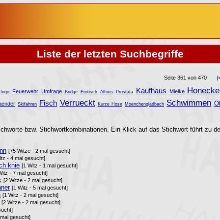
Liste der letzten Suchbegriffe
Seite 361 von 470
|
Honecke
Kaufhaus
Feuerwehr
Umfrage
Mielke
Ingo
Bridge
Erotisch
Alfons
Prostata
Verrueckt
Schwimmen
Fisch
O
aender
Skifahren
Kurze Hose
Moenchengladbach
ichworte bzw. Stichwortkombinationen. Ein Klick auf das Stichwort führt zu de
ann
[75 Witze - 2 mal gesucht]
itz - 4 mal gesucht]
ch knie
[1 Witz - 1 mal gesucht]
Witz - 7 mal gesucht]
k
[2 Witze - 2 mal gesucht]
nner
[1 Witz - 5 mal gesucht]
n
[1 Witz - 2 mal gesucht]
[2 Witze - 2 mal gesucht]
sucht]
3 mal gesucht]