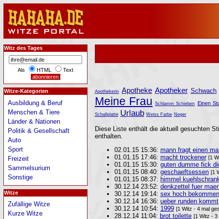
Witz des Tages
Als
HTML
Text
Apotheke
Apotheker
Schwach
Witze-Kategorien
Apothekerin
Meine Frau
Ausbildung & Beruf
Einen St
Schlamm Schieben
Urlaub
Menschen & Tiere
Schallplatte
Weiss Farbe
Neger
Länder & Nationen
Diese Liste enthält die aktuell gesuchten St
Politik & Gesellschaft
enthalten.
Auto
Sport
02.01.15 15:36:
mann fragt einen m
01.01.15 17:46:
macht trockener
[1 W
Freizeit
01.01.15 15:30:
guten dumme fick di
Sammelsurium
01.01.15 08:40:
geschaeftsessen
[1 
Sonstige
01.01.15 08:37:
himmel kuehlschran
30.12.14 23:52:
denkzettel fuer mae
Witze
30.12.14 19:14:
sex hoch bekomme
30.12.14 16:36:
ueber runden kommt
Zufällige Witze
30.12.14 10:54:
1999
[1 Witz - 4 mal ge
Kurze Witze
28.12.14 11:04:
brot toilette
[1 Witz - 