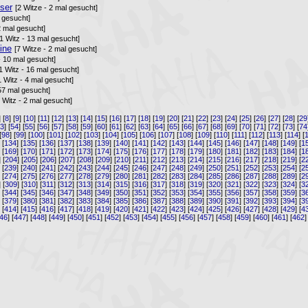
ser
[2 Witze - 2 mal gesucht]
l gesucht]
2 mal gesucht]
[1 Witz - 13 mal gesucht]
ine
[7 Witze - 2 mal gesucht]
- 10 mal gesucht]
1 Witz - 16 mal gesucht]
1 Witz - 4 mal gesucht]
57 mal gesucht]
1 Witz - 2 mal gesucht]
] [
8
] [
9
] [
10
] [
11
] [
12
] [
13
] [
14
] [
15
] [
16
] [
17
] [
18
] [
19
] [
20
] [
21
] [
22
] [
23
] [
24
] [
25
] [
26
] [
27
] [
28
] [
29
53
] [
54
] [
55
] [
56
] [
57
] [
58
] [
59
] [
60
] [
61
] [
62
] [
63
] [
64
] [
65
] [
66
] [
67
] [
68
] [
69
] [
70
] [
71
] [
72
] [
73
] [
74
[
98
] [
99
] [
100
] [
101
] [
102
] [
103
] [
104
] [
105
] [
106
] [
107
] [
108
] [
109
] [
110
] [
111
] [
112
] [
113
] [
114
] [
] [
134
] [
135
] [
136
] [
137
] [
138
] [
139
] [
140
] [
141
] [
142
] [
143
] [
144
] [
145
] [
146
] [
147
] [
148
] [
149
] [
1
] [
169
] [
170
] [
171
] [
172
] [
173
] [
174
] [
175
] [
176
] [
177
] [
178
] [
179
] [
180
] [
181
] [
182
] [
183
] [
184
] [
1
] [
204
] [
205
] [
206
] [
207
] [
208
] [
209
] [
210
] [
211
] [
212
] [
213
] [
214
] [
215
] [
216
] [
217
] [
218
] [
219
] [
2
] [
239
] [
240
] [
241
] [
242
] [
243
] [
244
] [
245
] [
246
] [
247
] [
248
] [
249
] [
250
] [
251
] [
252
] [
253
] [
254
] [
2
] [
274
] [
275
] [
276
] [
277
] [
278
] [
279
] [
280
] [
281
] [
282
] [
283
] [
284
] [
285
] [
286
] [
287
] [
288
] [
289
] [
2
] [
309
] [
310
] [
311
] [
312
] [
313
] [
314
] [
315
] [
316
] [
317
] [
318
] [
319
] [
320
] [
321
] [
322
] [
323
] [
324
] [
3
] [
344
] [
345
] [
346
] [
347
] [
348
] [
349
] [
350
] [
351
] [
352
] [
353
] [
354
] [
355
] [
356
] [
357
] [
358
] [
359
] [
3
] [
379
] [
380
] [
381
] [
382
] [
383
] [
384
] [
385
] [
386
] [
387
] [
388
] [
389
] [
390
] [
391
] [
392
] [
393
] [
394
] [
3
] [
414
] [
415
] [
416
] [
417
] [
418
] [
419
] [
420
] [
421
] [
422
] [
423
] [
424
] [
425
] [
426
] [
427
] [
428
] [
429
] [
4
46
] [
447
] [
448
] [
449
] [
450
] [
451
] [
452
] [
453
] [
454
] [
455
] [
456
] [
457
] [
458
] [
459
] [
460
] [
461
] [
462
]