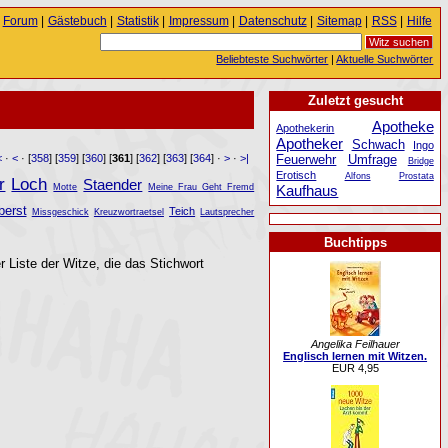
Forum
|
Gästebuch
|
Statistik
|
Impressum
|
Datenschutz
|
Sitemap
|
RSS
|
Hilfe
Beliebteste Suchwörter
|
Aktuelle Suchwörter
Zuletzt gesucht
Apotheke
Apothekerin
Apotheker
Schwach
Ingo
Feuerwehr
Umfrage
<
·
<
· [
358
] [
359
] [
360
] [
361
] [
362
] [
363
] [
364
] ·
>
·
>|
Bridge
Erotisch
Alfons
Prostata
r
Loch
Staender
Kaufhaus
Motte
Meine Frau Geht Fremd
berst
Teich
Missgeschick
Kreuzwortraetsel
Lautsprecher
Buchtipps
r Liste der Witze, die das Stichwort
Angelika Feilhauer
Englisch lernen mit Witzen.
EUR 4,95