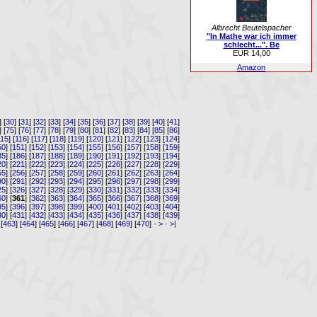
Albrecht Beutelspacher
"In Mathe war ich immer
schlecht...". Be
EUR 14,00
Amazon
] [
30
] [
31
] [
32
] [
33
] [
34
] [
35
] [
36
] [
37
] [
38
] [
39
] [
40
] [
41
]
] [
75
] [
76
] [
77
] [
78
] [
79
] [
80
] [
81
] [
82
] [
83
] [
84
] [
85
] [
86
]
115
] [
116
] [
117
] [
118
] [
119
] [
120
] [
121
] [
122
] [
123
] [
124
]
50
] [
151
] [
152
] [
153
] [
154
] [
155
] [
156
] [
157
] [
158
] [
159
]
85
] [
186
] [
187
] [
188
] [
189
] [
190
] [
191
] [
192
] [
193
] [
194
]
20
] [
221
] [
222
] [
223
] [
224
] [
225
] [
226
] [
227
] [
228
] [
229
]
55
] [
256
] [
257
] [
258
] [
259
] [
260
] [
261
] [
262
] [
263
] [
264
]
90
] [
291
] [
292
] [
293
] [
294
] [
295
] [
296
] [
297
] [
298
] [
299
]
25
] [
326
] [
327
] [
328
] [
329
] [
330
] [
331
] [
332
] [
333
] [
334
]
60
] [
361
] [
362
] [
363
] [
364
] [
365
] [
366
] [
367
] [
368
] [
369
]
95
] [
396
] [
397
] [
398
] [
399
] [
400
] [
401
] [
402
] [
403
] [
404
]
30
] [
431
] [
432
] [
433
] [
434
] [
435
] [
436
] [
437
] [
438
] [
439
]
 [
463
] [
464
] [
465
] [
466
] [
467
] [
468
] [
469
] [
470
] ·
>
·
>|