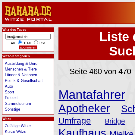
Witz des Tages
Liste 
Als
HTML
Text
Such
Witze-Kategorien
Ausbildung & Beruf
Menschen & Tiere
Seite 460 von 470
Länder & Nationen
Politik & Gesellschaft
Auto
Mantafahrer
Sport
Freizeit
Sammelsurium
Apotheker
Sc
Sonstige
Umfrage
Witze
Bridge
Zufällige Witze
Kaufhaus
Kurze Witze
Mielke