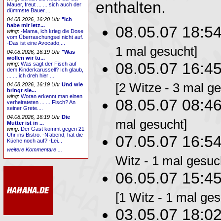
enthalten.
Mauer, freut ... ... sich auch der
dümmste Bauer....
04.08.2026, 16:20 Uhr
"Ich
habe mir letz...
08.05.07 18:5
wing
:
-Mama, ich krieg die Dose
vom Überraschungsei nicht auf.
-Das ist eine Avocado,...
1 mal gesucht]
04.08.2026, 16:19 Uhr
"Was
wollen wir tu...
08.05.07 16:4
wing
:
Was sagt der Fisch auf
dem Kinderkarussell? Ich glaub,
... ... ich dreh hier ...
[2 Witze - 3 mal g
04.08.2026, 16:19 Uhr
Und wie
bringt sie...
wing
:
Woran erkennt man einen
08.05.07 08:4
verheirateten ... ... Fisch? An
seiner Grete....
04.08.2026, 16:19 Uhr
Die
mal gesucht]
Mutter ist in ...
wing
:
Der Gast kommt gegen 21
Uhr ins Bistro. -N’abend, hat die
07.05.07 16:5
Küche noch auf? -Lei...
weitere Kommentare ...
Witz - 1 mal gesuc
06.05.07 15:4
[1 Witz - 1 mal ges
03.05.07 18:0