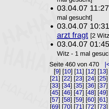
03.04.07 11:2
mal gesucht]
03.04.07 10:3
arzt fragt
[2 Wit
03.04.07 01:4
Witz - 1 mal gesuc
Seite 460 von 470
|
[
9
] [
10
] [
11
] [
12
] [
13
]
[
21
] [
22
] [
23
] [
24
] [
25
]
[
33
] [
34
] [
35
] [
36
] [
37
]
[
45
] [
46
] [
47
] [
48
] [
49
]
[
57
] [
58
] [
59
] [
60
] [
61
]
[
69
] [
70
] [
71
] [
72
] [
73
]