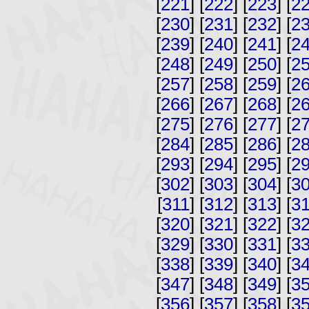
[
221
] [
222
] [
223
] [
2
[
230
] [
231
] [
232
] [
2
[
239
] [
240
] [
241
] [
2
[
248
] [
249
] [
250
] [
2
[
257
] [
258
] [
259
] [
2
[
266
] [
267
] [
268
] [
2
[
275
] [
276
] [
277
] [
2
[
284
] [
285
] [
286
] [
2
[
293
] [
294
] [
295
] [
2
[
302
] [
303
] [
304
] [
3
[
311
] [
312
] [
313
] [
3
[
320
] [
321
] [
322
] [
3
[
329
] [
330
] [
331
] [
3
[
338
] [
339
] [
340
] [
3
[
347
] [
348
] [
349
] [
3
[
356
] [
357
] [
358
] [
3