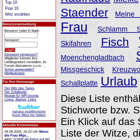
Top 10
Flop 10
Staender
Meine
Witz erzählen
Frau
Benutzeranmeldung
Schlamm S
Benutzer (oder E-Mail):
Fisch
Kennwort:
Skifahren
Kennwort vergessen?
Moenchengladbach
Mitglieder können ihre
Lieblingswitze verwalten, im
Forum diskutieren u.v.m. ...
Missgeschick
Kreuzwor
Schon angemeldet?
Mitgliederliste
Urlaub
Schallplatte
Für Ihre Homepage
Der Witz des Tages
Der Zufallswitz
Diese Liste enthäl
Module für WP/Joomla
Logos, Banner, Links
Stichworte bzw. 
hahaha gezWit(z)scher
Kurze Witze bei Twitter!
Ein Klick auf das 
Aktuelle Kommentare
Liste der Witze, d
04.08.2026, 16:23 Uhr
Wenn
die Frau Migr...
wing
:
Schläft die Katze auf der