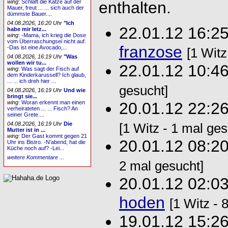
enthalten.
wing
:
Schläft die Katze auf der
Mauer, freut ... ... sich auch der
dümmste Bauer....
04.08.2026, 16:20 Uhr
"Ich
22.01.12 16:2
habe mir letz...
wing
:
-Mama, ich krieg die Dose
vom Überraschungsei nicht auf.
franzose
-Das ist eine Avocado,...
[1 Witz
04.08.2026, 16:19 Uhr
"Was
wollen wir tu...
22.01.12 10:4
wing
:
Was sagt der Fisch auf
dem Kinderkarussell? Ich glaub,
... ... ich dreh hier ...
gesucht]
04.08.2026, 16:19 Uhr
Und wie
bringt sie...
wing
:
Woran erkennt man einen
20.01.12 22:2
verheirateten ... ... Fisch? An
seiner Grete....
04.08.2026, 16:19 Uhr
Die
[1 Witz - 1 mal ges
Mutter ist in ...
wing
:
Der Gast kommt gegen 21
20.01.12 08:2
Uhr ins Bistro. -N’abend, hat die
Küche noch auf? -Lei...
weitere Kommentare ...
2 mal gesucht]
20.01.12 02:0
hoden
[1 Witz - 
19.01.12 15:2