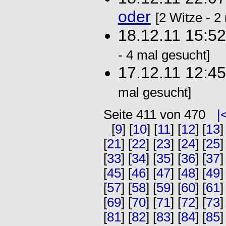
oder
[2 Witze - 2
18.12.11 15:5
- 4 mal gesucht]
17.12.11 12:4
mal gesucht]
Seite 411 von 470
|
[
9
] [
10
] [
11
] [
12
] [
13
]
[
21
] [
22
] [
23
] [
24
] [
25
]
[
33
] [
34
] [
35
] [
36
] [
37
]
[
45
] [
46
] [
47
] [
48
] [
49
]
[
57
] [
58
] [
59
] [
60
] [
61
]
[
69
] [
70
] [
71
] [
72
] [
73
]
[
81
] [
82
] [
83
] [
84
] [
85
]