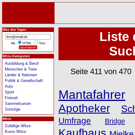
Witz des Tages
Liste 
Als
HTML
Text
Such
Witze-Kategorien
Ausbildung & Beruf
Menschen & Tiere
Seite 411 von 470
Länder & Nationen
Politik & Gesellschaft
Auto
Mantafahrer
Sport
Freizeit
Sammelsurium
Apotheker
Sc
Sonstige
Umfrage
Witze
Bridge
Zufällige Witze
Kaufhaus
Kurze Witze
Mielke