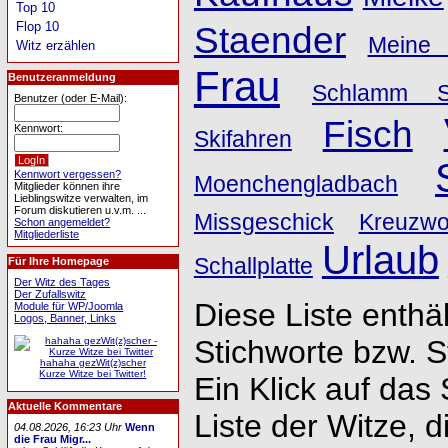
Top 10
Flop 10
Staender
Meine
Witz erzählen
Frau
Benutzeranmeldung
Schlamm S
Benutzer (oder E-Mail):
Fisch
Kennwort:
Skifahren
Kennwort vergessen?
Moenchengladbach
Mitglieder können ihre
Lieblingswitze verwalten, im
Forum diskutieren u.v.m. ...
Missgeschick
Kreuzwor
Schon angemeldet?
Mitgliederliste
Urlaub
Schallplatte
Für Ihre Homepage
Der Witz des Tages
Der Zufallswitz
Diese Liste enthäl
Module für WP/Joomla
Logos, Banner, Links
Stichworte bzw. 
hahaha gezWit(z)scher
Kurze Witze bei Twitter!
Ein Klick auf das 
Aktuelle Kommentare
Liste der Witze, d
04.08.2026, 16:23 Uhr
Wenn
die Frau Migr...