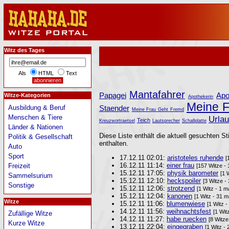
Witz des Tages
Als
HTML
Text
Mantafahrer
Papagei
Apo
Witze-Kategorien
Apothekerin
Meine F
Ausbildung & Beruf
Staender
Meine Frau Geht Fremd
Menschen & Tiere
Urla
Teich
Kreuzwortraetsel
Lautsprecher
Schallplatte
Länder & Nationen
Diese Liste enthält die aktuell gesuchten St
Politik & Gesellschaft
enthalten.
Auto
Sport
17.12.11 02:01:
aristoteles ruhende
[
16.12.11 11:14:
einer frau
Freizeit
[157 Witze - 
15.12.11 17:05:
physik barometer
[1 
Sammelsurium
15.12.11 12:10:
heckspoiler
[3 Witze -
Sonstige
15.12.11 12:06:
strotzend
[1 Witz - 1 m
15.12.11 12:04:
kanonen
[1 Witz - 31 m
Witze
15.12.11 11:06:
blumenwiese
[1 Witz -
14.12.11 11:56:
weihnachtsfest
[1 Wit
Zufällige Witze
14.12.11 11:27:
habe ruecken
[8 Witze
Kurze Witze
13.12.11 22:04:
eingegraben
[1 Witz -