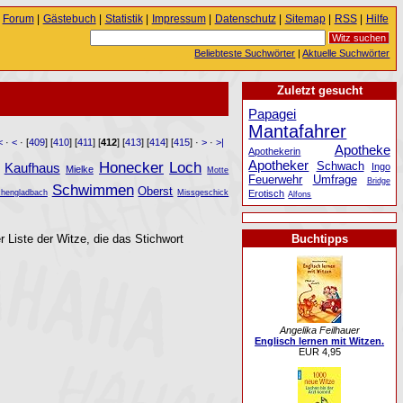
Forum
|
Gästebuch
|
Statistik
|
Impressum
|
Datenschutz
|
Sitemap
|
RSS
|
Hilfe
Beliebteste Suchwörter
|
Aktuelle Suchwörter
Zuletzt gesucht
Papagei
Mantafahrer
<
·
<
· [
409
] [
410
] [
411
] [
412
] [
413
] [
414
] [
415
] ·
>
·
>|
Apotheke
Apothekerin
Apotheker
Honecker
Loch
Schwach
Kaufhaus
Ingo
Mielke
Motte
Feuerwehr
Umfrage
Bridge
Schwimmen
Oberst
Erotisch
hengladbach
Missgeschick
Alfons
r Liste der Witze, die das Stichwort
Buchtipps
Angelika Feilhauer
Englisch lernen mit Witzen.
EUR 4,95