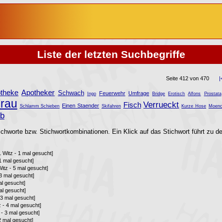
Liste der letzten Suchbegriffe
Seite 412 von 470
|
theke
Apotheker
Schwach
Feuerwehr
Umfrage
Ingo
Bridge
Erotisch
Alfons
Prostata
rau
Verrueckt
Fisch
Einen Staender
Schlamm Schieben
Skifahren
Kurze Hose
Moenc
ub
ichworte bzw. Stichwortkombinationen. Ein Klick auf das Stichwort führt zu de
1 Witz - 1 mal gesucht]
1 mal gesucht]
Witz - 5 mal gesucht]
 3 mal gesucht]
al gesucht]
al gesucht]
 3 mal gesucht]
z - 4 mal gesucht]
 - 3 mal gesucht]
 2 mal gesucht]