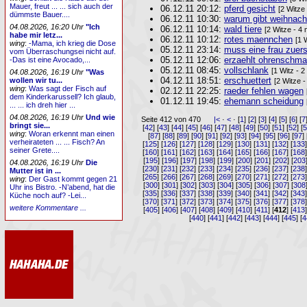
Mauer, freut ... ... sich auch der
06.12.11 20:12:
pferd gesicht
[2 Witze
dümmste Bauer....
06.12.11 10:30:
warum gibt weihnach
04.08.2026, 16:20 Uhr
"Ich
06.12.11 10:14:
wald tiere
[2 Witze - 4
habe mir letz...
06.12.11 10:12:
rotes maennchen
[1 
wing
:
-Mama, ich krieg die Dose
05.12.11 23:14:
muss eine frau zuer
vom Überraschungsei nicht auf.
05.12.11 12:06:
erzaehlt ohrenschma
-Das ist eine Avocado,...
05.12.11 08:45:
vollschlank
[1 Witz - 
04.08.2026, 16:19 Uhr
"Was
04.12.11 18:51:
erschuettert
wollen wir tu...
[2 Witze -
wing
:
Was sagt der Fisch auf
02.12.11 22:25:
raeder fehlen wagen
dem Kinderkarussell? Ich glaub,
01.12.11 19:45:
ehemann scheidung
... ... ich dreh hier ...
04.08.2026, 16:19 Uhr
Und wie
Seite 412 von 470
|<
·
<
· [
1
] [
2
] [
3
] [
4
] [
5
] [
6
] [
7
bringt sie...
[
42
] [
43
] [
44
] [
45
] [
46
] [
47
] [
48
] [
49
] [
50
] [
51
] [
52
] [
wing
:
Woran erkennt man einen
[
87
] [
88
] [
89
] [
90
] [
91
] [
92
] [
93
] [
94
] [
95
] [
96
] [
97
] 
verheirateten ... ... Fisch? An
[
125
] [
126
] [
127
] [
128
] [
129
] [
130
] [
131
] [
132
] [
133
seiner Grete....
[
160
] [
161
] [
162
] [
163
] [
164
] [
165
] [
166
] [
167
] [
168
[
195
] [
196
] [
197
] [
198
] [
199
] [
200
] [
201
] [
202
] [
203
04.08.2026, 16:19 Uhr
Die
[
230
] [
231
] [
232
] [
233
] [
234
] [
235
] [
236
] [
237
] [
238
Mutter ist in ...
[
265
] [
266
] [
267
] [
268
] [
269
] [
270
] [
271
] [
272
] [
273
wing
:
Der Gast kommt gegen 21
[
300
] [
301
] [
302
] [
303
] [
304
] [
305
] [
306
] [
307
] [
308
Uhr ins Bistro. -N’abend, hat die
[
335
] [
336
] [
337
] [
338
] [
339
] [
340
] [
341
] [
342
] [
343
Küche noch auf? -Lei...
[
370
] [
371
] [
372
] [
373
] [
374
] [
375
] [
376
] [
377
] [
378
weitere Kommentare ...
[
405
] [
406
] [
407
] [
408
] [
409
] [
410
] [
411
] [
412
] [
413
[
440
] [
441
] [
442
] [
443
] [
444
] [
445
] [
4