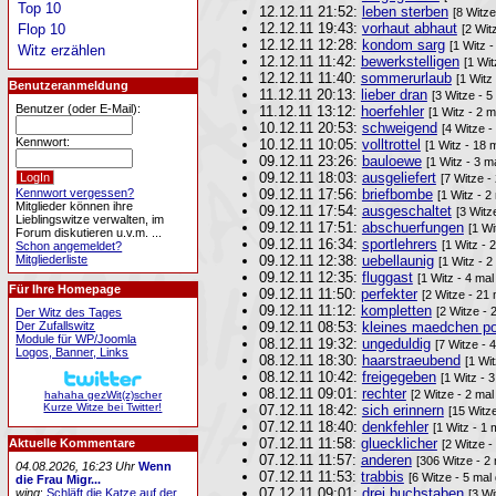
Top 10
12.12.11 21:52:
leben sterben
[8 Witze
12.12.11 19:43:
vorhaut abhaut
Flop 10
[2 Wit
12.12.11 12:28:
kondom sarg
[1 Witz 
Witz erzählen
12.12.11 11:42:
bewerkstelligen
[1 Wit
12.12.11 11:40:
sommerurlaub
[1 Witz
Benutzeranmeldung
11.12.11 20:13:
lieber dran
[3 Witze - 5
Benutzer (oder E-Mail):
11.12.11 13:12:
hoerfehler
[1 Witz - 2 
10.12.11 20:53:
schweigend
[4 Witze -
Kennwort:
10.12.11 10:05:
volltrottel
[1 Witz - 18 
09.12.11 23:26:
bauloewe
[1 Witz - 3 m
09.12.11 18:03:
ausgeliefert
[7 Witze -
Kennwort vergessen?
09.12.11 17:56:
briefbombe
[1 Witz - 2
Mitglieder können ihre
09.12.11 17:54:
ausgeschaltet
[3 Witz
Lieblingswitze verwalten, im
09.12.11 17:51:
abschuerfungen
[1 Wi
Forum diskutieren u.v.m. ...
09.12.11 16:34:
sportlehrers
[1 Witz - 
Schon angemeldet?
Mitgliederliste
09.12.11 12:38:
uebellaunig
[1 Witz - 
09.12.11 12:35:
fluggast
[1 Witz - 4 ma
Für Ihre Homepage
09.12.11 11:50:
perfekter
[2 Witze - 21
09.12.11 11:12:
kompletten
[2 Witze - 
Der Witz des Tages
Der Zufallswitz
09.12.11 08:53:
kleines maedchen pol
Module für WP/Joomla
08.12.11 19:32:
ungeduldig
[7 Witze - 
Logos, Banner, Links
08.12.11 18:30:
haarstraeubend
[1 Wi
08.12.11 10:42:
freigegeben
[1 Witz - 
08.12.11 09:01:
rechter
[2 Witze - 2 mal
hahaha gezWit(z)scher
Kurze Witze bei Twitter!
07.12.11 18:42:
sich erinnern
[15 Witz
07.12.11 18:40:
denkfehler
[1 Witz - 1 
07.12.11 11:58:
gluecklicher
Aktuelle Kommentare
[2 Witze -
07.12.11 11:57:
anderen
[306 Witze - 2
04.08.2026, 16:23 Uhr
Wenn
07.12.11 11:53:
trabbis
[6 Witze - 5 mal
die Frau Migr...
07.12.11 09:01:
drei buchstaben
wing
:
Schläft die Katze auf der
[3 Wi