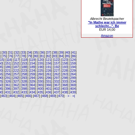
Albrecht Beutelspacher
"In Mathe war ich immer
schlecht...". Be
EUR 14,00
Amazon
] [
30
] [
31
] [
32
] [
33
] [
34
] [
35
] [
36
] [
37
] [
38
] [
39
] [
40
] [
41
]
] [
75
] [
76
] [
77
] [
78
] [
79
] [
80
] [
81
] [
82
] [
83
] [
84
] [
85
] [
86
]
115
] [
116
] [
117
] [
118
] [
119
] [
120
] [
121
] [
122
] [
123
] [
124
]
50
] [
151
] [
152
] [
153
] [
154
] [
155
] [
156
] [
157
] [
158
] [
159
]
85
] [
186
] [
187
] [
188
] [
189
] [
190
] [
191
] [
192
] [
193
] [
194
]
20
] [
221
] [
222
] [
223
] [
224
] [
225
] [
226
] [
227
] [
228
] [
229
]
55
] [
256
] [
257
] [
258
] [
259
] [
260
] [
261
] [
262
] [
263
] [
264
]
90
] [
291
] [
292
] [
293
] [
294
] [
295
] [
296
] [
297
] [
298
] [
299
]
25
] [
326
] [
327
] [
328
] [
329
] [
330
] [
331
] [
332
] [
333
] [
334
]
60
] [
361
] [
362
] [
363
] [
364
] [
365
] [
366
] [
367
] [
368
] [
369
]
95
] [
396
] [
397
] [
398
] [
399
] [
400
] [
401
] [
402
] [
403
] [
404
]
30
] [
431
] [
432
] [
433
] [
434
] [
435
] [
436
] [
437
] [
438
] [
439
]
 [
463
] [
464
] [
465
] [
466
] [
467
] [
468
] [
469
] [
470
] ·
>
·
>|