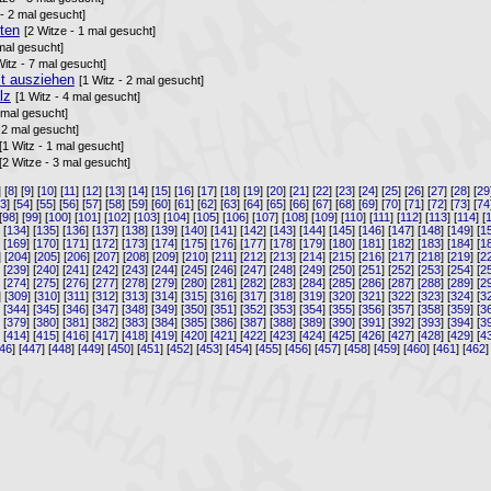
 - 2 mal gesucht]
ten
[2 Witze - 1 mal gesucht]
 mal gesucht]
Witz - 7 mal gesucht]
st ausziehen
[1 Witz - 2 mal gesucht]
lz
[1 Witz - 4 mal gesucht]
2 mal gesucht]
 2 mal gesucht]
[1 Witz - 1 mal gesucht]
[2 Witze - 3 mal gesucht]
] [
8
] [
9
] [
10
] [
11
] [
12
] [
13
] [
14
] [
15
] [
16
] [
17
] [
18
] [
19
] [
20
] [
21
] [
22
] [
23
] [
24
] [
25
] [
26
] [
27
] [
28
] [
29
53
] [
54
] [
55
] [
56
] [
57
] [
58
] [
59
] [
60
] [
61
] [
62
] [
63
] [
64
] [
65
] [
66
] [
67
] [
68
] [
69
] [
70
] [
71
] [
72
] [
73
] [
74
[
98
] [
99
] [
100
] [
101
] [
102
] [
103
] [
104
] [
105
] [
106
] [
107
] [
108
] [
109
] [
110
] [
111
] [
112
] [
113
] [
114
] [
] [
134
] [
135
] [
136
] [
137
] [
138
] [
139
] [
140
] [
141
] [
142
] [
143
] [
144
] [
145
] [
146
] [
147
] [
148
] [
149
] [
1
] [
169
] [
170
] [
171
] [
172
] [
173
] [
174
] [
175
] [
176
] [
177
] [
178
] [
179
] [
180
] [
181
] [
182
] [
183
] [
184
] [
1
] [
204
] [
205
] [
206
] [
207
] [
208
] [
209
] [
210
] [
211
] [
212
] [
213
] [
214
] [
215
] [
216
] [
217
] [
218
] [
219
] [
2
] [
239
] [
240
] [
241
] [
242
] [
243
] [
244
] [
245
] [
246
] [
247
] [
248
] [
249
] [
250
] [
251
] [
252
] [
253
] [
254
] [
2
] [
274
] [
275
] [
276
] [
277
] [
278
] [
279
] [
280
] [
281
] [
282
] [
283
] [
284
] [
285
] [
286
] [
287
] [
288
] [
289
] [
2
] [
309
] [
310
] [
311
] [
312
] [
313
] [
314
] [
315
] [
316
] [
317
] [
318
] [
319
] [
320
] [
321
] [
322
] [
323
] [
324
] [
3
] [
344
] [
345
] [
346
] [
347
] [
348
] [
349
] [
350
] [
351
] [
352
] [
353
] [
354
] [
355
] [
356
] [
357
] [
358
] [
359
] [
3
] [
379
] [
380
] [
381
] [
382
] [
383
] [
384
] [
385
] [
386
] [
387
] [
388
] [
389
] [
390
] [
391
] [
392
] [
393
] [
394
] [
3
] [
414
] [
415
] [
416
] [
417
] [
418
] [
419
] [
420
] [
421
] [
422
] [
423
] [
424
] [
425
] [
426
] [
427
] [
428
] [
429
] [
4
46
] [
447
] [
448
] [
449
] [
450
] [
451
] [
452
] [
453
] [
454
] [
455
] [
456
] [
457
] [
458
] [
459
] [
460
] [
461
] [
462
]