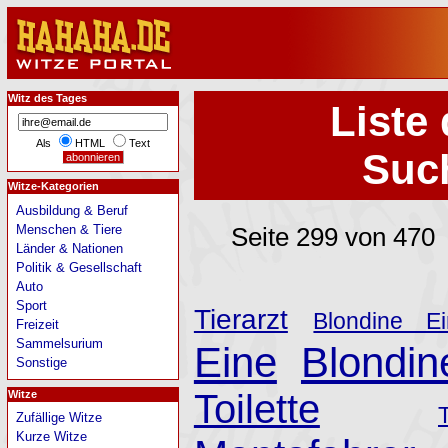
Witz des Tages
Liste 
Als
HTML
Text
Such
Witze-Kategorien
Ausbildung & Beruf
Menschen & Tiere
Seite 299 von 470
Länder & Nationen
Politik & Gesellschaft
Auto
Sport
Tierarzt
Blondine E
Freizeit
Sammelsurium
Eine
Blondin
Sonstige
Toilette
Witze
Zufällige Witze
Kurze Witze