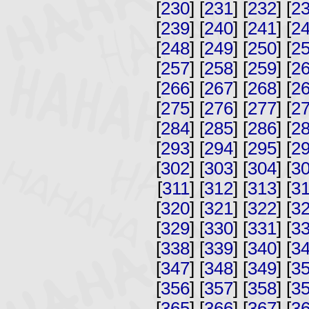
[
230
] [
231
] [
232
] [
2
[
239
] [
240
] [
241
] [
2
[
248
] [
249
] [
250
] [
2
[
257
] [
258
] [
259
] [
2
[
266
] [
267
] [
268
] [
2
[
275
] [
276
] [
277
] [
2
[
284
] [
285
] [
286
] [
2
[
293
] [
294
] [
295
] [
2
[
302
] [
303
] [
304
] [
3
[
311
] [
312
] [
313
] [
3
[
320
] [
321
] [
322
] [
3
[
329
] [
330
] [
331
] [
3
[
338
] [
339
] [
340
] [
3
[
347
] [
348
] [
349
] [
3
[
356
] [
357
] [
358
] [
3
[
365
] [
366
] [
367
] [
3