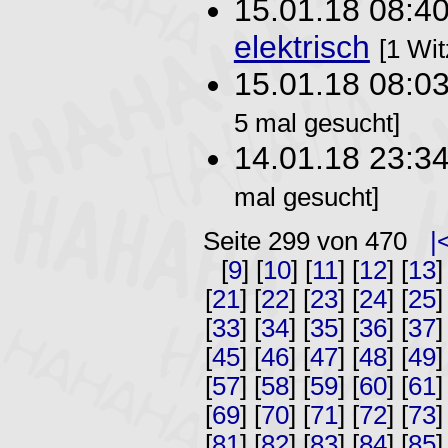
15.01.18 08:4
elektrisch
[1 Wit
15.01.18 08:0
5 mal gesucht]
14.01.18 23:3
mal gesucht]
Seite 299 von 470
|
[
9
] [
10
] [
11
] [
12
] [
13
]
[
21
] [
22
] [
23
] [
24
] [
25
]
[
33
] [
34
] [
35
] [
36
] [
37
]
[
45
] [
46
] [
47
] [
48
] [
49
]
[
57
] [
58
] [
59
] [
60
] [
61
]
[
69
] [
70
] [
71
] [
72
] [
73
]
[
81
] [
82
] [
83
] [
84
] [
85
]