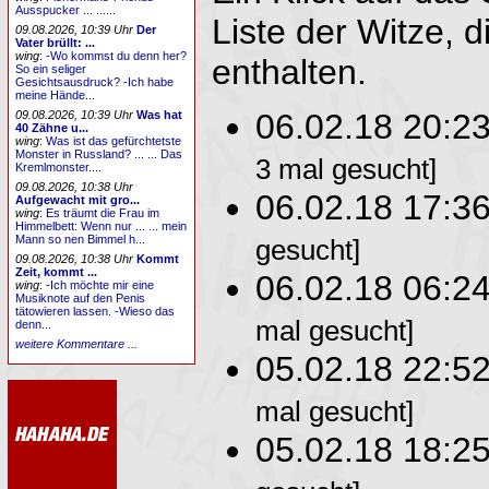
Ausspucker ... ......
Liste der Witze, d
09.08.2026, 10:39 Uhr
Der
Vater brüllt: ...
wing
:
-Wo kommst du denn her?
enthalten.
So ein seliger
Gesichtsausdruck? -Ich habe
meine Hände...
06.02.18 20:2
09.08.2026, 10:39 Uhr
Was hat
40 Zähne u...
wing
:
Was ist das gefürchtetste
Monster in Russland? ... ... Das
3 mal gesucht]
Kremlmonster....
09.08.2026, 10:38 Uhr
06.02.18 17:3
Aufgewacht mit gro...
wing
:
Es träumt die Frau im
Himmelbett: Wenn nur ... ... mein
Mann so nen Bimmel h...
gesucht]
09.08.2026, 10:38 Uhr
Kommt
Zeit, kommt ...
06.02.18 06:2
wing
:
-Ich möchte mir eine
Musiknote auf den Penis
tätowieren lassen. -Wieso das
mal gesucht]
denn...
weitere Kommentare ...
05.02.18 22:5
mal gesucht]
05.02.18 18:2