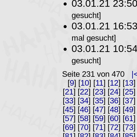
03.01.21 23:5
gesucht]
03.01.21 16:5
mal gesucht]
03.01.21 10:5
gesucht]
Seite 231 von 470
|
[
9
] [
10
] [
11
] [
12
] [
13
]
[
21
] [
22
] [
23
] [
24
] [
25
]
[
33
] [
34
] [
35
] [
36
] [
37
]
[
45
] [
46
] [
47
] [
48
] [
49
]
[
57
] [
58
] [
59
] [
60
] [
61
]
[
69
] [
70
] [
71
] [
72
] [
73
]
[
81
] [
82
] [
83
] [
84
] [
85
]