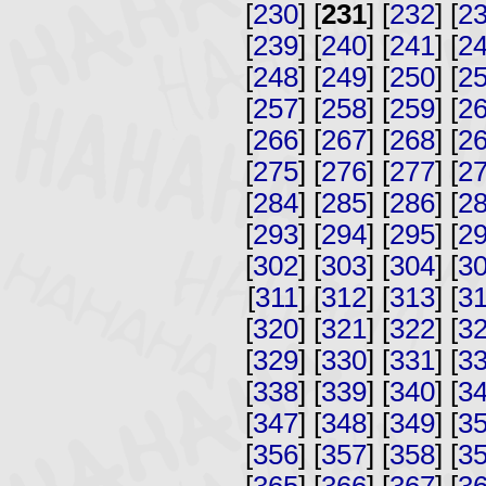
[
230
] [
231
] [
232
] [
2
[
239
] [
240
] [
241
] [
2
[
248
] [
249
] [
250
] [
2
[
257
] [
258
] [
259
] [
2
[
266
] [
267
] [
268
] [
2
[
275
] [
276
] [
277
] [
2
[
284
] [
285
] [
286
] [
2
[
293
] [
294
] [
295
] [
2
[
302
] [
303
] [
304
] [
3
[
311
] [
312
] [
313
] [
3
[
320
] [
321
] [
322
] [
3
[
329
] [
330
] [
331
] [
3
[
338
] [
339
] [
340
] [
3
[
347
] [
348
] [
349
] [
3
[
356
] [
357
] [
358
] [
3