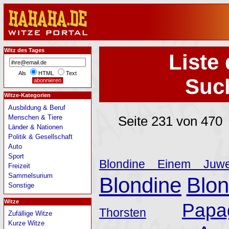
Witz des Tages
Liste 
Als
HTML
Text
Such
Witze-Kategorien
Ausbildung & Beruf
Menschen & Tiere
Seite 231 von 470
Länder & Nationen
Politik & Gesellschaft
Auto
Sport
Blondine Einem Juwel
Freizeit
Sammelsurium
Blondine
Blon
Sonstige
Witze
Papa
Thorsten
Zufällige Witze
Kurze Witze