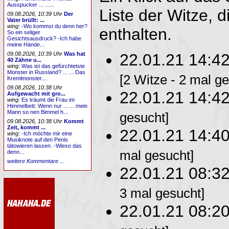
Ausspucker ... ......
Liste der Witze, d
09.08.2026, 10:39 Uhr
Der
Vater brüllt: ...
wing
:
-Wo kommst du denn her?
enthalten.
So ein seliger
Gesichtsausdruck? -Ich habe
meine Hände...
22.01.21 14:4
09.08.2026, 10:39 Uhr
Was hat
40 Zähne u...
wing
:
Was ist das gefürchtetste
Monster in Russland? ... ... Das
[2 Witze - 2 mal g
Kremlmonster....
09.08.2026, 10:38 Uhr
22.01.21 14:4
Aufgewacht mit gro...
wing
:
Es träumt die Frau im
Himmelbett: Wenn nur ... ... mein
Mann so nen Bimmel h...
gesucht]
09.08.2026, 10:38 Uhr
Kommt
Zeit, kommt ...
22.01.21 14:4
wing
:
-Ich möchte mir eine
Musiknote auf den Penis
tätowieren lassen. -Wieso das
mal gesucht]
denn...
weitere Kommentare ...
22.01.21 08:3
3 mal gesucht]
22.01.21 08:2