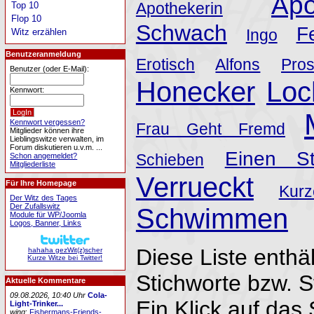
Apo
Apothekerin
Top 10
Flop 10
Schwach
F
Ingo
Witz erzählen
Benutzeranmeldung
Erotisch
Alfons
Pros
Benutzer (oder E-Mail):
Honecker
Loc
Kennwort:
Kennwort vergessen?
Frau Geht Fremd
Mitglieder können ihre
Lieblingswitze verwalten, im
Forum diskutieren u.v.m. ...
Einen St
Schieben
Schon angemeldet?
Mitgliederliste
Verrueckt
Für Ihre Homepage
Kur
Der Witz des Tages
Der Zufallswitz
Schwimmen
Module für WP/Joomla
Logos, Banner, Links
Diese Liste enthäl
hahaha gezWit(z)scher
Kurze Witze bei Twitter!
Stichworte bzw. 
Aktuelle Kommentare
09.08.2026, 10:40 Uhr
Cola-
Ein Klick auf das 
Light-Trinker...
wing
:
Fishermans-Friends-