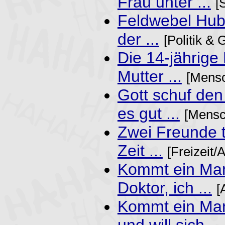
Frau unter ...
[
Feldwebel Hube
der ...
[Politik &
Die 14-jährige
Mutter ...
[Mensc
Gott schuf de
es gut ...
[Mensc
Zwei Freunde t
Zeit ...
[Freizeit/
Kommt ein Man
Doktor, ich ...
[
Kommt ein Ma
und will sich ...