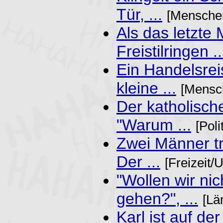
Tür, ...
[Menschen
Als das letzte
Freistilringen ..
Ein Handelsrei
kleine ...
[Mensc
Der katholische
"Warum ...
[Poli
Zwei Männer tr
Der ...
[Freizeit/
"Wollen wir nic
gehen?", ...
[Lä
Karl ist auf de