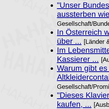
"Unser Bundes
aussterben wie 
Gesellschaft/Bund
In Österreich 
über ...
[Länder 
Im Lebensmitte
Kassierer ...
[A
Warum gibt es 
Altkleidercontai
Gesellschaft/Prom
"Dieses Klavie
kaufen, ...
[Ausb