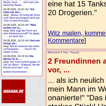
eine hat 15 Tank
Mauer, freut ... ... sich auch der
dümmste Bauer....
04.08.2026, 16:20 Uhr
"Ich
20 Drogerien."
habe mir letz...
wing
:
-Mama, ich krieg die Dose
vom Überraschungsei nicht auf.
-Das ist eine Avocado,...
04.08.2026, 16:19 Uhr
"Was
wollen wir tu...
wing
:
Was sagt der Fisch auf
Witz mailen, komment
dem Kinderkarussell? Ich glaub,
... ... ich dreh hier ...
Kommentare
]
04.08.2026, 16:19 Uhr
Und wie
bringt sie...
wing
:
Woran erkennt man einen
verheirateten ... ... Fisch? An
seiner Grete....
[
Menschen & Tiere
-
Frauen
]
04.08.2026, 16:19 Uhr
Die
2 Freundinnen a
Mutter ist in ...
wing
:
Der Gast kommt gegen 21
Uhr ins Bistro. -N’abend, hat die
vor, ...
Küche noch auf? -Lei...
weitere Kommentare ...
... als ich neuli
mein Mann im W
onanierte!" "Das i