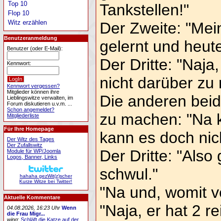
Top 10
Tankstellen!"
Flop 10
Witz erzählen
Der Zweite: "Mei
Benutzeranmeldung
gelernt und heute
Benutzer (oder E-Mail):
Der Dritte: "Naja
Kennwort:
nicht darüber zu 
Kennwort vergessen?
Mitglieder können ihre
Die anderen bei
Lieblingswitze verwalten, im
Forum diskutieren u.v.m. ...
Schon angemeldet?
zu machen: "Na 
Mitgliederliste
Für Ihre Homepage
kann es doch nic
Der Witz des Tages
Der Zufallswitz
Der Dritte: "Also
Module für WP/Joomla
Logos, Banner, Links
schwul."
hahaha gezWit(z)scher
Kurze Witze bei Twitter!
"Na und, womit v
Aktuelle Kommentare
"Naja, er hat 2 r
04.08.2026, 16:23 Uhr
Wenn
die Frau Migr...
wing
:
Schläft die Katze auf der