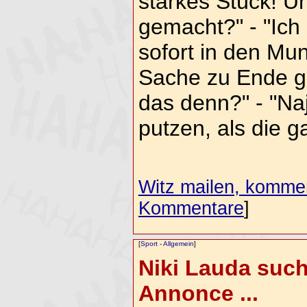
starkes Stück! U
gemacht?" - "Ich 
sofort in den M
Sache zu Ende g
das denn?" - "Na
putzen, als die 
Witz mailen, komment
Kommentare
]
[
Sport
-
Allgemein
]
Niki Lauda such
Annonce ...