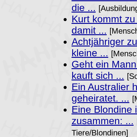
die ...
[Ausbildun
Kurt kommt zu
damit ...
[Mensch
Achtjähriger z
kleine ...
[Mensch
Geht ein Mann
kauft sich ...
[S
Ein Australier
geheiratet. ...
[
Eine Blondine 
zusammen: ...
Tiere/Blondinen]