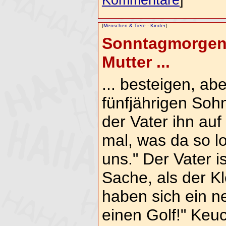
[
Menschen & Tiere
-
Kinder
]
Sonntagmorgens.
Mutter ...
... besteigen, ab
fünfjährigen Soh
der Vater ihn au
mal, was da so lo
uns." Der Vater is
Sache, als der Kl
haben sich ein n
einen Golf!" Keu