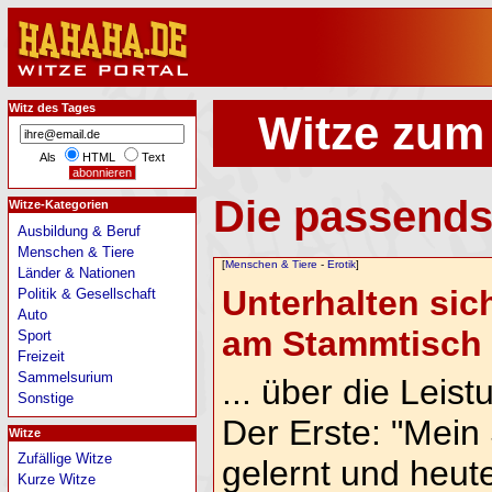
Witz des Tages
Witze zum
Als
HTML
Text
Die passends
Witze-Kategorien
Ausbildung & Beruf
Menschen & Tiere
[
Menschen & Tiere
-
Erotik
]
Länder & Nationen
Unterhalten sich
Politik & Gesellschaft
Auto
am Stammtisch .
Sport
Freizeit
Sammelsurium
... über die Leis
Sonstige
Der Erste: "Mein
Witze
Zufällige Witze
gelernt und heute
Kurze Witze