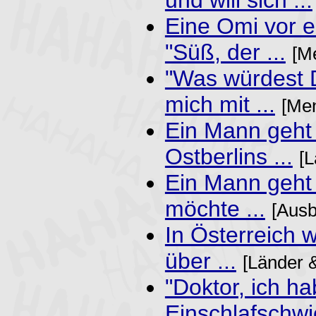
Eine Omi vor 
"Süß, der ...
[M
"Was würdest
mich mit ...
[Men
Ein Mann geht 
Ostberlins ...
[
Ein Mann geht 
möchte ...
[Ausb
In Österreich 
über ...
[Länder 
"Doktor, ich h
Einschlafschwie