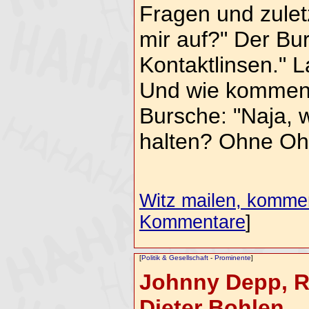
Fragen und zuletz
mir auf?" Der Bur
Kontaktlinsen." L
Und wie kommen 
Bursche: "Naja, w
halten? Ohne Oh
Witz mailen, komment
Kommentare
]
[
Politik & Gesellschaft
-
Prominente
]
Johnny Depp, R
Dieter Bohlen ...