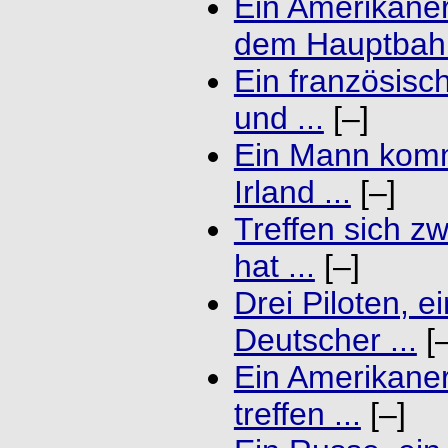
Ein Amerikaner
dem Hauptbahn
Ein französisc
und ...
[–]
Ein Mann komm
Irland ...
[–]
Treffen sich z
hat ...
[–]
Drei Piloten, e
Deutscher ...
[–
Ein Amerikaner
treffen ...
[–]