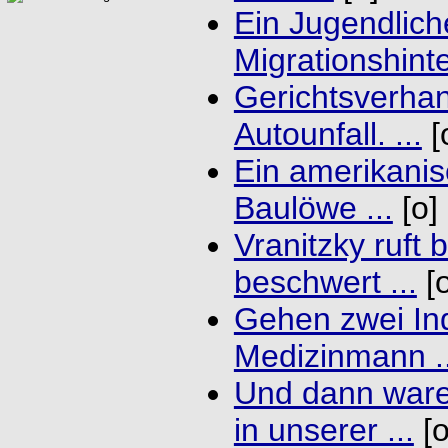
Ein Jugendlich
Migrationshinte
Gerichtsverha
Autounfall. ...
[
Ein amerikanis
Baulöwe ...
[o]
Vranitzky ruft 
beschwert ...
[o
Gehen zwei In
Medizinmann ..
Und dann ware
in unserer ...
[o