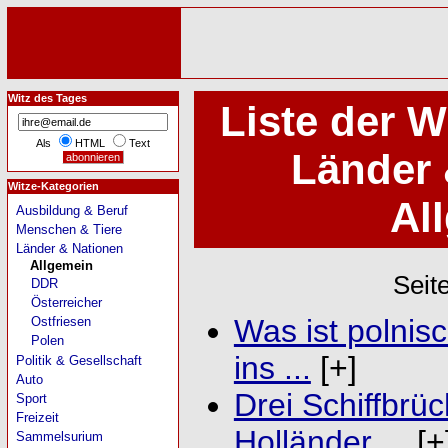
Witz des Tages
Liste der 
Als
HTML
Text
Länder 
Witze-Kategorien
Al
Ausbildung & Beruf
Menschen & Tiere
Länder & Nationen
Allgemein
Seit
DDR
Österreicher
Was ist polnis
Ostfriesen
Polen
ins ...
[+]
Politik & Gesellschaft
Auto
Drei Schiffbrüc
Sport
Freizeit
Holländer ...
[+
Sammelsurium