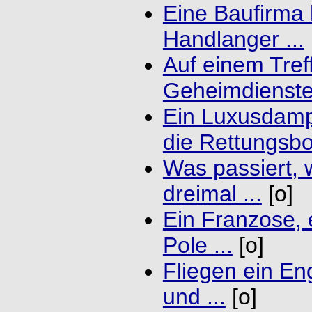
Eine Baufirma 
Handlanger ...
Auf einem Tref
Geheimdienste 
Ein Luxusdamp
die Rettungsboo
Was passiert, 
dreimal ...
[o]
Ein Franzose, 
Pole ...
[o]
Fliegen ein En
und ...
[o]