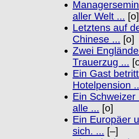
Managersemina
aller Welt ...
[o]
Letztens auf de
Chinese ...
[o]
Zwei Engländer
Trauerzug ...
[o
Ein Gast betritt
Hotelpension ..
Ein Schweizer 
alle ...
[o]
Ein Europäer u
sich. ...
[–]