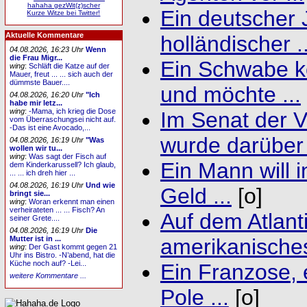
hahaha gezWit(z)scher
Ein deutscher 
Kurze Witze bei Twitter!
Aktuelle Kommentare
holländischer ..
04.08.2026, 16:23 Uhr
Wenn
die Frau Migr...
Ein Schwabe k
wing
:
Schläft die Katze auf der
Mauer, freut ... ... sich auch der
dümmste Bauer....
und möchte ...
04.08.2026, 16:20 Uhr
"Ich
habe mir letz...
wing
:
-Mama, ich krieg die Dose
Im Senat der V
vom Überraschungsei nicht auf.
-Das ist eine Avocado,...
wurde darüber 
04.08.2026, 16:19 Uhr
"Was
wollen wir tu...
wing
:
Was sagt der Fisch auf
Ein Mann will i
dem Kinderkarussell? Ich glaub,
... ... ich dreh hier ...
04.08.2026, 16:19 Uhr
Und wie
Geld ...
[o]
bringt sie...
wing
:
Woran erkennt man einen
verheirateten ... ... Fisch? An
Auf dem Atlanti
seiner Grete....
04.08.2026, 16:19 Uhr
Die
Mutter ist in ...
amerikanisches
wing
:
Der Gast kommt gegen 21
Uhr ins Bistro. -N’abend, hat die
Küche noch auf? -Lei...
Ein Franzose, 
weitere Kommentare ...
Pole ...
[o]