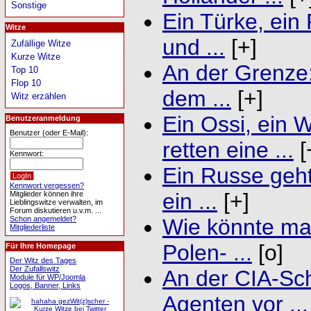
Sonstige
Ein Türke, ein
Witze
und ...
[+]
Zufällige Witze
Kurze Witze
An der Grenze:
Top 10
Flop 10
dem ...
[+]
Witz erzählen
Ein Ossi, ein 
Benutzeranmeldung
Benutzer (oder E-Mail):
retten eine ...
[
Kennwort:
Ein Russe geht 
Kennwort vergessen?
ein ...
[+]
Mitglieder können ihre
Lieblingswitze verwalten, im
Forum diskutieren u.v.m. ...
Schon angemeldet?
Wie könnte ma
Mitgliederliste
Polen- ...
[o]
Für Ihre Homepage
Der Witz des Tages
Der Zufallswitz
An der CIA-Sch
Module für WP/Joomla
Logos, Banner, Links
Agenten vor ...