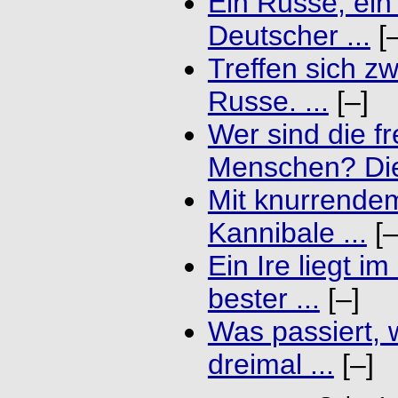
Ein Russe, ein
Deutscher ...
[–
Treffen sich z
Russe. ...
[–]
Wer sind die f
Menschen? Die 
Mit knurrend
Kannibale ...
[–
Ein Ire liegt i
bester ...
[–]
Was passiert, 
dreimal ...
[–]