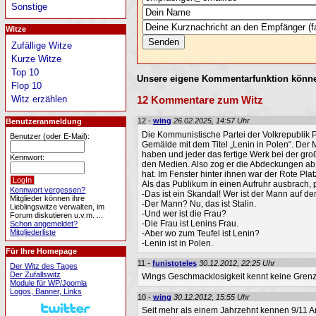
Sonstige
Witze
Zufällige Witze
Kurze Witze
Top 10
Unsere eigene Kommentarfunktion könne
Flop 10
Witz erzählen
12 Kommentare zum Witz
12 -
wing
26.02.2025, 14:57 Uhr
Benutzeranmeldung
Die Kommunistische Partei der Volkrepublik 
Benutzer (oder E-Mail):
Gemälde mit dem Titel „Lenin in Polen“. Der 
haben und jeder das fertige Werk bei der gro
Kennwort:
den Medien. Also zog er die Abdeckungen ab 
hat. Im Fenster hinter ihnen war der Rote Pla
Als das Publikum in einen Aufruhr ausbrach, 
Kennwort vergessen?
-Das ist ein Skandal! Wer ist der Mann auf de
Mitglieder können ihre
-Der Mann? Nu, das ist Stalin.
Lieblingswitze verwalten, im
-Und wer ist die Frau?
Forum diskutieren u.v.m. ...
-Die Frau ist Lenins Frau.
Schon angemeldet?
Mitgliederliste
-Aber wo zum Teufel ist Lenin?
-Lenin ist in Polen.
Für Ihre Homepage
11 -
funistoteles
30.12.2012, 22:25 Uhr
Der Witz des Tages
Der Zufallswitz
Wings Geschmacklosigkeit kennt keine Gren
Module für WP/Joomla
Logos, Banner, Links
10 -
wing
30.12.2012, 15:55 Uhr
Seit mehr als einem Jahrzehnt kennen 9/11 