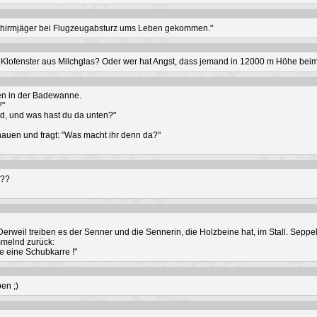
schirmjäger bei Flugzeugabsturz ums Leben gekommen."
e Klofenster aus Milchglas? Oder wer hat Angst, dass jemand in 12000 m Höhe be
en in der Badewanne.
?"
d, und was hast du da unten?"
auen und fragt: "Was macht ihr denn da?"
???
erweil treiben es der Senner und die Sennerin, die Holzbeine hat, im Stall. Seppel
mmelnd zurück:
de eine Schubkarre !"
ben ;)