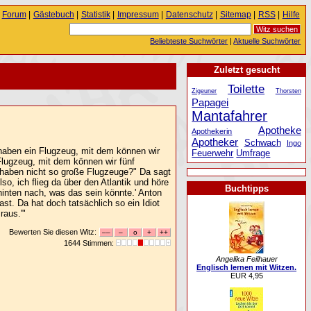
Forum
|
Gästebuch
|
Statistik
|
Impressum
|
Datenschutz
|
Sitemap
|
RSS
|
Hilfe
Beliebteste Suchwörter
|
Aktuelle Suchwörter
Zuletzt gesucht
Toilette
Zigeuner
Thorsten
Papagei
Mantafahrer
Apotheke
Apothekerin
Apotheker
Schwach
Ingo
 haben ein Flugzeug, mit dem können wir
Feuerwehr
Umfrage
Flugzeug, mit dem können wir fünf
 haben nicht so große Flugzeuge?" Da sagt
o, ich flieg da über den Atlantik und höre
Buchtipps
inten nach, was das sein könnte.' Anton
st. Da hat doch tatsächlich so ein Idiot
raus.'"
Bewerten Sie diesen Witz:
1644 Stimmen:
Angelika Feilhauer
Englisch lernen mit Witzen.
EUR 4,95