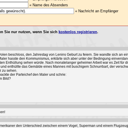
« Name des Absenders
« Nachricht an Empfänger
n Sie nur nutzen, wenn Sie sich
kostenlos registrieren
.
Polen beschloss, den Jahrestag von Lenins Geburt zu feiern. Sie wandte sich an e
Maler hasste den Kommunismus, erklärte sich aber unter der Bedingung einverstande
ßen Enthüllung sehen würde. Nach monatelanger geheimer Arbeit war es Zeit für di
und enthüllte das Gemälde eines Mannes mit buschigem Schnurrbart, der verschwit
tz zu sehen.
packte der Parteichef den Maler und schrie:
m Bild?
zen!
Amerikaner den Unterschied zwischen einem Vogel, Superman und einem Flugzeug