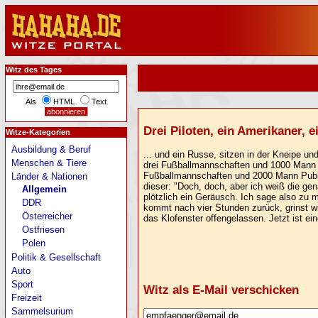
Witz des Tages
Als
HTML
Text
Drei Piloten, ein Amerikaner, e
Witze-Kategorien
Ausbildung & Beruf
... und ein Russe, sitzen in der Kneipe u
Menschen & Tiere
drei Fußballmannschaften und 1000 Mann Pu
Fußballmannschaften und 2000 Mann Publik
Länder & Nationen
dieser: "Doch, doch, aber ich weiß die gen
Allgemein
plötzlich ein Geräusch. Ich sage also zu 
DDR
kommt nach vier Stunden zurück, grinst wie
Österreicher
das Klofenster offengelassen. Jetzt ist ei
Ostfriesen
Polen
Politik & Gesellschaft
Auto
Sport
Witz als E-Mail verschicken
Freizeit
Sammelsurium