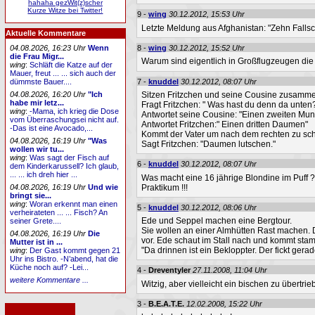
hahaha gezWit(z)scher
Kurze Witze bei Twitter!
9 -
wing
30.12.2012, 15:53 Uhr
Letzte Meldung aus Afghanistan: "Zehn Fall
Aktuelle Kommentare
8 -
wing
30.12.2012, 15:52 Uhr
04.08.2026, 16:23 Uhr
Wenn
die Frau Migr...
Warum sind eigentlich in Großflugzeugen di
wing
:
Schläft die Katze auf der
Mauer, freut ... ... sich auch der
7 -
knuddel
30.12.2012, 08:07 Uhr
dümmste Bauer....
Sitzen Fritzchen und seine Cousine zusamm
04.08.2026, 16:20 Uhr
"Ich
habe mir letz...
Fragt Fritzchen: " Was hast du denn da unten
wing
:
-Mama, ich krieg die Dose
Antwortet seine Cousine: "Einen zweiten Mun
vom Überraschungsei nicht auf.
Antwortet Fritzchen:" Einen dritten Daumen"
-Das ist eine Avocado,...
Kommt der Vater um nach dem rechten zu sch
04.08.2026, 16:19 Uhr
"Was
Sagt Fritzchen: "Daumen lutschen."
wollen wir tu...
wing
:
Was sagt der Fisch auf
6 -
knuddel
30.12.2012, 08:07 Uhr
dem Kinderkarussell? Ich glaub,
... ... ich dreh hier ...
Was macht eine 16 jährige Blondine im Puff 
Praktikum !!!
04.08.2026, 16:19 Uhr
Und wie
bringt sie...
wing
:
Woran erkennt man einen
5 -
knuddel
30.12.2012, 08:06 Uhr
verheirateten ... ... Fisch? An
Ede und Seppel machen eine Bergtour.
seiner Grete....
Sie wollen an einer Almhütten Rast machen. D
04.08.2026, 16:19 Uhr
Die
vor. Ede schaut im Stall nach und kommt sta
Mutter ist in ...
"Da drinnen ist ein Bekloppter. Der fickt gera
wing
:
Der Gast kommt gegen 21
Uhr ins Bistro. -N’abend, hat die
Küche noch auf? -Lei...
4 -
Dreventyler
27.11.2008, 11:04 Uhr
weitere Kommentare ...
Witzig, aber vielleicht ein bischen zu übertrie
3 -
B.E.A.T.E.
12.02.2008, 15:22 Uhr