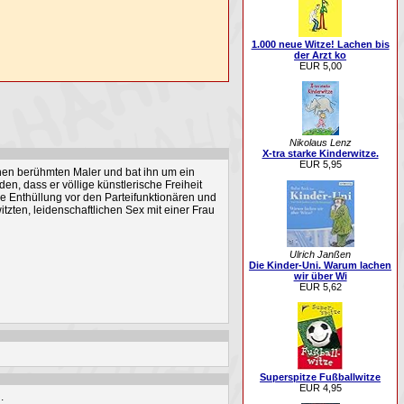
1.000 neue Witze! Lachen bis
der Arzt ko
EUR 5,00
Nikolaus Lenz
X-tra starke Kinderwitze.
EUR 5,95
inen berühmten Maler und bat ihn um ein
n, dass er völlige künstlerische Freiheit
e Enthüllung vor den Parteifunktionären und
zten, leidenschaftlichen Sex mit einer Frau
Ulrich Janßen
Die Kinder-Uni. Warum lachen
wir über Wi
EUR 5,62
Superspitze Fußballwitze
EUR 4,95
.