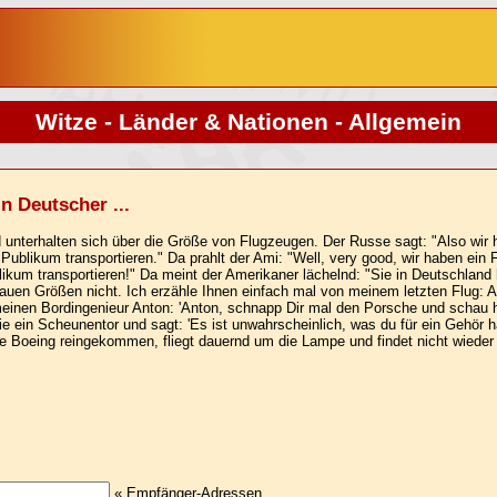
Witze - Länder & Nationen - Allgemein
in Deutscher ...
nd unterhalten sich über die Größe von Flugzeugen. Der Russe sagt: "Also wir
blikum transportieren." Da prahlt der Ami: "Well, very good, wir haben ein 
um transportieren!" Da meint der Amerikaner lächelnd: "Sie in Deutschland
auen Größen nicht. Ich erzähle Ihnen einfach mal von meinem letzten Flug: Als
meinen Bordingenieur Anton: 'Anton, schnapp Dir mal den Porsche und schau h
 ein Scheunentor und sagt: 'Es ist unwahrscheinlich, was du für ein Gehör ha
ne Boeing reingekommen, fliegt dauernd um die Lampe und findet nicht wieder 
« Empfänger-Adressen