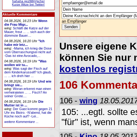
hahaha gezWit(z)scher
Kurze Witze bei Twitter!
Aktuelle Kommentare
04.08.2026, 16:23 Uhr
Wenn
an Empfänger
die Frau Migr...
wing
:
Schläft die Katze auf der
Mauer, freut ... ... sich auch der
dümmste Bauer....
04.08.2026, 16:20 Uhr
"Ich
Unsere eigene 
habe mir letz...
wing
:
-Mama, ich krieg die Dose
vom Überraschungsei nicht auf.
können Sie nur 
-Das ist eine Avocado,...
04.08.2026, 16:19 Uhr
"Was
wollen wir tu...
kostenlos regist
wing
:
Was sagt der Fisch auf
dem Kinderkarussell? Ich glaub,
... ... ich dreh hier ...
106 Kommenta
04.08.2026, 16:19 Uhr
Und wie
bringt sie...
wing
:
Woran erkennt man einen
verheirateten ... ... Fisch? An
seiner Grete....
106 -
wing
18.05.2017
04.08.2026, 16:19 Uhr
Die
Mutter ist in ...
wing
:
Der Gast kommt gegen 21
105: ...egtl. sollte
Uhr ins Bistro. -N’abend, hat die
Küche noch auf? -Lei...
"für" ist, wenn mans
weitere Kommentare ...
105 -
Kino
18.05.2017