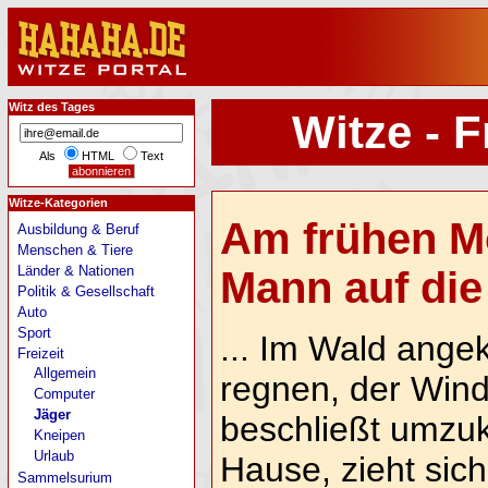
Witz des Tages
Witze - F
Als
HTML
Text
Witze-Kategorien
Am frühen M
Ausbildung & Beruf
Menschen & Tiere
Länder & Nationen
Mann auf die 
Politik & Gesellschaft
Auto
Sport
... Im Wald ange
Freizeit
Allgemein
regnen, der Win
Computer
Jäger
beschließt umzu
Kneipen
Urlaub
Hause, zieht sich
Sammelsurium