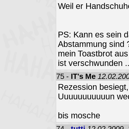
Weil er Handschuhe
PS: Kann es sein d
Abstammung sind ? 
mein Toastbrot aus
ist verschwunden ..
75 -
IT's Me
12.02.200
Rezession besiegt, 
Uuuuuuuuuuun wech
bis mosche
74 -
tutti
12.02.2009, 