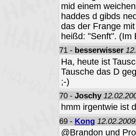
mid einem weichen
haddes d gibds ned
das der Frange mit
heißd: "Senft". (Im 
71 -
besserwisser
12
Ha, heute ist Tausc
Tausche das D geg
;-)
70 -
Joschy
12.02.20
hmm irgentwie ist d
69 -
Kong
12.02.2009
@Brandon und Prost 