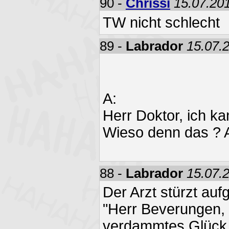
90 -
Chrissi
15.07.201
TW nicht schlecht
89 -
Labrador
15.07.
A:
Herr Doktor, ich ka
Wieso denn das ? A:
88 -
Labrador
15.07.
Der Arzt stürzt auf
"Herr Beverungen, 
verdammtes Glück, n