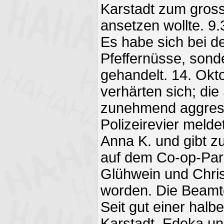
Karstadt zum gros
ansetzen wollte. 9.
Es habe sich bei d
Pfeffernüsse, son
gehandelt. 14. Okt
verhärten sich; die
zunehmend aggress
Polizeirevier meldet
Anna K. und gibt zu
auf dem Co-op-Par
Glühwein und Chri
worden. Die Beamte
Seit gut einer hal
Karstadt, Edeka un