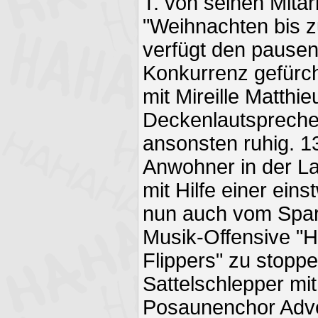
T. von seinen Mitar
"Weihnachten bis 
verfügt den pausen
Konkurrenz gefürc
mit Mireille Matthie
Deckenlautsprecher
ansonsten ruhig. 1
Anwohner in der L
mit Hilfe einer eins
nun auch vom Spar
Musik-Offensive "H
Flippers" zu stoppe
Sattelschlepper mi
Posaunenchor Adve