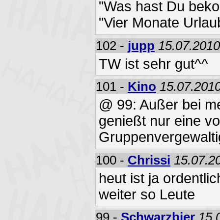
"Was hast Du bek
"Vier Monate Urlaub
102 -
jupp
15.07.2010
TW ist sehr gut^^
101 -
Kino
15.07.2010
@ 99: Außer bei me
genießt nur eine v
Gruppenvergewalti
100 -
Chrissi
15.07.2
heut ist ja ordentli
weiter so Leute
99 -
Schwarzbier
15.