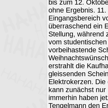
bis zum 12. Oktobe
ohne Ergebnis. 11.
Eingangsbereich vo
überraschend ein Es
Stellung, während
vom studentischen 
vorbeihastende Sch
Weihnachtswünsche
erstrahlt die Kauf
gleissenden Schei
Elektrokerzen. Di
kann zunächst nur
immerhin haben jet
Tengelmann den Er