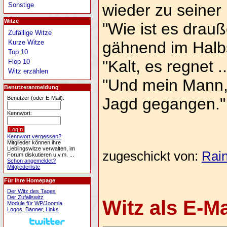
wieder zu seiner 
Sonstige
Witze
"Wie ist es drauß
Zufällige Witze
gähnend im Halbs
Kurze Witze
Top 10
"Kalt, es regnet ..
Flop 10
Witz erzählen
"Und mein Mann, d
Benutzeranmeldung
Jagd gegangen."
Benutzer (oder E-Mail):
Kennwort:
Kennwort vergessen?
Mitglieder können ihre
Lieblingswitze verwalten, im
zugeschickt von:
Rai
Forum diskutieren u.v.m. ...
Schon angemeldet?
Mitgliederliste
Für Ihre Homepage
Der Witz des Tages
Der Zufallswitz
Witz als E-M
Module für WP/Joomla
Logos, Banner, Links