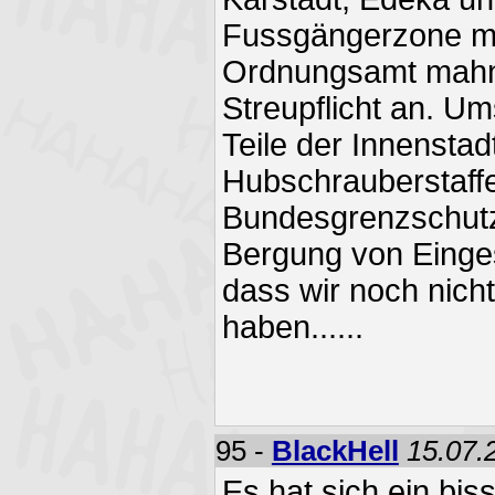
Fussgängerzone m
Ordnungsamt mahn
Streupflicht an. U
Teile der Innenstad
Hubschrauberstaffe
Bundesgrenzschutz
Bergung von Einge
dass wir noch nich
haben......
95 -
BlackHell
15.07.
Es hat sich ein bi