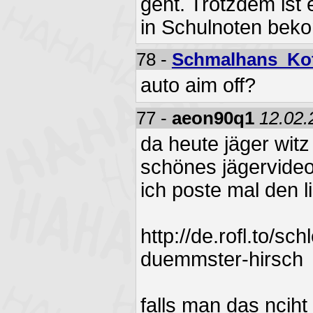
geht. Trotzdem ist 
in Schulnoten beko
78 -
Schmalhans_Ko
auto aim off?
77 -
aeon90q1
12.02.
da heute jäger witz 
schönes jägervideo
ich poste mal den l
http://de.rofl.to/sc
duemmster-hirsch
falls man das nciht