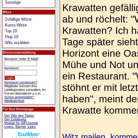
Sonstige
Krawatten gefälli
Witze
ab und röchelt: "
Zufällige Witze
Kurze Witze
Krawatten? Ich h
Top 10
Flop 10
Tage später sieh
Witz erzählen
Horizont eine Oas
Benutzeranmeldung
Benutzer (oder E-Mail):
Mühe und Not un
Kennwort:
ein Restaurant. 
Kennwort vergessen?
stöhnt er mit let
Mitglieder können ihre
Lieblingswitze verwalten, im
Forum diskutieren u.v.m. ...
haben", meint der
Schon angemeldet?
Mitgliederliste
Krawatte kommen 
Für Ihre Homepage
Der Witz des Tages
Der Zufallswitz
Module für WP/Joomla
Logos, Banner, Links
Witz mailen, komment