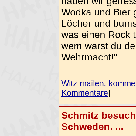
haben wir gefress
Wodka und Bier g
Löcher und bumse
was einen Rock tr
wem warst du den
Wehrmacht!"
Witz mailen, komment
Kommentare
]
Schmitz besuch
Schweden. ...