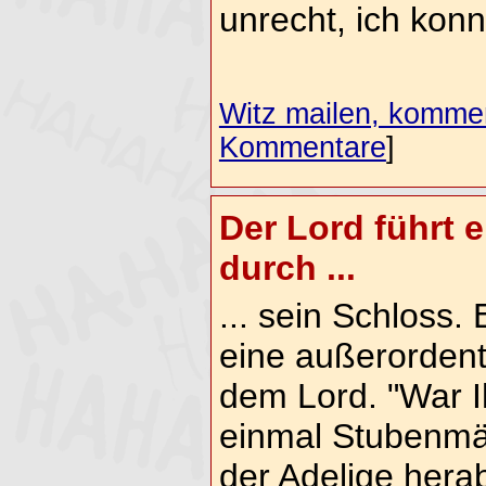
unrecht, ich kon
Witz mailen, komment
Kommentare
]
Der Lord führt 
durch ...
... sein Schloss.
eine außerordentl
dem Lord. "War Ih
einmal Stubenmäd
der Adelige hera