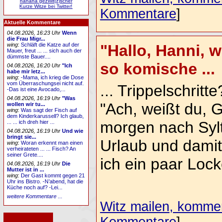
hahaha gezWit(z)scher
Kurze Witze bei Twitter!
Kommentare
]
Aktuelle Kommentare
04.08.2026, 16:23 Uhr
Wenn
die Frau Migr...
"Hallo, Hanni, 
wing
:
Schläft die Katze auf der
Mauer, freut ... ... sich auch der
dümmste Bauer....
so komische ...
04.08.2026, 16:20 Uhr
"Ich
habe mir letz...
wing
:
-Mama, ich krieg die Dose
vom Überraschungsei nicht auf.
... Trippelschritte
-Das ist eine Avocado,...
04.08.2026, 16:19 Uhr
"Was
"Ach, weißt du, G
wollen wir tu...
wing
:
Was sagt der Fisch auf
dem Kinderkarussell? Ich glaub,
morgen nach Syl
... ... ich dreh hier ...
04.08.2026, 16:19 Uhr
Und wie
bringt sie...
Urlaub und damit
wing
:
Woran erkennt man einen
verheirateten ... ... Fisch? An
seiner Grete....
ich ein paar Lock
04.08.2026, 16:19 Uhr
Die
Mutter ist in ...
wing
:
Der Gast kommt gegen 21
Uhr ins Bistro. -N’abend, hat die
Küche noch auf? -Lei...
weitere Kommentare ...
Witz mailen, komment