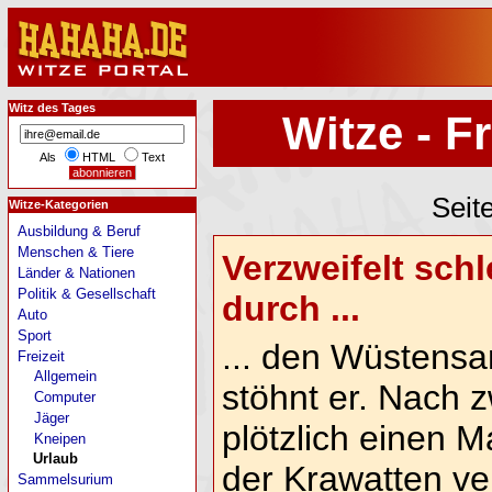
Witz des Tages
Witze - Fr
Als
HTML
Text
Seit
Witze-Kategorien
Ausbildung & Beruf
Menschen & Tiere
Verzweifelt schl
Länder & Nationen
Politik & Gesellschaft
durch ...
Auto
Sport
... den Wüstensa
Freizeit
Allgemein
stöhnt er. Nach z
Computer
Jäger
plötzlich einen 
Kneipen
Urlaub
der Krawatten ve
Sammelsurium