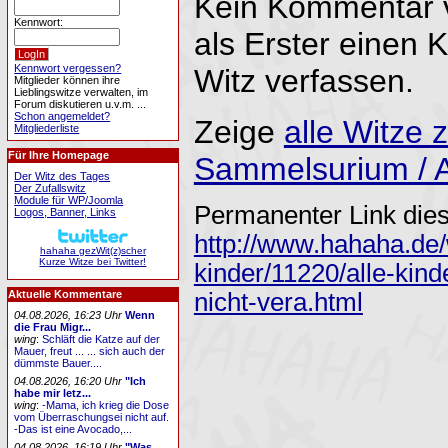
Kein Kommentar 
Kennwort:
als Erster einen
Kennwort vergessen?
Witz verfassen.
Mitglieder können ihre
Lieblingswitze verwalten, im
Forum diskutieren u.v.m. ...
Schon angemeldet?
Zeige
alle Witze
Mitgliederliste
Für Ihre Homepage
Sammelsurium / A
Der Witz des Tages
Der Zufallswitz
Module für WP/Joomla
Permanenter Link dies
Logos, Banner, Links
http://www.hahaha.de/
hahaha gezWit(z)scher
Kurze Witze bei Twitter!
kinder/11220/alle-kin
nicht-vera.html
Aktuelle Kommentare
04.08.2026, 16:23 Uhr
Wenn
die Frau Migr...
wing
:
Schläft die Katze auf der
Mauer, freut ... ... sich auch der
dümmste Bauer....
04.08.2026, 16:20 Uhr
"Ich
habe mir letz...
wing
:
-Mama, ich krieg die Dose
vom Überraschungsei nicht auf.
-Das ist eine Avocado,...
04.08.2026, 16:19 Uhr
"Was