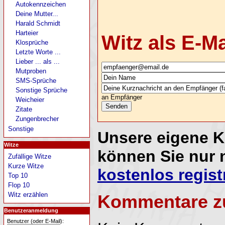
Autokennzeichen
Deine Mutter...
Harald Schmidt
Harteier
Witz als E-M
Klosprüche
Letzte Worte ...
Lieber ... als ...
Mutproben
SMS-Sprüche
Sonstige Sprüche
an Empfänger
Weicheier
Zitate
Zungenbrecher
Sonstige
Unsere eigene 
Witze
können Sie nur 
Zufällige Witze
Kurze Witze
kostenlos regist
Top 10
Flop 10
Witz erzählen
Kommentare z
Benutzeranmeldung
Benutzer (oder E-Mail):