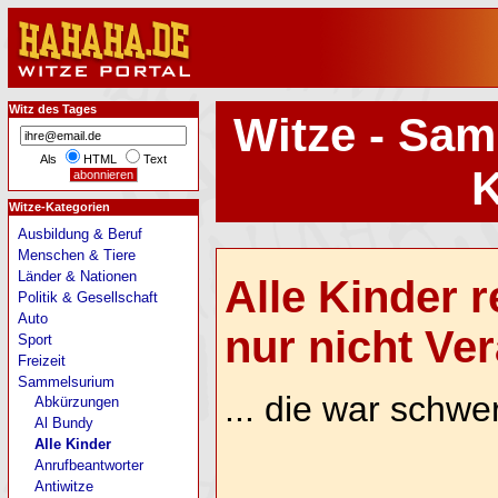
Witz des Tages
Witze - Sam
Als
HTML
Text
K
Witze-Kategorien
Ausbildung & Beruf
Menschen & Tiere
Länder & Nationen
Alle Kinder 
Politik & Gesellschaft
Auto
nur nicht Vera
Sport
Freizeit
Sammelsurium
... die war schwer
Abkürzungen
Al Bundy
Alle Kinder
Anrufbeantworter
Antiwitze