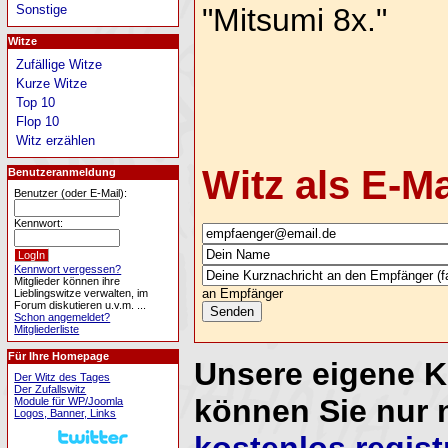
"Mitsumi 8x."
Sonstige
Witze
Zufällige Witze
Kurze Witze
Top 10
Flop 10
Witz erzählen
Witz als E-M
Benutzeranmeldung
Benutzer (oder E-Mail):
Kennwort:
Kennwort vergessen?
Mitglieder können ihre
an Empfänger
Lieblingswitze verwalten, im
Forum diskutieren u.v.m. ...
Schon angemeldet?
Mitgliederliste
Für Ihre Homepage
Unsere eigene 
Der Witz des Tages
Der Zufallswitz
können Sie nur 
Module für WP/Joomla
Logos, Banner, Links