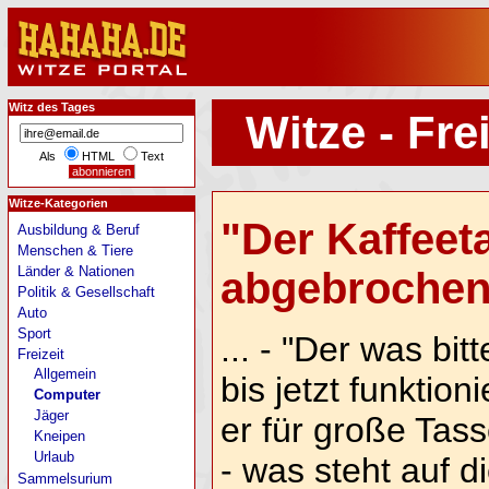
Witz des Tages
Witze - Fre
Als
HTML
Text
Witze-Kategorien
"Der Kaffeeta
Ausbildung & Beruf
Menschen & Tiere
Länder & Nationen
abgebrochen!
Politik & Gesellschaft
Auto
Sport
... - "Der was bit
Freizeit
Allgemein
bis jetzt funktioni
Computer
Jäger
er für große Tas
Kneipen
Urlaub
- was steht auf d
Sammelsurium