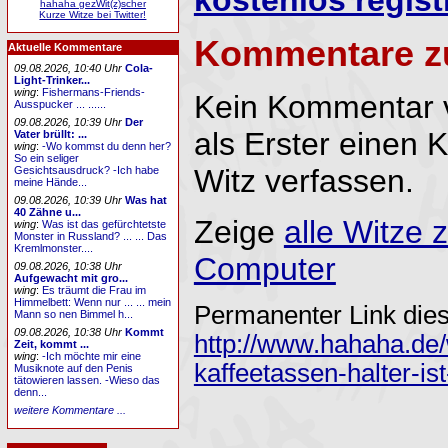
kostenlos regist
hahaha gezWit(z)scher
Kurze Witze bei Twitter!
Kommentare z
Aktuelle Kommentare
09.08.2026, 10:40 Uhr
Cola-
Light-Trinker...
wing
:
Fishermans-Friends-
Kein Kommentar 
Ausspucker ... ......
09.08.2026, 10:39 Uhr
Der
als Erster einen
Vater brüllt: ...
wing
:
-Wo kommst du denn her?
So ein seliger
Witz verfassen.
Gesichtsausdruck? -Ich habe
meine Hände...
09.08.2026, 10:39 Uhr
Was hat
40 Zähne u...
Zeige
alle Witze 
wing
:
Was ist das gefürchtetste
Monster in Russland? ... ... Das
Kremlmonster....
Computer
09.08.2026, 10:38 Uhr
Aufgewacht mit gro...
wing
:
Es träumt die Frau im
Himmelbett: Wenn nur ... ... mein
Permanenter Link dies
Mann so nen Bimmel h...
09.08.2026, 10:38 Uhr
Kommt
http://www.hahaha.de/
Zeit, kommt ...
wing
:
-Ich möchte mir eine
kaffeetassen-halter-i
Musiknote auf den Penis
tätowieren lassen. -Wieso das
denn...
weitere Kommentare ...