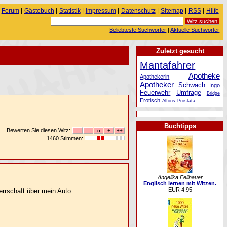
Forum
|
Gästebuch
|
Statistik
|
Impressum
|
Datenschutz
|
Sitemap
|
RSS
|
Hilfe
Beliebteste Suchwörter
|
Aktuelle Suchwörter
Zuletzt gesucht
Mantafahrer
Apotheke
Apothekerin
Apotheker
Schwach
Ingo
Feuerwehr
Umfrage
Bridge
Erotisch
Alfons
Prostata
Buchtipps
Bewerten Sie diesen Witz:
1460 Stimmen:
Angelika Feilhauer
Englisch lernen mit Witzen.
EUR 4,95
errschaft über mein Auto.