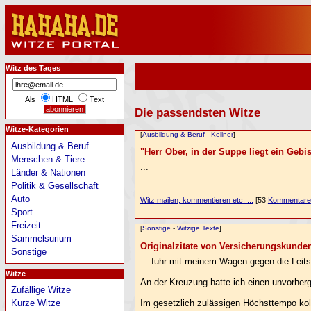
Witz des Tages
Als
HTML
Text
Die passendsten Witze
Witze-Kategorien
[
Ausbildung & Beruf
-
Kellner
]
Ausbildung & Beruf
"Herr Ober, in der Suppe liegt ein Gebiss!
Menschen & Tiere
...
Länder & Nationen
Politik & Gesellschaft
Auto
Witz mailen, kommentieren etc. ...
[53
Kommentare
Sport
Freizeit
[
Sonstige
-
Witzige Texte
]
Sammelsurium
Originalzitate von Versicherungskunden
Sonstige
... fuhr mit meinem Wagen gegen die Leits
Witze
An der Kreuzung hatte ich einen unvorherg
Zufällige Witze
Im gesetzlich zulässigen Höchsttempo koll
Kurze Witze