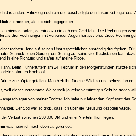
ch das andere Fahrzeug noch ein und beschädigte den linken Kotflügel des 
blick zusammen, als sie sich begegneten.
e ich niemals sofort, da mir dazu einfach das Geld fehlt. Die Rechnungen we
Monats drei Rechnungen mit verbunden Augen herausziehe. Diese Rechnungen b
t.
einer rechten Hand auf seinen Unaussprechlichen anständig draufgeben. Für 
uter Schreck einen Sprung, der Schlag auf seine vier Buchstaben kam dazu. D
nd in eine Richtung und trafen auf meine Rippe.
 Hahn. Beim Hühnerfüttern am 24. Februar in den Morgenstunden stürzte sich 
andete sofort im Kochtopf.
 Dritter zum Opfer gefallen. Man hielt ihn für eine Wildsau und schoss ihn an.
, weil dieses verdammte Weibervolk ja keine vernünftigen Schuhe tragen will
- abgeschlagen von meiner Tochter. Ich habe nur leider den Kopf statt des Sc
Anhänger. Der Sog war so groß, dass ich über die Kreuzung gezogen wurde.
der Verlust zwischen 250.000 DM und einer Viertelmillion liegen.
mir war, habe ich nach oben aufgerundet.
Hoppsassa sprang ich übermütig nach oben, wobei mich mein Tanzpartner kräf