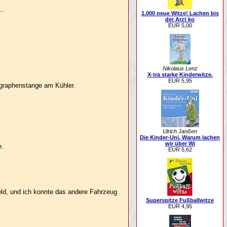
..
1.000 neue Witze! Lachen bis
der Arzt ko
EUR 5,00
Nikolaus Lenz
X-tra starke Kinderwitze.
EUR 5,95
egraphenstange am Kühler.
Ulrich Janßen
Die Kinder-Uni. Warum lachen
wir über Wi
e.
EUR 5,62
feld, und ich konnte das andere Fahrzeug
Superspitze Fußballwitze
EUR 4,95