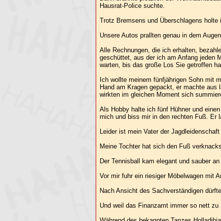
Hausrat-Police suchte.
Trotz Bremsens und Überschlagens holte i
Unsere Autos prallten genau in dem Augen
Alle Rechnungen, die ich erhalten, bezahl
geschüttet, aus der ich am Anfang jeden 
warten, bis das große Los Sie getroffen ha
Ich wollte meinem fünfjährigen Sohn mit m
Hand am Kragen gepackt, er machte aus la
wirkten im gleichen Moment sich summiere
Als Hobby halte ich fünf Hühner und einen
mich und biss mir in den rechten Fuß. Er l
Leider ist mein Vater der Jagdleidenschaft
Meine Tochter hat sich den Fuß verknackst
Der Tennisball kam elegant und sauber an 
Vor mir fuhr ein riesiger Möbelwagen mit 
Nach Ansicht des Sachverständigen dürfte 
Und weil das Finanzamt immer so nett zu 
Während des bekannten Tanzes Holladihia-