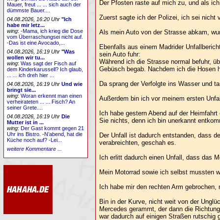
Der Pfosten raste auf mich zu, und als ic
Mauer, freut ... ... sich auch der
dümmste Bauer....
Zuerst sagte ich der Polizei, ich sei nich
04.08.2026, 16:20 Uhr
"Ich
habe mir letz...
wing
:
-Mama, ich krieg die Dose
Als mein Auto von der Strasse abkam, wur
vom Überraschungsei nicht auf.
-Das ist eine Avocado,...
Ebenfalls aus einem Madrider Unfallberic
04.08.2026, 16:19 Uhr
"Was
sein Auto fuhr:
wollen wir tu...
Während ich die Strasse normal befuhr, ü
wing
:
Was sagt der Fisch auf
Gebüsch begab. Nachdem ich die Hosen he
dem Kinderkarussell? Ich glaub,
... ... ich dreh hier ...
Da sprang der Verfolgte ins Wasser und ta
04.08.2026, 16:19 Uhr
Und wie
bringt sie...
wing
:
Woran erkennt man einen
Außerdem bin ich vor meinem ersten Unfall
verheirateten ... ... Fisch? An
seiner Grete....
Ich habe gestern Abend auf der Heimfahrt
04.08.2026, 16:19 Uhr
Die
Sie nichts, denn ich bin unerkannt entko
Mutter ist in ...
wing
:
Der Gast kommt gegen 21
Uhr ins Bistro. -N’abend, hat die
Der Unfall ist dadurch entstanden, dass de
Küche noch auf? -Lei...
verabreichten, geschah es.
weitere Kommentare ...
Ich erlitt dadurch einen Unfall, dass das
Mein Motorrad sowie ich selbst mussten 
Ich habe mir den rechten Arm gebrochen, m
Bin in der Kurve, nicht weit von der Ung
Mercedes gerammt, der dann die Richtung d
war dadurch auf einigen Straßen rutschig 