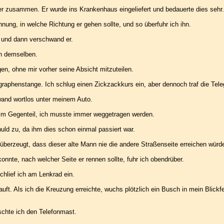
 zusammen. Er wurde ins Krankenhaus eingeliefert und bedauerte dies sehr.
ung, in welche Richtung er gehen sollte, und so überfuhr ich ihn.
 und dann verschwand er.
in demselben.
en, ohne mir vorher seine Absicht mitzuteilen.
graphenstange. Ich schlug einen Zickzackkurs ein, aber dennoch traf die Tel
wand wortlos unter meinem Auto.
 im Gegenteil, ich musste immer weggetragen werden.
uld zu, da ihm dies schon einmal passiert war.
 überzeugt, dass dieser alte Mann nie die andere Straßenseite erreichen würd
nnte, nach welcher Seite er rennen sollte, fuhr ich obendrüber.
chlief ich am Lenkrad ein.
uft. Als ich die Kreuzung erreichte, wuchs plötzlich ein Busch in mein Blick
ischte ich den Telefonmast.