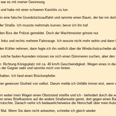
war es mit meiner Gesinnung.
und habe mit einer schweren Kastritis zu tun.
 eine falsche Grundstücksauffahrt und rammte einen Baum, der bei mir dort 
der Straße. Ich musste mehrmals kurven, bevor ich ihn traf.
den Biss der Polizei gemeldet. Doch der Wachtmeister grinste nur.
n links und rechts mehrere Fahrzeuge. Ich wusste nicht mehr wohin und dann 
 den Kühler nehmen; dann fegte ich ihn seitlich über die Windschutzscheibe ab
r solche faulen Ausreden müssen sie sich einen Dümmeren suchen, aber den
str. Richtung Königsplatz mit ca. 40 km/h Geschwindigkeit. Wegen eines in d
m der Gegner wahr und rammte mich von hinten.
alten. Ich fand einen Brückenpfeiler.
ner gewissen Sturheit von selbst. Darum melde ich Unfälle immer erst, wenn
dern wobei mein Wagen einen Obststand streifte und ich - behindert durch die
 eines Briefkastens auf die andere Straßenseite geriet, dort gegen einen Ba
utschte. Danach verlor ich bedauerlicherweise die Herrschaft über mein Auto
 Mal. Wenn Sie dann nicht antworten, schreibe ich gleich wieder.