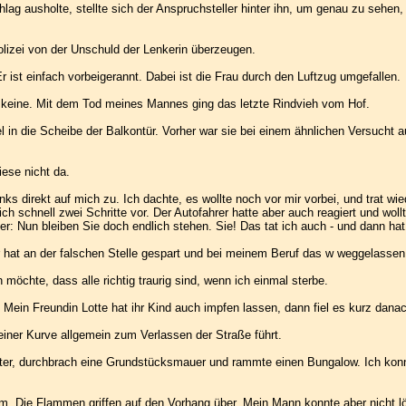
 ausholte, stellte sich der Anspruchsteller hinter ihn, um genau zu sehen, 
Polizei von der Unschuld der Lenkerin überzeugen.
 ist einfach vorbeigerannt. Dabei ist die Frau durch den Luftzug umgefallen.
 keine. Mit dem Tod meines Mannes ging das letzte Rindvieh vom Hof.
l in die Scheibe der Balkontür. Vorher war sie bei einem ähnlichen Versucht 
iese nicht da.
links direkt auf mich zu. Ich dachte, es wollte noch vor mir vorbei, und trat wi
 ich schnell zwei Schritte vor. Der Autofahrer hatte aber auch reagiert und woll
 er: Nun bleiben Sie doch endlich stehen. Sie! Das tat ich auch - und dann hat
r hat an der falschen Stelle gespart und bei meinem Beruf das w weggelassen
möchte, dass alle richtig traurig sind, wenn ich einmal sterbe.
. Mein Freundin Lotte hat ihr Kind auch impfen lassen, dann fiel es kurz dan
einer Kurve allgemein zum Verlassen der Straße führt.
unter, durchbrach eine Grundstücksmauer und rammte einen Bungalow. Ich konn
. Die Flammen griffen auf den Vorhang über. Mein Mann konnte aber nicht lös