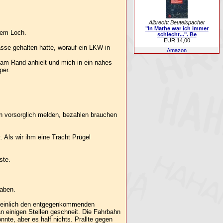
Albrecht Beutelspacher
"In Mathe war ich immer
nem Loch.
schlecht...". Be
EUR 14,00
sse gehalten hatte, worauf ein LKW in
Amazon
am Rand anhielt und mich in ein nahes
per.
n vorsorglich melden, bezahlen brauchen
. Als wir ihm eine Tracht Prügel
ste.
haben.
scheinlich den entgegenkommenden
n einigen Stellen geschneit. Die Fahrbahn
nte, aber es half nichts. Prallte gegen