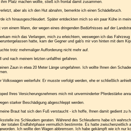
h ihm Platz machen wollte, stieß ich frontal damit zusammen.
t verletzt, aber als ich den Hut abnahm, bemerkte ich einen Schädelbruch.
de ich hinausgeschleudert. Später entdeckten mich so ein paar Kühe in mei
ht von einem Mann, der wegen eines dringenden Bedürfnisses auf der Landstra
berkam mich das Verlangen, mich zu erleichtern, weswegen ich das Fahrzeug 
runtergelassen hatte, kam der Gegner und gab's mir von hinten mit dem Kip
uchte trotz mehrmaliger Aufforderung nicht mehr auf.
 und nach meinem letzten unfallfrei gefahren.
 einen Zaun in etwa 20 Meter Länge umgefahren. Ich wollte Ihnen den Schade
mmen.
r Volkswagen weiterfuhr. Er musste verfolgt werden, ehe er schließlich anhielt
 Moped Ihres Versicherungsnehmers mich mit unverminderter Pferdestärke anra
wegen starker Beschädigung abgeschleppt werden.
eine Braut hat sich den Fuß verstaucht - ich hoffe, Ihnen damit gedient zu 
lücksstelle ins Schleudern geraten. Während des Schleuderns habe ich wahr
er totalen Endfahrtphase vermutlich bestimmte. Es hatte zwischenzeitlich a
geworden. Ich wollte den Wagen abbremsen. Ich habe gekämpft wie ich nur kon