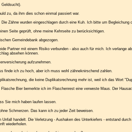
 Geldsucht).
uld zu, da ihm dies schon einmal passiert war.
 Die Zähne wurden eingeschlagen durch eine Kuh. Ich bitte um Begleichung 
einen Seite geprüft, ohne meine Kehrseite zu berücksichtigen.
erischen Gemeindebank abgezogen.
beide Partner mit einem Risiko verbunden - also auch für mich. Ich verlange a
schlag absehen können.
ankenversicherung aufzunehmen.
ss finde ich zu hoch, aber ich muss wohl zähneknirschend zahlen.
likatsrechnung, die keine Duplikatsrechnung mehr ist, weil ich das Wort "Dup
 Flasche Bier bemerkte ich im Flaschenrest eine verweste Maus. Der Hausarzt
ass Sie mich haben laufen lassen.
ohne Schmerzen. Das kann ich zu jeder Zeit beweisen.
en Unfall handelt. Die Verletzung - Aushaken des Unterkiefers - entstand dur
nft wiederholen.