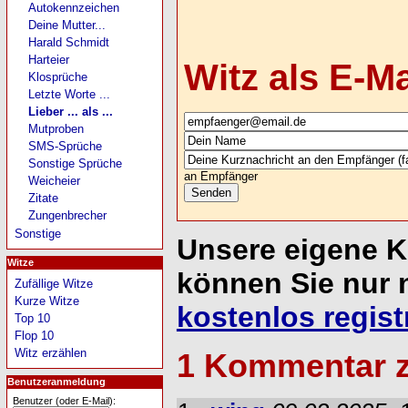
Autokennzeichen
Deine Mutter...
Harald Schmidt
Harteier
Witz als E-M
Klosprüche
Letzte Worte ...
Lieber ... als ...
Mutproben
SMS-Sprüche
Sonstige Sprüche
an Empfänger
Weicheier
Zitate
Zungenbrecher
Sonstige
Unsere eigene 
Witze
können Sie nur 
Zufällige Witze
Kurze Witze
kostenlos regist
Top 10
Flop 10
Witz erzählen
1 Kommentar 
Benutzeranmeldung
Benutzer (oder E-Mail):