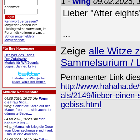
1 -
wing
09.02.2025, 
Kennwort:
Lieber "After eights
Kennwort vergessen?
Mitglieder können ihre
Lieblingswitze verwalten, im
...
Forum diskutieren u.v.m. ...
Schon angemeldet?
Mitgliederliste
Zeige
alle Witze
Für Ihre Homepage
Der Witz des Tages
Der Zufallswitz
Sammelsurium / Lie
Module für WP/Joomla
Logos, Banner, Links
Permanenter Link dies
hahaha gezWit(z)scher
Kurze Witze bei Twitter!
http://www.hahaha.de/
Aktuelle Kommentare
als/2149/lieber-einen-
04.08.2026, 16:23 Uhr
Wenn
gebiss.html
die Frau Migr...
wing
:
Schläft die Katze auf der
Mauer, freut ... ... sich auch der
dümmste Bauer....
04.08.2026, 16:20 Uhr
"Ich
habe mir letz...
wing
:
-Mama, ich krieg die Dose
vom Überraschungsei nicht auf.
-Das ist eine Avocado,...
04.08.2026, 16:19 Uhr
"Was