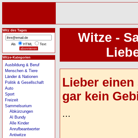
Witz des Tages
Witze - S
Als
HTML
Text
Lieber
Witze-Kategorien
Ausbildung & Beruf
Menschen & Tiere
Länder & Nationen
Lieber einen 
Politik & Gesellschaft
Auto
gar kein Gebis
Sport
Freizeit
Sammelsurium
...
Abkürzungen
Al Bundy
Alle Kinder
Anrufbeantworter
Antiwitze