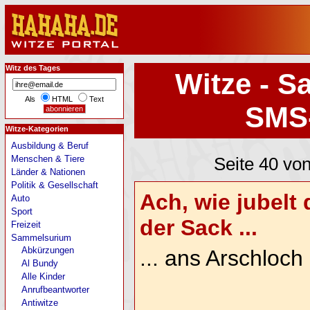
Witz des Tages
Witze - S
Als
HTML
Text
SMS
Witze-Kategorien
Ausbildung & Beruf
Menschen & Tiere
Seite 40 vo
Länder & Nationen
Politik & Gesellschaft
Ach, wie jubelt
Auto
Sport
der Sack ...
Freizeit
Sammelsurium
Abkürzungen
... ans Arschloch
Al Bundy
Alle Kinder
Anrufbeantworter
Antiwitze