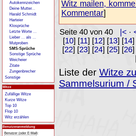
Witz mailen, komment
Autokennzeichen
Deine Mutter...
Kommentar
]
Harald Schmidt
Harteier
Klosprüche
Seite 40 von 40
|<
·
Letzte Worte ...
Lieber ... als ...
[
10
] [
11
] [
12
] [
13
] [
14
]
Mutproben
[
22
] [
23
] [
24
] [
25
] [
26
]
SMS-Sprüche
Sonstige Sprüche
Weicheier
Zitate
Liste der
Witze z
Zungenbrecher
Sonstige
Sammelsurium /
Witze
Zufällige Witze
Kurze Witze
Top 10
Flop 10
Witz erzählen
Benutzeranmeldung
Benutzer (oder E-Mail):