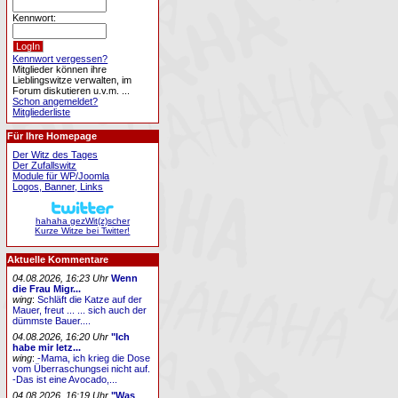
Kennwort:
Kennwort vergessen?
Mitglieder können ihre
Lieblingswitze verwalten, im
Forum diskutieren u.v.m. ...
Schon angemeldet?
Mitgliederliste
Für Ihre Homepage
Der Witz des Tages
Der Zufallswitz
Module für WP/Joomla
Logos, Banner, Links
hahaha gezWit(z)scher
Kurze Witze bei Twitter!
Aktuelle Kommentare
04.08.2026, 16:23 Uhr
Wenn
die Frau Migr...
wing
:
Schläft die Katze auf der
Mauer, freut ... ... sich auch der
dümmste Bauer....
04.08.2026, 16:20 Uhr
"Ich
habe mir letz...
wing
:
-Mama, ich krieg die Dose
vom Überraschungsei nicht auf.
-Das ist eine Avocado,...
04.08.2026, 16:19 Uhr
"Was