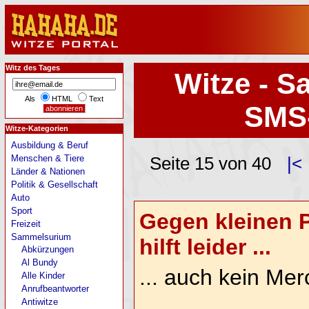
Witz des Tages
Witze - S
Als
HTML
Text
SMS
Witze-Kategorien
Ausbildung & Beruf
Menschen & Tiere
Seite 15 von 40
|<
Länder & Nationen
Politik & Gesellschaft
Auto
Sport
Gegen kleinen 
Freizeit
Sammelsurium
hilft leider ...
Abkürzungen
Al Bundy
... auch kein Me
Alle Kinder
Anrufbeantworter
Antiwitze