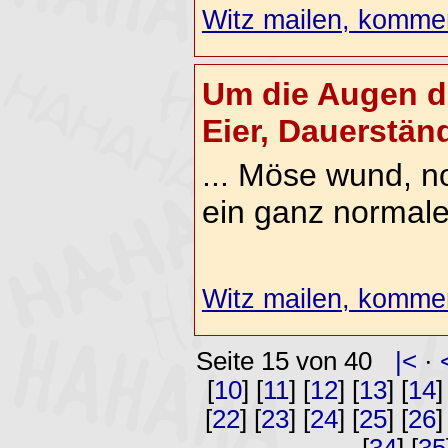
Witz mailen, komment
Um die Augen d
Eier, Dauerstände
... Möse wund, n
ein ganz normal
Witz mailen, komment
Seite 15 von 40
|<
·
[
10
] [
11
] [
12
] [
13
] [
14
]
[
22
] [
23
] [
24
] [
25
] [
26
]
[
34
] [
35