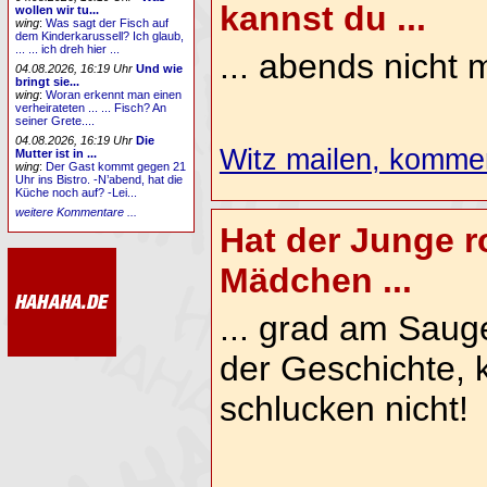
kannst du ...
wollen wir tu...
wing
:
Was sagt der Fisch auf
dem Kinderkarussell? Ich glaub,
... ... ich dreh hier ...
... abends nicht 
04.08.2026, 16:19 Uhr
Und wie
bringt sie...
wing
:
Woran erkennt man einen
verheirateten ... ... Fisch? An
seiner Grete....
04.08.2026, 16:19 Uhr
Die
Witz mailen, komment
Mutter ist in ...
wing
:
Der Gast kommt gegen 21
Uhr ins Bistro. -N’abend, hat die
Küche noch auf? -Lei...
weitere Kommentare ...
Hat der Junge r
Mädchen ...
... grad am Saug
der Geschichte, 
schlucken nicht!