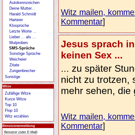
Autokennzeichen
Deine Mutter...
Witz mailen, komment
Harald Schmidt
Kommentar
]
Harteier
Klosprüche
Letzte Worte ...
Lieber ... als ...
Jesus sprach in
Mutproben
SMS-Sprüche
keinen Sex ...
Sonstige Sprüche
Weicheier
Zitate
... zu später Stu
Zungenbrecher
nicht zu trotzen, 
Sonstige
Witze
mehr sehen, die 
Zufällige Witze
Kurze Witze
Top 10
Flop 10
Witz mailen, komment
Witz erzählen
Kommentar
]
Benutzeranmeldung
Benutzer (oder E-Mail):