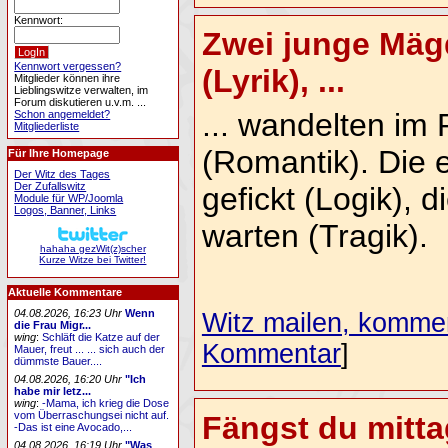
Kennwort:
Zwei junge Mägd
Kennwort vergessen?
(Lyrik), ...
Mitglieder können ihre
Lieblingswitze verwalten, im
Forum diskutieren u.v.m. ...
... wandelten im
Schon angemeldet?
Mitgliederliste
(Romantik). Die 
Für Ihre Homepage
Der Witz des Tages
Der Zufallswitz
gefickt (Logik), 
Module für WP/Joomla
Logos, Banner, Links
warten (Tragik).
hahaha gezWit(z)scher
Kurze Witze bei Twitter!
Aktuelle Kommentare
04.08.2026, 16:23 Uhr
Wenn
Witz mailen, komment
die Frau Migr...
wing
:
Schläft die Katze auf der
Kommentar
]
Mauer, freut ... ... sich auch der
dümmste Bauer....
04.08.2026, 16:20 Uhr
"Ich
habe mir letz...
wing
:
-Mama, ich krieg die Dose
vom Überraschungsei nicht auf.
Fängst du mitta
-Das ist eine Avocado,...
04.08.2026, 16:19 Uhr
"Was