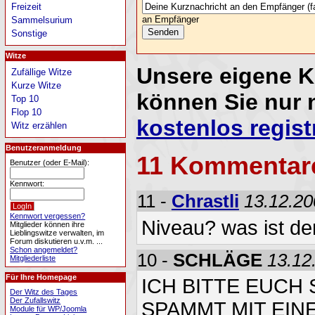
Freizeit
an Empfänger
Sammelsurium
Sonstige
Witze
Unsere eigene 
Zufällige Witze
Kurze Witze
können Sie nur 
Top 10
Flop 10
kostenlos regist
Witz erzählen
Benutzeranmeldung
11 Kommentar
Benutzer (oder E-Mail):
Kennwort:
11 -
Chrastli
13.12.20
Kennwort vergessen?
Niveau? was ist de
Mitglieder können ihre
Lieblingswitze verwalten, im
Forum diskutieren u.v.m. ...
Schon angemeldet?
10 -
SCHLÄGE
13.12
Mitgliederliste
Für Ihre Homepage
ICH BITTE EUCH
Der Witz des Tages
Der Zufallswitz
SPAMMT MIT EIN
Module für WP/Joomla