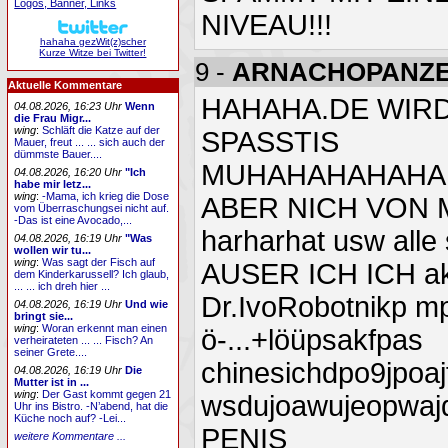
Logos, Banner, Links
NIVEAU!!!
hahaha gezWit(z)scher
Kurze Witze bei Twitter!
9 -
ARNACHOPANZ
Aktuelle Kommentare
HAHAHA.DE WIRD
04.08.2026, 16:23 Uhr
Wenn
die Frau Migr...
wing
:
Schläft die Katze auf der
SPASSTIS
Mauer, freut ... ... sich auch der
dümmste Bauer....
MUHAHAHAHAHA
04.08.2026, 16:20 Uhr
"Ich
habe mir letz...
wing
:
-Mama, ich krieg die Dose
ABER NICH VON M
vom Überraschungsei nicht auf.
-Das ist eine Avocado,...
harharhat usw alle
04.08.2026, 16:19 Uhr
"Was
wollen wir tu...
wing
:
Was sagt der Fisch auf
AUSER ICH ICH aka 
dem Kinderkarussell? Ich glaub,
... ... ich dreh hier ...
Dr.IvoRobotnikp m
04.08.2026, 16:19 Uhr
Und wie
bringt sie...
wing
:
Woran erkennt man einen
ö-...+löüpsakfpas
verheirateten ... ... Fisch? An
seiner Grete....
chinesichdpo9jpoaj
04.08.2026, 16:19 Uhr
Die
Mutter ist in ...
wing
:
Der Gast kommt gegen 21
wsdujoawujeopwaj
Uhr ins Bistro. -N’abend, hat die
Küche noch auf? -Lei...
PENIS
weitere Kommentare ...