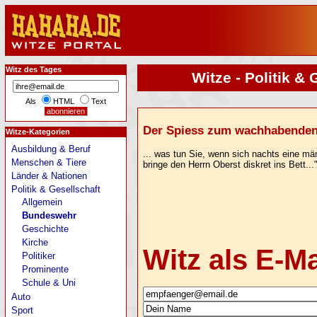
Witz des Tages
Witze - Politik &
Als
HTML
Text
Der Spiess zum wachhabenden R
Witze-Kategorien
Ausbildung & Beruf
... was tun Sie, wenn sich nachts eine mä
Menschen & Tiere
bringe den Herrn Oberst diskret ins Bett...
Länder & Nationen
Politik & Gesellschaft
Allgemein
Bundeswehr
Geschichte
Kirche
Witz als E-M
Politiker
Prominente
Schule & Uni
Auto
Sport