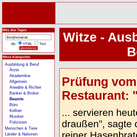
Witz des Tages
Witze - Aus
Als
HTML
Text
B
Witze-Kategorien
Ausbildung & Beruf
Ärzte
Akademiker
Prüfung vom
Allgemein
Anwälte & Richter
Restaurant: "
Banker & Broker
Beamte
Büro
... servieren heu
Kellner
Musiker
draußen", sagte 
Polizisten
Menschen & Tiere
reiner Hasenbrat
Länder & Nationen