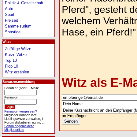
Politik & Gesellschaft
Pferd", gesteht 
Auto
Sport
welchem Verhältni
Freizeit
Sammelsurium
Hase, ein Pferd!"
Sonstige
Witze
Zufällige Witze
Kurze Witze
Top 10
Flop 10
Witz erzählen
Witz als E-M
Benutzeranmeldung
Benutzer (oder E-Mail):
Kennwort:
Kennwort vergessen?
Mitglieder können ihre
an Empfänger
Lieblingswitze verwalten, im
Forum diskutieren u.v.m. ...
Schon angemeldet?
Mitgliederliste