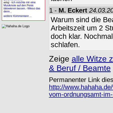
wing
:
-Ich möchte mir eine
Musiknote auf den Penis
1 -
M. Eckert
24.03.2
tätowieren lassen. -Wieso das
denn...
weitere Kommentare ...
Warum sind die Be
Arbeitszeit um 2 St
doch klar. Nochma
schlafen.
Zeige
alle Witze
& Beruf / Beamte
Permanenter Link dies
http://www.hahaha.de/
vom-ordnungsamt-im-r