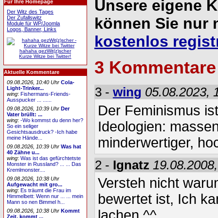
Unsere eigene 
Für Ihre Homepage
Der Witz des Tages
Der Zufallswitz
können Sie nur 
Module für WP/Joomla
Logos, Banner, Links
kostenlos regist
hahaha gezWit(z)scher
Kurze Witze bei Twitter!
3 Kommentare
Aktuelle Kommentare
09.08.2026, 10:40 Uhr
Cola-
Light-Trinker...
3 -
wing
05.08.2023, 
wing
:
Fishermans-Friends-
Ausspucker ... ......
Der Feminismus ist
09.08.2026, 10:39 Uhr
Der
Vater brüllt: ...
wing
:
-Wo kommst du denn her?
Ideologien: massenh
So ein seliger
Gesichtsausdruck? -Ich habe
minderwertiger, hoc
meine Hände...
09.08.2026, 10:39 Uhr
Was hat
40 Zähne u...
wing
:
Was ist das gefürchtetste
2 -
Ignatz
19.08.2008,
Monster in Russland? ... ... Das
Kremlmonster....
Versteh nicht waru
09.08.2026, 10:38 Uhr
Aufgewacht mit gro...
wing
:
Es träumt die Frau im
bewertet ist, Ich k
Himmelbett: Wenn nur ... ... mein
Mann so nen Bimmel h...
lachen ^^
09.08.2026, 10:38 Uhr
Kommt
Zeit, kommt ...