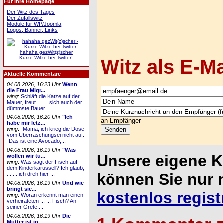
Für Ihre Homepage
Der Witz des Tages
Der Zufallswitz
Module für WP/Joomla
Logos, Banner, Links
hahaha gezWit(z)scher
Kurze Witze bei Twitter!
Witz als E-M
Aktuelle Kommentare
04.08.2026, 16:23 Uhr
Wenn
die Frau Migr...
wing
:
Schläft die Katze auf der
Mauer, freut ... ... sich auch der
dümmste Bauer....
04.08.2026, 16:20 Uhr
"Ich
an Empfänger
habe mir letz...
wing
:
-Mama, ich krieg die Dose
vom Überraschungsei nicht auf.
-Das ist eine Avocado,...
04.08.2026, 16:19 Uhr
"Was
Unsere eigene 
wollen wir tu...
wing
:
Was sagt der Fisch auf
dem Kinderkarussell? Ich glaub,
können Sie nur 
... ... ich dreh hier ...
04.08.2026, 16:19 Uhr
Und wie
bringt sie...
kostenlos regist
wing
:
Woran erkennt man einen
verheirateten ... ... Fisch? An
seiner Grete....
04.08.2026, 16:19 Uhr
Die
Mutter ist in ...