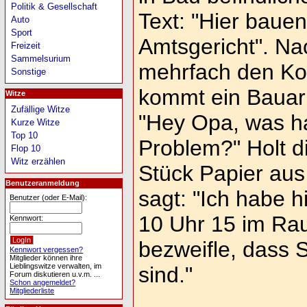
Politik & Gesellschaft
Text: "Hier bauen
Auto
Sport
Amtsgericht". N
Freizeit
Sammelsurium
mehrfach den Kop
Sonstige
kommt ein Bauarb
Witze
Zufällige Witze
"Hey Opa, was ha
Kurze Witze
Top 10
Problem?" Holt di
Flop 10
Witz erzählen
Stück Papier aus
Benutzeranmeldung
sagt: "Ich habe h
Benutzer (oder E-Mail):
10 Uhr 15 im Rau
Kennwort:
bezweifle, dass S
Kennwort vergessen?
Mitglieder können ihre
Lieblingswitze verwalten, im
sind."
Forum diskutieren u.v.m. ...
Schon angemeldet?
Mitgliederliste