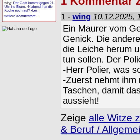
1 Kommentar 
wing
:
Der Gast kommt gegen 21
Uhr ins Bistro. -N’abend, hat die
Küche noch auf? -Lei...
1 -
wing
10.12.2025, 
weitere Kommentare ...
Ein Maurer vom Ger
Genick. Die ander
die Leiche herum u
tun sollen. Der Pol
-Herr Polier, was s
-Zuerst nehmt ihm
Taschen, damit das 
aussieht!
Zeige
alle Witze
& Beruf / Allgeme