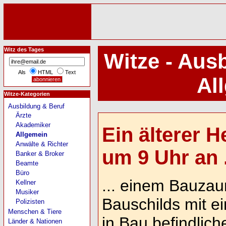
Witz des Tages
Witze - Aus
Als
HTML
Text
Al
Witze-Kategorien
Ausbildung & Beruf
Ärzte
Akademiker
Ein älterer 
Allgemein
Anwälte & Richter
um 9 Uhr an .
Banker & Broker
Beamte
Büro
... einem Bauzau
Kellner
Musiker
Bauschilds mit e
Polizisten
Menschen & Tiere
in Bau befindli
Länder & Nationen