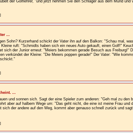
 jubelt der Golflehrer, "und jetzt nehmen Sie den Schläger aus dem Mund und
]
er ...
rigen Sohn? Kurzerhand schickt der Vater ihn auf den Balkon: "Schau mal, was 
er Kleine ruft: "Schmidts haben sich ein neues Auto gekauft, einen Golf!" Keuc
t sich der Junior erneut: "Meiers bekommen gerade Besuch aus Freiburg!" De
en verkündet der Kleine: "Die Meiers poppen gerade!" Der Vater: "Wie kommst
schickt."
]
eint. ...
Frauen und sonnen sich. Sagt der eine Spieler zum anderen: "Geh mal zu den 
ehrt aber auf halbem Wege um: "Das geht nicht, die eine ist meine Frau und 
 sich der andere auf den Weg, kommt aber genauso schnell zurück und sagt: 
]