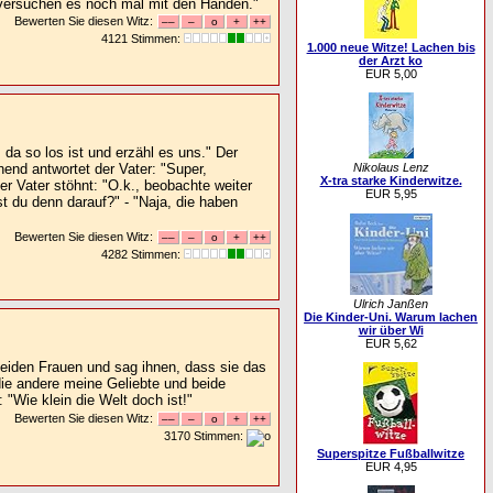
 versuchen es noch mal mit den Händen."
Bewerten Sie diesen Witz:
4121 Stimmen:
1.000 neue Witze! Lachen bis
der Arzt ko
EUR 5,00
da so los ist und erzähl es uns." Der
hend antwortet der Vater: "Super,
Nikolaus Lenz
X-tra starke Kinderwitze.
r Vater stöhnt: "O.k., beobachte weiter
EUR 5,95
 du denn darauf?" - "Naja, die haben
Bewerten Sie diesen Witz:
4282 Stimmen:
Ulrich Janßen
Die Kinder-Uni. Warum lachen
wir über Wi
EUR 5,62
beiden Frauen und sag ihnen, dass sie das
die andere meine Geliebte und beide
"Wie klein die Welt doch ist!"
Bewerten Sie diesen Witz:
3170 Stimmen:
Superspitze Fußballwitze
EUR 4,95