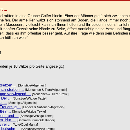
t ...
 und mitten in eine Gruppe Golfer hinein. Einer der Männer greift sich zwischen 
 helfen. Der arme Kerl wälzt sich stöhnend am Boden, die Hände immer noch 
in Masseurin, vielleicht kann ich Ihnen helfen und Ihr Leiden lindern." Er lehn
 sanfter Gewalt seine Hände zu Seite, öffnet vorsichtig seine Hose und fäng
it, dass es ihm offenbar besser geht. Auf ihre Frage wie denn sein Befinden n
ch höllisch weh!"
]
rden je 10 Witze pro Seite angezeigt.)
tsetzen ...
[Sonstige/Allgemein]
ch sterben ...
[Menschen & Tiere/Allgemein]
age vorwiegend ...
[Menschen & Tiere/Erotik]
Der ...
[Sonstige/Witzige Texte]
r ...
[Sonstige/Allgemein]
Trauerzug ...
[Länder & Nationen/Allgemein]
ße? ...
[Sonstige/Witzige Texte]
n - und ...
[Sonstige/Witzige Texte]
n. Nur ...
[Sammelsurium/Alle Kinder]
rer ...
[Auto/Opel Manta]
deutsche ...
[Sonstige/Witzige Texte]