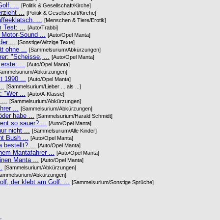
lf. ...
[Politik & Gesellschaft/Kirche]
zieht ...
[Politik & Gesellschaft/Kirche]
feeklatsch. ...
[Menschen & Tiere/Erotik]
Test: ...
[Auto/Trabbi]
 Motor-Sound ...
[Auto/Opel Manta]
er ...
[Sonstige/Witzige Texte]
 ohne ...
[Sammelsurium/Abkürzungen]
r: "Scheisse, ...
[Auto/Opel Manta]
erste: ...
[Auto/Opel Manta]
Sammelsurium/Abkürzungen]
 1990 ...
[Auto/Opel Manta]
..
[Sammelsurium/Lieber ... als ...]
: "Wer ...
[Auto/A-Klasse]
...
[Sammelsurium/Abkürzungen]
rer ...
[Sammelsurium/Abkürzungen]
der habe ...
[Sammelsurium/Harald Schmidt]
nt so sauer? ...
[Auto/Opel Manta]
r nicht ...
[Sammelsurium/Alle Kinder]
t Bush ...
[Auto/Opel Manta]
estellt? ...
[Auto/Opel Manta]
nem Mantafahrer ...
[Auto/Opel Manta]
en Manta ...
[Auto/Opel Manta]
.
[Sammelsurium/Abkürzungen]
Sammelsurium/Abkürzungen]
lf, der klebt am Golf. ...
[Sammelsurium/Sonstige Sprüche]