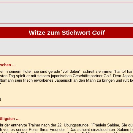
Witze zum Stichwort
Golf
schen ...
 in seinem Hotel, sie sind gerade "voll dabei", schreit sie immer "hai to! hai t
hsten Tag spielt er mit seinem japanischen Geschäftspartner Golf. Dem Japan
tsmann sein frisch erworbenes Japanisch an den Mann zu bringen und ruft beg
"
]
ligsten ...
 ihr der entnervte Trainer nach der 22. Übungsstunde: "Fräulein Sabine, Sie dü
 vor, es sei der Penis Ihres Freundes." Das scheint einzuleuchten: Sabine holt