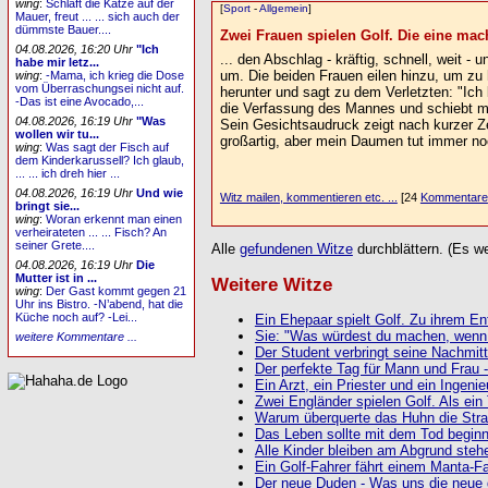
wing
:
Schläft die Katze auf der
[
Sport
-
Allgemein
]
Mauer, freut ... ... sich auch der
dümmste Bauer....
Zwei Frauen spielen Golf. Die eine mach
04.08.2026, 16:20 Uhr
"Ich
... den Abschlag - kräftig, schnell, weit -
habe mir letz...
um. Die beiden Frauen eilen hinzu, um zu
wing
:
-Mama, ich krieg die Dose
vom Überraschungsei nicht auf.
herunter und sagt zu dem Verletzten: "Ich b
-Das ist eine Avocado,...
die Verfassung des Mannes und schiebt mit
04.08.2026, 16:19 Uhr
"Was
Sein Gesichtsaudruck zeigt nach kurzer Ze
wollen wir tu...
großartig, aber mein Daumen tut immer no
wing
:
Was sagt der Fisch auf
dem Kinderkarussell? Ich glaub,
... ... ich dreh hier ...
04.08.2026, 16:19 Uhr
Und wie
Witz mailen, kommentieren etc. ...
[24
Kommentare
bringt sie...
wing
:
Woran erkennt man einen
verheirateten ... ... Fisch? An
seiner Grete....
Alle
gefundenen Witze
durchblättern. (Es we
04.08.2026, 16:19 Uhr
Die
Mutter ist in ...
Weitere Witze
wing
:
Der Gast kommt gegen 21
Uhr ins Bistro. -N’abend, hat die
Küche noch auf? -Lei...
Ein Ehepaar spielt Golf. Zu ihrem En
Sie: "Was würdest du machen, wenn i
weitere Kommentare ...
Der Student verbringt seine Nachmitt
Der perfekte Tag für Mann und Frau - 
Ein Arzt, ein Priester und ein Ingenieu
Zwei Engländer spielen Golf. Als ein 
Warum überquerte das Huhn die Stra
Das Leben sollte mit dem Tod beginne
Alle Kinder bleiben am Abgrund stehe
Ein Golf-Fahrer fährt einem Manta-Fah
Der neue Duden - Was uns die neue 