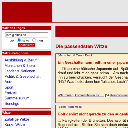
Witz des Tages
Als
HTML
Text
Die passendsten Witze
Witze-Kategorien
[
Menschen & Tiere
-
Erotik
]
Ausbildung & Beruf
Ein Geschäftsmann reißt in einer japani
Menschen & Tiere
... Disco eine hübsche Japanerin auf. Später
Länder & Nationen
drauf und lobt mich ganz prima... Am näc
Politik & Gesellschaft
ihn zu beeindrucken, versucht der Geschäf
"Hä? Was heißt denn hier 'falsches Loch'?
Auto
Sport
Freizeit
Witz mailen, kommentieren etc. ...
[54
Kommentare
Sammelsurium
Sonstige
[
Sport
-
Allgemein
]
Witze
Golf gehört nicht gerade zu den augenfäl
Zufällige Witze
... Fähigkeiten der Brünetten. Deshalb rät
Regenschirm. Stellen Sie sich doch einfach
Kurze Witze