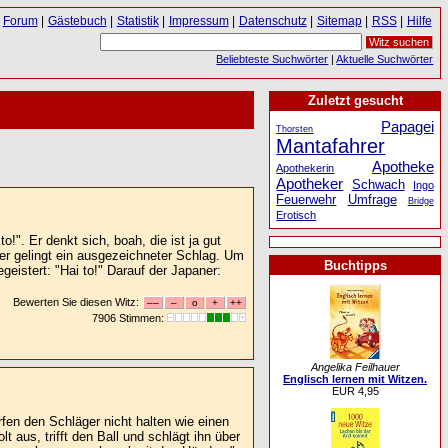
Forum
|
Gästebuch
|
Statistik
|
Impressum
|
Datenschutz
|
Sitemap
|
RSS
|
Hilfe
Beliebteste Suchwörter
|
Aktuelle Suchwörter
Zuletzt gesucht
Papagei
Thorsten
Mantafahrer
Apotheke
Apothekerin
Apotheker
Schwach
Ingo
Feuerwehr
Umfrage
Bridge
Erotisch
o!". Er denkt sich, boah, die ist ja gut
er gelingt ein ausgezeichneter Schlag. Um
Buchtipps
eistert: "Hai to!" Darauf der Japaner:
Bewerten Sie diesen Witz:
7906 Stimmen:
Angelika Feilhauer
Englisch lernen mit Witzen.
EUR 4,95
rfen den Schläger nicht halten wie einen
 aus, trifft den Ball und schlägt ihn über