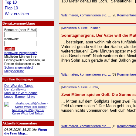
130 Meter genau ins Loch. "Sensationell"
Top 10
Flop 10
Witz erzählen
Witz mailen, kommentieren etc. ...
[26
Kommentare
Benutzeranmeldung
[
Menschen & Tiere
-
Kinder
]
Benutzer (oder E-Mail):
Sonntagmorgens. Der Vater will die Mutt
Kennwort:
... besteigen, aber wohin mit dem fünfjäh
Vater ist gerade voll bei der Sache, als d
weiterschauen!" Zwei Minuten später melde
Kennwort vergessen?
das Geschehen!" Nach weiteren drei Minut
Mitglieder können ihre
ihren Sohn auch gerade auf den Balkon ge
Lieblingswitze verwalten, im
Forum diskutieren u.v.m. ...
Schon angemeldet?
Mitgliederliste
Witz mailen, kommentieren etc. ...
[69
Kommentare
Für Ihre Homepage
Der Witz des Tages
[
Menschen & Tiere
-
Erotik
]
Der Zufallswitz
Module für WP/Joomla
Zwei Männer spielen Golf. Die Sonne sch
Logos, Banner, Links
... Mitten auf dem Golfplatz liegen zwei 
Feld räumen sollen." Der Mann geht los, k
wissen nichts voneinander. Geh du!" Macht
hahaha gezWit(z)scher
Kurze Witze bei Twitter!
Aktuelle Kommentare
Witz mailen, kommentieren etc. ...
[15
Kommentare
04.08.2026, 16:23 Uhr
Wenn
die Frau Migr...