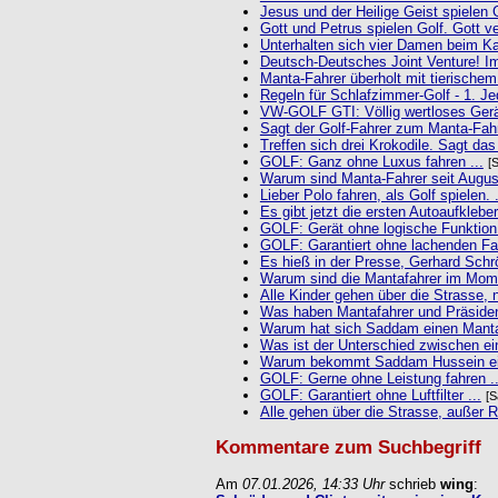
Jesus und der Heilige Geist spielen Go
Gott und Petrus spielen Golf. Gott ver
Unterhalten sich vier Damen beim Kaf
Deutsch-Deutsches Joint Venture! Im 
Manta-Fahrer überholt mit tierischem
Regeln für Schlafzimmer-Golf - 1. Jed
VW-GOLF GTI: Völlig wertloses Gerät
Sagt der Golf-Fahrer zum Manta-Fahre
Treffen sich drei Krokodile. Sagt das 
GOLF: Ganz ohne Luxus fahren ...
[
Warum sind Manta-Fahrer seit August
Lieber Polo fahren, als Golf spielen. .
Es gibt jetzt die ersten Autoaufkleber
GOLF: Gerät ohne logische Funktion 
GOLF: Garantiert ohne lachenden Fah
Es hieß in der Presse, Gerhard Schrö
Warum sind die Mantafahrer im Mome
Alle Kinder gehen über die Strasse, nu
Was haben Mantafahrer und Präsiden
Warum hat sich Saddam einen Manta b
Was ist der Unterschied zwischen ei
Warum bekommt Saddam Hussein ein
GOLF: Gerne ohne Leistung fahren ..
GOLF: Garantiert ohne Luftfilter ...
[
Alle gehen über die Strasse, außer Ro
Kommentare zum Suchbegriff
Am
07.01.2026, 14:33 Uhr
schrieb
wing
: