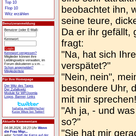
Top 10
beobachtet ihn, w
Flop 10
Witz erzählen
seine teure, dic
Benutzeranmeldung
Da er ihr gefällt,
Benutzer (oder E-Mail):
Kennwort:
fragt:
"Na, hat sich Ih
Kennwort vergessen?
Mitglieder können ihre
Lieblingswitze verwalten, im
verspätet?"
Forum diskutieren u.v.m. ...
Schon angemeldet?
Mitgliederliste
"Nein, nein", mein
Für Ihre Homepage
besondere Uhr, d
Der Witz des Tages
Der Zufallswitz
Module für WP/Joomla
mit mir sprechen!
Logos, Banner, Links
"Ah ja, - und was
hahaha gezWit(z)scher
Kurze Witze bei Twitter!
so?"
Aktuelle Kommentare
04.08.2026, 16:23 Uhr
Wenn
"Sie hat mir ger
die Frau Migr...
wing
:
Schläft die Katze auf der