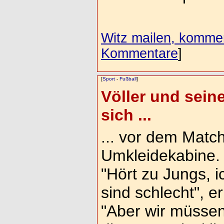
Witz mailen, komment
Kommentare
]
[
Sport
-
Fußball
]
Völler und seine
sich ...
... vor dem Match
Umkleidekabine.
"Hört zu Jungs, i
sind schlecht", er
"Aber wir müssen