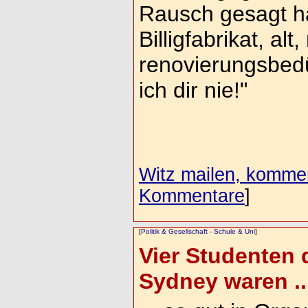
Rausch gesagt ha
Billigfabrikat, al
renovierungsbedü
ich dir nie!"
Witz mailen, komment
Kommentare
]
[
Politik & Gesellschaft
-
Schule & Uni
]
Vier Studenten 
Sydney waren ..