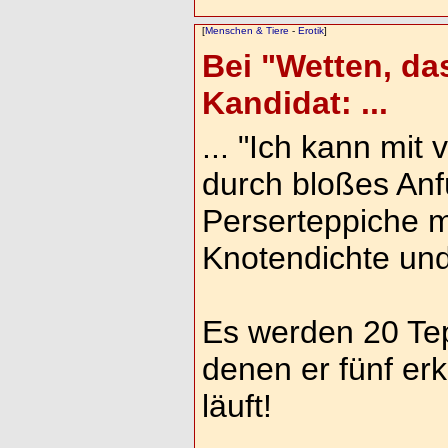
[
Menschen & Tiere
-
Erotik
]
Bei "Wetten, das
Kandidat: ...
... "Ich kann mi
durch bloßes Anf
Perserteppiche m
Knotendichte und
Es werden 20 Te
denen er fünf erk
läuft!