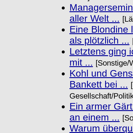
Managersemina
aller Welt ...
[Lä
Eine Blondine 
als plötzlich ...
Letztens ging 
mit ...
[Sonstige/W
Kohl und Gens
Bankett bei ...
Gesellschaft/Politi
Ein armer Gär
an einem ...
[So
Warum überque