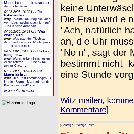
Mauer, freut ... ... sich auch der
keine Unterwäsch
dümmste Bauer....
04.08.2026, 16:20 Uhr
"Ich
habe mir letz...
Die Frau wird ein
wing
:
-Mama, ich krieg die Dose
vom Überraschungsei nicht auf.
-Das ist eine Avocado,...
"Ach, natürlich 
04.08.2026, 16:19 Uhr
"Was
wollen wir tu...
an, die Uhr muss 
wing
:
Was sagt der Fisch auf
dem Kinderkarussell? Ich glaub,
... ... ich dreh hier ...
"Nein", sagt der 
04.08.2026, 16:19 Uhr
Und wie
bringt sie...
wing
:
Woran erkennt man einen
bestimmt nicht, k
verheirateten ... ... Fisch? An
seiner Grete....
04.08.2026, 16:19 Uhr
Die
eine Stunde vorg
Mutter ist in ...
wing
:
Der Gast kommt gegen 21
Uhr ins Bistro. -N’abend, hat die
Küche noch auf? -Lei...
weitere Kommentare ...
Witz mailen, komment
Kommentare
]
[
Sonstige
-
Witzige Texte
]