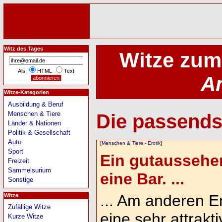
Witz des Tages
Witze zum
Als
HTML
Text
A
Witze-Kategorien
Ausbildung & Beruf
Menschen & Tiere
Die passends
Länder & Nationen
Politik & Gesellschaft
Auto
[
Menschen & Tiere
-
Erotik
]
Sport
Ein gutaussehe
Freizeit
Sammelsurium
eine Bar. ...
Sonstige
... Am anderen E
Witze
Zufällige Witze
eine sehr attrakt
Kurze Witze