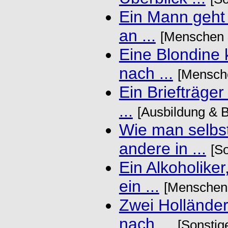
Ein Mann geht i
an ...
[Menschen &
Eine Blondine
nach ...
[Mensche
Ein Briefträger 
...
[Ausbildung & B
Wie man selbst
andere in ...
[So
Ein Alkoholike
ein ...
[Menschen 
Zwei Holländer
nach ...
[Sonstig