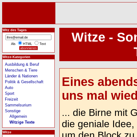
Witz des Tages
Witze - So
Als
HTML
Text
Witze-Kategorien
Ausbildung & Beruf
Menschen & Tiere
Länder & Nationen
Eines abends
Politik & Gesellschaft
Auto
uns mal wiede
Sport
Freizeit
Sammelsurium
... die Birne mit
Sonstige
Allgemein
die geniale Idee
Witzige Texte
um den Block zu 
Witze