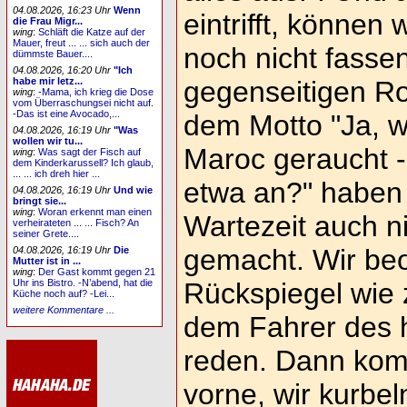
04.08.2026, 16:23 Uhr
Wenn
eintrifft, können
die Frau Migr...
wing
:
Schläft die Katze auf der
Mauer, freut ... ... sich auch der
noch nicht fasse
dümmste Bauer....
04.08.2026, 16:20 Uhr
"Ich
gegenseitigen R
habe mir letz...
wing
:
-Mama, ich krieg die Dose
vom Überraschungsei nicht auf.
-Das ist eine Avocado,...
dem Motto "Ja, w
04.08.2026, 16:19 Uhr
"Was
wollen wir tu...
Maroc geraucht -
wing
:
Was sagt der Fisch auf
dem Kinderkarussell? Ich glaub,
... ... ich dreh hier ...
etwa an?" haben 
04.08.2026, 16:19 Uhr
Und wie
bringt sie...
wing
:
Woran erkennt man einen
Wartezeit auch n
verheirateten ... ... Fisch? An
seiner Grete....
gemacht. Wir be
04.08.2026, 16:19 Uhr
Die
Mutter ist in ...
wing
:
Der Gast kommt gegen 21
Rückspiegel wie 
Uhr ins Bistro. -N’abend, hat die
Küche noch auf? -Lei...
weitere Kommentare ...
dem Fahrer des 
reden. Dann komm
vorne, wir kurbel