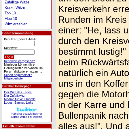
Zufällige Witze
Kreisverkehr erre
Kurze Witze
Top 10
Runden im Kreis 
Flop 10
Witz erzählen
einer: "He, lass
Benutzeranmeldung
durch den Kreisve
Benutzer (oder E-Mail):
Kennwort:
bestimmt lustig!"
beim Rückwärtsf
Kennwort vergessen?
Mitglieder können ihre
Lieblingswitze verwalten, im
natürlich ein Aut
Forum diskutieren u.v.m. ...
Schon angemeldet?
Mitgliederliste
uns in den Koffe
Für Ihre Homepage
gegen die Motorh
Der Witz des Tages
Der Zufallswitz
Module für WP/Joomla
in der Karre und 
Logos, Banner, Links
Bullenpanik nach
hahaha gezWit(z)scher
Kurze Witze bei Twitter!
alles aus!". Und 
Aktuelle Kommentare