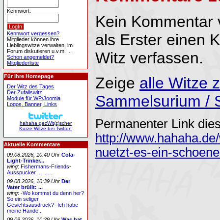
Kennwort:
Kein Kommentar 
Kennwort vergessen?
als Erster einen
Mitglieder können ihre
Lieblingswitze verwalten, im
Forum diskutieren u.v.m. ...
Witz verfassen.
Schon angemeldet?
Mitgliederliste
Für Ihre Homepage
Zeige
alle Witze
Der Witz des Tages
Der Zufallswitz
Sammelsurium / 
Module für WP/Joomla
Logos, Banner, Links
Permanenter Link dies
hahaha gezWit(z)scher
Kurze Witze bei Twitter!
http://www.hahaha.de
Aktuelle Kommentare
nuetzt-es-ein-schoene
09.08.2026, 10:40 Uhr
Cola-
Light-Trinker...
wing
:
Fishermans-Friends-
Ausspucker ... ......
09.08.2026, 10:39 Uhr
Der
Vater brüllt: ...
wing
:
-Wo kommst du denn her?
So ein seliger
Gesichtsausdruck? -Ich habe
meine Hände...
09.08.2026, 10:39 Uhr
Was hat