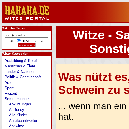
Witz des Tages
Witze - S
Als
HTML
Text
Sonsti
Witze-Kategorien
Ausbildung & Beruf
Menschen & Tiere
Länder & Nationen
Was nützt es
Politik & Gesellschaft
Auto
Schwein zu se
Sport
Freizeit
Sammelsurium
... wenn man ein
Abkürzungen
Al Bundy
hat.
Alle Kinder
Anrufbeantworter
Antiwitze