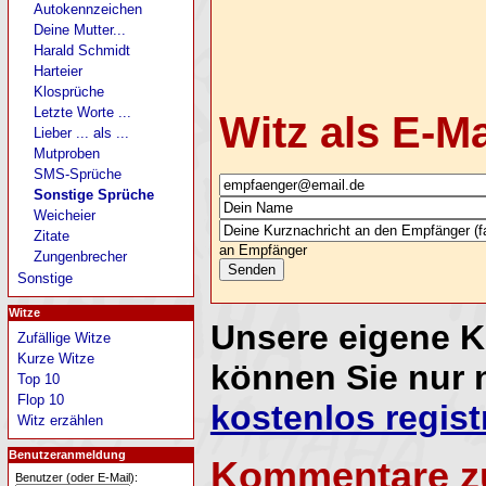
Autokennzeichen
Deine Mutter...
Harald Schmidt
Harteier
Klosprüche
Letzte Worte ...
Witz als E-M
Lieber ... als ...
Mutproben
SMS-Sprüche
Sonstige Sprüche
Weicheier
Zitate
an Empfänger
Zungenbrecher
Sonstige
Witze
Unsere eigene 
Zufällige Witze
Kurze Witze
können Sie nur 
Top 10
Flop 10
kostenlos regist
Witz erzählen
Benutzeranmeldung
Kommentare z
Benutzer (oder E-Mail):