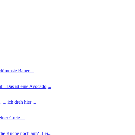
r dümmste Bauer....
. -Das ist eine Avocado,...
.. ich dreh hier ...
iner Grete....
die Küche noch auf? -Lei...