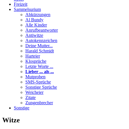
Freizeit
Sammelsurium
Abkürzungen
Al Bundy
Alle Kinder
Anrufbeantworter
Antiwitze
Autokennzeichen
Deine Mutter...
Harald Schmidt
Harteier
Klosprüche
Letzte Worte ...
Lieber ... als ...
Mutproben
SMS-Sprüche
Sonstige Sprüche
Weicheier
Zitate
Zungenbrecher
Sonstige
Witze