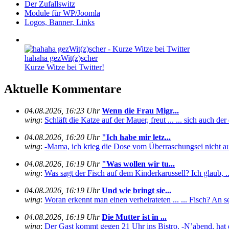
Der Zufallswitz
Module für WP/Joomla
Logos, Banner, Links
hahaha gezWit(z)scher
Kurze Witze bei Twitter!
Aktuelle Kommentare
04.08.2026, 16:23 Uhr
Wenn die Frau Migr...
wing
:
Schläft die Katze auf der Mauer, freut ... ... sich auch de
04.08.2026, 16:20 Uhr
"Ich habe mir letz...
wing
:
-Mama, ich krieg die Dose vom Überraschungsei nicht auf
04.08.2026, 16:19 Uhr
"Was wollen wir tu...
wing
:
Was sagt der Fisch auf dem Kinderkarussell? Ich glaub, ... .
04.08.2026, 16:19 Uhr
Und wie bringt sie...
wing
:
Woran erkennt man einen verheirateten ... ... Fisch? An se
04.08.2026, 16:19 Uhr
Die Mutter ist in ...
wing
:
Der Gast kommt gegen 21 Uhr ins Bistro. -N’abend, hat 