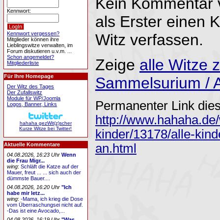
Kein Kommentar 
Kennwort:
als Erster einen
Kennwort vergessen?
Witz verfassen.
Mitglieder können ihre
Lieblingswitze verwalten, im
Forum diskutieren u.v.m. ...
Schon angemeldet?
Zeige
alle Witze
Mitgliederliste
Für Ihre Homepage
Sammelsurium / A
Der Witz des Tages
Der Zufallswitz
Module für WP/Joomla
Permanenter Link dies
Logos, Banner, Links
http://www.hahaha.de/
hahaha gezWit(z)scher
Kurze Witze bei Twitter!
kinder/13178/alle-kind
an.html
Aktuelle Kommentare
04.08.2026, 16:23 Uhr
Wenn
die Frau Migr...
wing
:
Schläft die Katze auf der
Mauer, freut ... ... sich auch der
dümmste Bauer....
04.08.2026, 16:20 Uhr
"Ich
habe mir letz...
wing
:
-Mama, ich krieg die Dose
vom Überraschungsei nicht auf.
-Das ist eine Avocado,...
04.08.2026, 16:19 Uhr
"Was