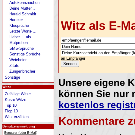
Autokennzeichen
Deine Mutter...
Harald Schmidt
Harteier
Witz als E-M
Klosprüche
Letzte Worte ...
Lieber ... als ...
Mutproben
SMS-Sprüche
Sonstige Sprüche
an Empfänger
Weicheier
Zitate
Zungenbrecher
Sonstige
Unsere eigene 
Witze
können Sie nur 
Zufällige Witze
Kurze Witze
kostenlos regist
Top 10
Flop 10
Witz erzählen
Kommentare z
Benutzeranmeldung
Benutzer (oder E-Mail):