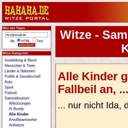
Witz des Tages
Witze - Sam
Als
HTML
Text
K
Witze-Kategorien
Ausbildung & Beruf
Menschen & Tiere
Länder & Nationen
Alle Kinder 
Politik & Gesellschaft
Auto
Fallbeil an, ..
Sport
Freizeit
Sammelsurium
... nur nicht Ida, 
Abkürzungen
Al Bundy
Alle Kinder
Anrufbeantworter
Antiwitze