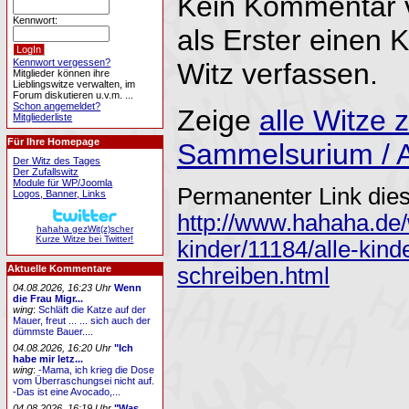
Kein Kommentar 
Kennwort:
als Erster einen
Kennwort vergessen?
Witz verfassen.
Mitglieder können ihre
Lieblingswitze verwalten, im
Forum diskutieren u.v.m. ...
Schon angemeldet?
Zeige
alle Witze
Mitgliederliste
Für Ihre Homepage
Sammelsurium / A
Der Witz des Tages
Der Zufallswitz
Module für WP/Joomla
Permanenter Link dies
Logos, Banner, Links
http://www.hahaha.de/
hahaha gezWit(z)scher
Kurze Witze bei Twitter!
kinder/11184/alle-kin
schreiben.html
Aktuelle Kommentare
04.08.2026, 16:23 Uhr
Wenn
die Frau Migr...
wing
:
Schläft die Katze auf der
Mauer, freut ... ... sich auch der
dümmste Bauer....
04.08.2026, 16:20 Uhr
"Ich
habe mir letz...
wing
:
-Mama, ich krieg die Dose
vom Überraschungsei nicht auf.
-Das ist eine Avocado,...
04.08.2026, 16:19 Uhr
"Was