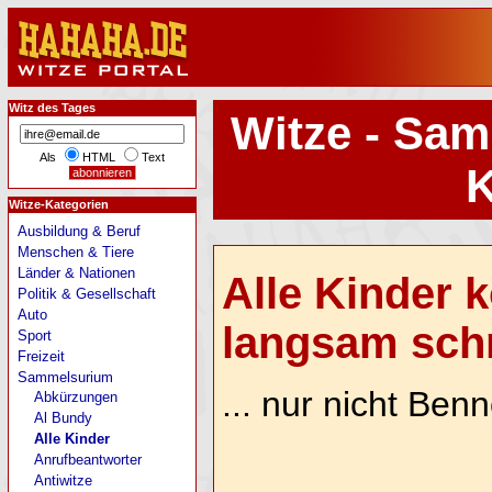
Witz des Tages
Witze - Sam
Als
HTML
Text
K
Witze-Kategorien
Ausbildung & Beruf
Menschen & Tiere
Länder & Nationen
Alle Kinder 
Politik & Gesellschaft
Auto
langsam schre
Sport
Freizeit
Sammelsurium
... nur nicht Ben
Abkürzungen
Al Bundy
Alle Kinder
Anrufbeantworter
Antiwitze