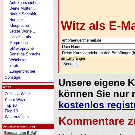
Autokennzeichen
Deine Mutter...
Harald Schmidt
Harteier
Witz als E-M
Klosprüche
Letzte Worte ...
Lieber ... als ...
Mutproben
SMS-Sprüche
Sonstige Sprüche
an Empfänger
Weicheier
Zitate
Zungenbrecher
Sonstige
Unsere eigene 
Witze
können Sie nur 
Zufällige Witze
Kurze Witze
kostenlos regist
Top 10
Flop 10
Witz erzählen
Kommentare z
Benutzeranmeldung
Benutzer (oder E-Mail):