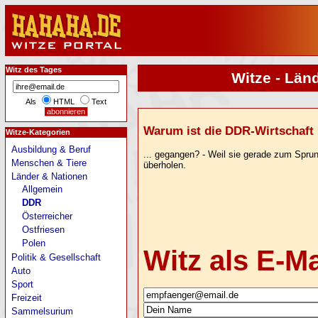
Witz des Tages
Witze - Län
Als
HTML
Text
Warum ist die DDR-Wirtschaft i
Witze-Kategorien
Ausbildung & Beruf
... gegangen? - Weil sie gerade zum Sprun
Menschen & Tiere
überholen.
Länder & Nationen
Allgemein
DDR
Österreicher
Ostfriesen
Polen
Witz als E-M
Politik & Gesellschaft
Auto
Sport
Freizeit
Sammelsurium