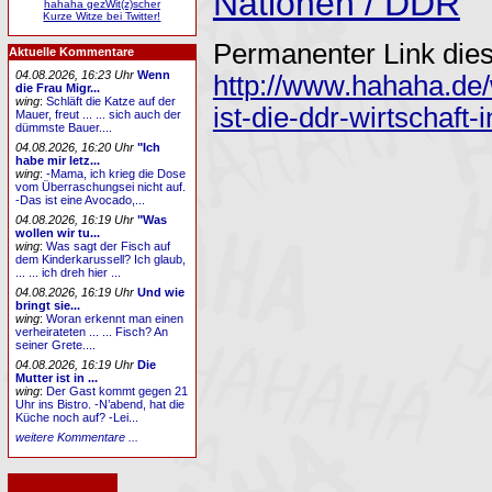
Nationen / DDR
hahaha gezWit(z)scher
Kurze Witze bei Twitter!
Permanenter Link dies
Aktuelle Kommentare
04.08.2026, 16:23 Uhr
Wenn
http://www.hahaha.de/
die Frau Migr...
wing
:
Schläft die Katze auf der
ist-die-ddr-wirtschaft-
Mauer, freut ... ... sich auch der
dümmste Bauer....
04.08.2026, 16:20 Uhr
"Ich
habe mir letz...
wing
:
-Mama, ich krieg die Dose
vom Überraschungsei nicht auf.
-Das ist eine Avocado,...
04.08.2026, 16:19 Uhr
"Was
wollen wir tu...
wing
:
Was sagt der Fisch auf
dem Kinderkarussell? Ich glaub,
... ... ich dreh hier ...
04.08.2026, 16:19 Uhr
Und wie
bringt sie...
wing
:
Woran erkennt man einen
verheirateten ... ... Fisch? An
seiner Grete....
04.08.2026, 16:19 Uhr
Die
Mutter ist in ...
wing
:
Der Gast kommt gegen 21
Uhr ins Bistro. -N’abend, hat die
Küche noch auf? -Lei...
weitere Kommentare ...