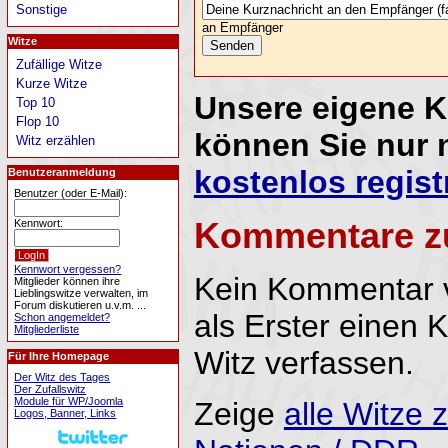
Sonstige
an Empfänger
Witze
Zufällige Witze
Kurze Witze
Unsere eigene 
Top 10
Flop 10
können Sie nur 
Witz erzählen
kostenlos regist
Benutzeranmeldung
Benutzer (oder E-Mail):
Kommentare z
Kennwort:
Kennwort vergessen?
Kein Kommentar 
Mitglieder können ihre
Lieblingswitze verwalten, im
Forum diskutieren u.v.m. ...
als Erster einen
Schon angemeldet?
Mitgliederliste
Witz verfassen.
Für Ihre Homepage
Der Witz des Tages
Der Zufallswitz
Module für WP/Joomla
Zeige
alle Witze
Logos, Banner, Links